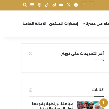
X
فيسبوك
يوتيوب
تيلقرام
‫TikTok
بودكاست
بحث عن
إضافة عمود جانب
اء من عصرنا
إصدارات المنتدى
الأمانة العامة
آخر التغريدات على تويتر
كتابات
مباهلة بيزنطية يقودها