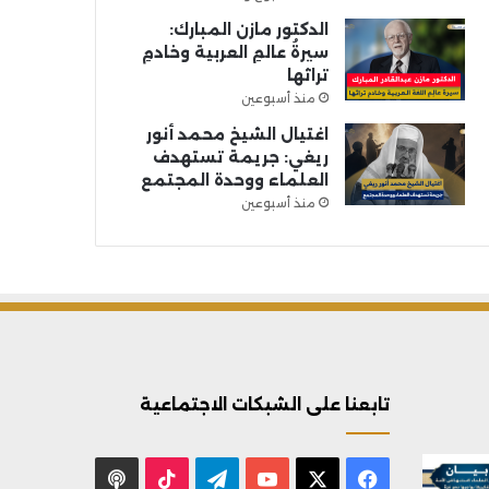
الدكتور مازن المبارك:
سيرةُ عالمِ العربية وخادمِ
تراثها
منذ أسبوعين
اغتيال الشيخ محمد أنور
ريغي: جريمة تستهدف
العلماء ووحدة المجتمع
منذ أسبوعين
تابعنا على الشبكات الاجتماعية
X
فيسبوك
يوتيوب
تيلقرام
‫TikTok
بودكاست