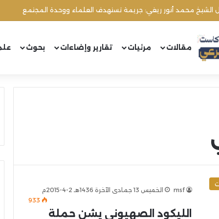
ال الشيخ محمد أنور ريغي: جريمة تستهدف العلماء ووحدة المجتمع
مقالات
مرئيات
تقارير وإضاءات
بحوث
علم
ت
msf
الخميس 13 جمادى الآخرة 1436هـ 2-4-2015م
933
الليكود الصهيوني يشن حملة