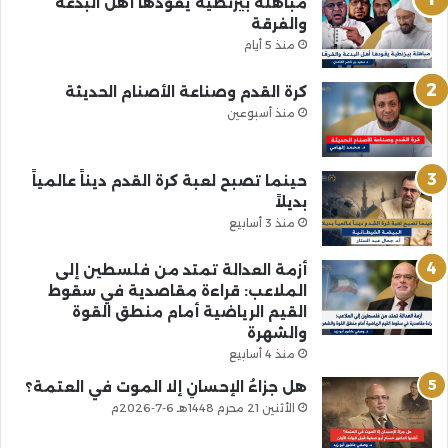
مباهلة بيزنطية يقودها أهل البدعة
والفرقة
منذ 5 أيام
كرة القدم وصناعة الأصنام الحديثة
منذ أسبوعين
حينما تصبح لعبة كرة القدم ديناً عالمياً
بديلاً
منذ 3 أسابيع
أزمة العدالة تمتد من فلسطين إلى
الملاعب: قراءة مقاصدية في سقوط
القيم الرياضية أمام منطق القوة
والشهرة
منذ 4 أسابيع
هل جزاءُ الإحسانِ إلا الموت في العتمة؟
الأثنين 21 محرم 1448هـ 6-7-2026م