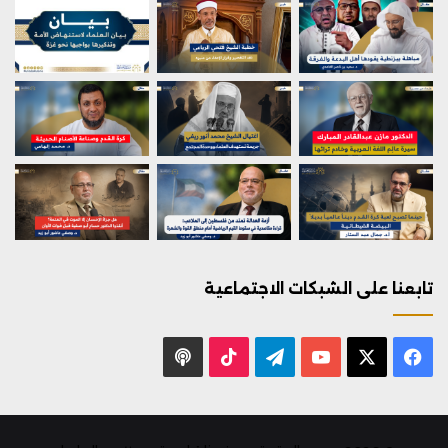
تابعنا على الشبكات الاجتماعية
X
فيسبوك
يوتيوب
تيلقرام
‫TikTok
بودكاست