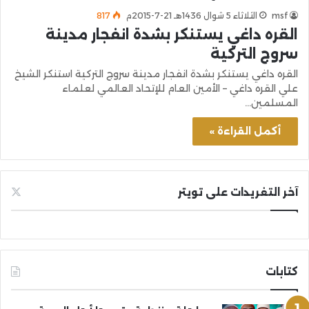
msf
الثلاثاء 5 شوال 1436هـ 21-7-2015م
817
القره داغي يستنكر بشدة انفجار مدينة
سروج التركية
القره داغي يستنكر بشدة انفجار مدينة سروج التركية استنكر الشيخ
علي القره داغي – الأمين العام للإتحاد العالمي لعلماء
المسلمين…
أكمل القراءة »
آخر التغريدات على تويتر
كتابات