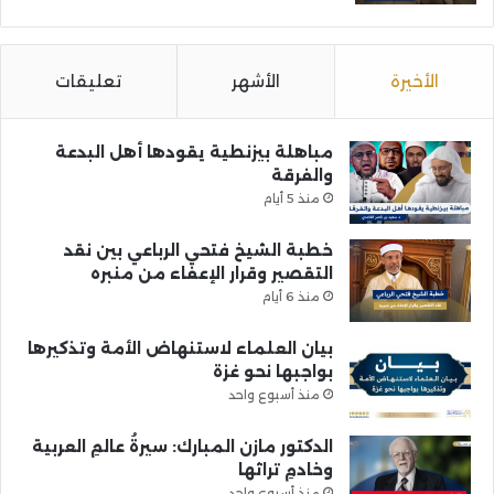
الأخيرة
الأشهر
تعليقات
مباهلة بيزنطية يقودها أهل البدعة
والفرقة
منذ 5 أيام
خطبة الشيخ فتحي الرباعي بين نقد
التقصير وقرار الإعفاء من منبره
منذ 6 أيام
بيان العلماء لاستنهاض الأمة وتذكيرها
بواجبها نحو غزة
منذ أسبوع واحد
الدكتور مازن المبارك: سيرةُ عالمِ العربية
وخادمِ تراثها
منذ أسبوع واحد