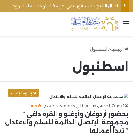
اغتيال الشيخ محمد أنور ريغي: جريمة تستهدف العلماء ووحدة المجتمع
القائمة
الرئيسية
/
اسطنبول
اسطنبول
أخبار ومتابعات
msf
الخميس 16 ربيع الثاني 1436هـ 5-2-2015م
1٬006
بحضور أردوغان وأوغلو و القره داغي ”
مجموعة الإتصال الدائمة للسلم والاعتدال
” تبدأ أعمالها