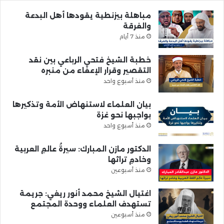
مباهلة بيزنطية يقودها أهل البدعة
والفرقة
منذ 7 أيام
خطبة الشيخ فتحي الرباعي بين نقد
التقصير وقرار الإعفاء من منبره
منذ أسبوع واحد
بيان العلماء لاستنهاض الأمة وتذكيرها
بواجبها نحو غزة
منذ أسبوع واحد
الدكتور مازن المبارك: سيرةُ عالمِ العربية
وخادمِ تراثها
منذ أسبوعين
اغتيال الشيخ محمد أنور ريغي: جريمة
تستهدف العلماء ووحدة المجتمع
منذ أسبوعين