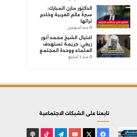
الدكتور مازن المبارك:
سيرةُ عالمِ العربية وخادمِ
تراثها
منذ أسبوعين
اغتيال الشيخ محمد أنور
ريغي: جريمة تستهدف
العلماء ووحدة المجتمع
منذ 3 أسابيع
تابعنا على الشبكات الاجتماعية
X
فيسبوك
يوتيوب
تيلقرام
‫TikTok
بودكاست