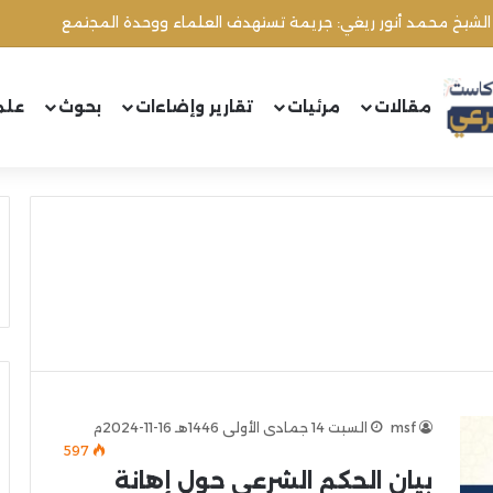
 الشيخ محمد أنور ريغي: جريمة تستهدف العلماء ووحدة المجتمع
مقالات
مرئيات
تقارير وإضاءات
بحوث
علم
msf
السبت 14 جمادى الأولى 1446هـ 16-11-2024م
597
بيان الحكم الشرعي حول إهانة