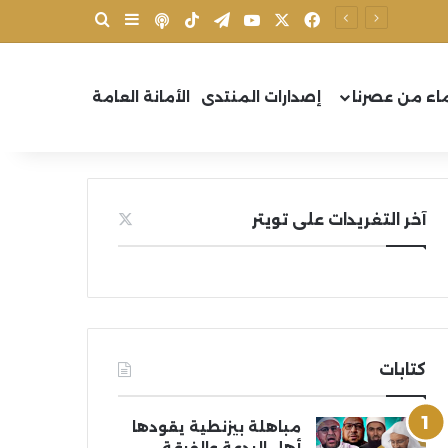
X
فيسبوك
يوتيوب
تيلقرام
‫TikTok
بودكاست
بحث عن
إضافة عمود جانب
اء من عصرنا
إصدارات المنتدى
الأمانة العامة
آخر التغريدات على تويتر
كتابات
مباهلة بيزنطية يقودها