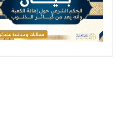
فعاليات ومناشط علمائي