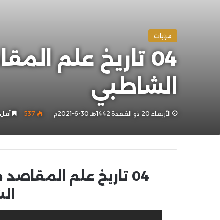
مرئيات
04 تاريخ علم الم
الشاطبي
الأربعاء 20 ذو القعدة 1442هـ 30-6-2021م
537
أقل 
04 تاريخ علم المقاصد 
ال