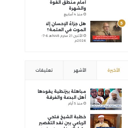
أمام منطق القوة
والشهرة
منذ 4 أسابيع
هل جزاءُ الإحسانِ إلا
الموت في العتمة؟
الأثنين 21 محرم 1448هـ 6-7-
2026م
الأخيرة
الأشهر
تعليقات
مباهلة بيزنطية يقودها
أهل البدعة والفرقة
منذ 5 أيام
خطبة الشيخ فتحي
الرباعي بين نقد التقصير