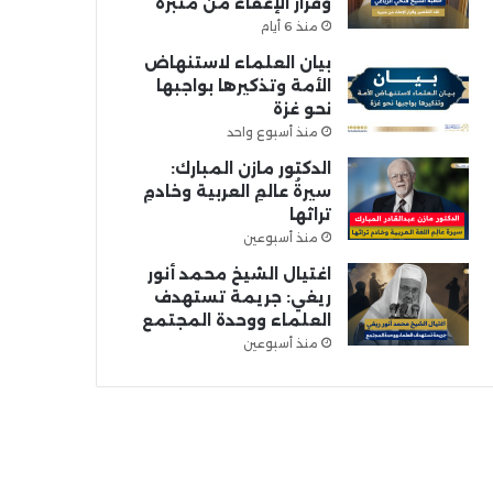
وقرار الإعفاء من منبره
منذ 6 أيام
بيان العلماء لاستنهاض
الأمة وتذكيرها بواجبها
نحو غزة
منذ أسبوع واحد
الدكتور مازن المبارك:
سيرةُ عالمِ العربية وخادمِ
تراثها
منذ أسبوعين
اغتيال الشيخ محمد أنور
ريغي: جريمة تستهدف
العلماء ووحدة المجتمع
منذ أسبوعين