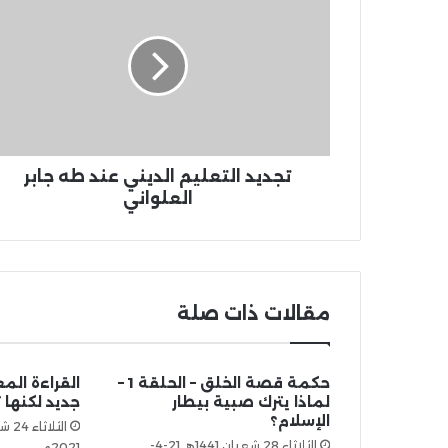
تجديد التعليم الديني عند طه جابر
العلواني
مقالات ذات صلة
حكمة قصة الخلق – الحلقة 1 –
القراءة الم
لماذا يترك صبية بيطار
جديد لكنها 
الإسلام؟
الثلاثاء 28 شعبان 1441هـ 21-4-
2021م