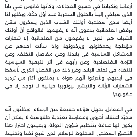
أزماتنا ونكباتنا في جميع المجالات، وكأنها فانوس علي بابا
الذي سيلقي إلينا بالحلول السحرية عند أوّل حكّة، ويظهر لنا
أيضا مدى سطحية أولئك الشباب الذين يسخرون ممّن
يرفض العلمانية بدعوى أنّه لا يفهمها، فالواقع أنّ أولئك
الشباب هم الذين لا يفهمون من العلمانية إلا شعارات
مؤدلجة يحفظونها ويردّدونها، وإذا سألت أحدهم عن
المشاكل الأساسية في بلادنا، وعن مفاصل التخلف، وعن
الأزمة الاقتصادية، وعن رأيهم في أثر التبعية السياسية
للنظام في تخلّف البلاد، وغير ذلك من القضايا الكبرى لأُسقط
في أيديهم، ولأدركوا أنّهم هواة لا يملكون أكثر من ترديد
الشعارات الرنّانة والتبشير بيوتوبيا خيالية لا توجد إلا في
عقولهم!
في المقابل، يجهل هؤلاء حقيقة دين الإسلام، ويظنّون أنّه
مجرّد اعتقاد أخروي وممارسة تعبّدية طقوسية لا يمكن أن
يكون لها علاقة بتنظيم شؤون الدولة، ويعيدون اجترار هذا
التصوّر السطحي المغلوط للإسلام الذي شبع نقدا وتفنيدا،