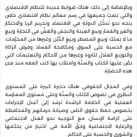
وبالإضافة إلى ذلك، هناك ضوابط عديدة للنظام الاقتصادي
والتي تصبّ جميعها في رسم معالم نظام اقتصادي خاص
يتجه نحو تدخّل الدولة في الاقتصاد وتحريم الربا والاحتكار
والغرر والقمار وبيع العينة والنجش والغشّ في التجارة وبيع
ما لا يملك وبيع المضطر وبيع الدَّيْن وغيرها من المحرّمات،
مع الحسبة على السوق ومكافحة الفساد وفرض الزكاة
والتوزيع العادل للثروة وغيرها من الأحكام والتعليمات التي
نصّ عليها الكتاب والسنّة وامتلأت بها كتب الفقه منذ فجر
هذه الحضارة.
وفي المجال الحقوقي هناك ذخيرة كبيرة على المستوى
النظري في نصوص الكتاب والسنّة وعلى مستوى الممارسة
العملية في الخلافة الراشدة ترشد إلى أعدل الإجراءات
بخصوص حفظ حقوق الناس وصيانة حرماتهم والمحافظة
على كرامة الإنسان، مع التوجيه نحو العدل الاجتماعي
والرعاية الاجتماعية وحقّ الأمة في اختيار من يحكمها
والشورى والحسبة على الحاكم.