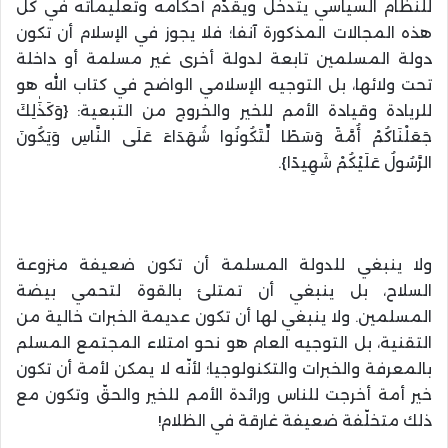
للنظام السياسي يتدخّل ويقدّم أحكامه وتعليماته في كل
هذه المجالات المذكورة آنفا؛ فلا يجوز في الإسلام أن تكون
دولة المسلمين تابعة لدولة أخرى غير مسلمة أو داخلة
تحت ولائها، بل التوجيه الإسلامي الواضح في كتاب الله هو
للريادة وقيادة الأمم للخير والخروج من التبعية: {وَكَذَٰلِكَ
جَعَلْنَاكُمْ أُمَّةً وَسَطًا لِّتَكُونُوا شُهَدَاءَ عَلَى النَّاسِ وَيَكُونَ
الرَّسُولُ عَلَيْكُمْ شَهِيدًا}.
ولا ينبغي للدولة المسلمة أن تكون ضعيفة منزوعة
السلاح، بل ينبغي أن تمتلئ بالقوة لتحمي بيضة
المسلمين. ولا ينبغي لها أن تكون عديمة الخبرات خالية من
التقنية، بل التوجيه العام هو نحو امتلاء المجتمع المسلم
بالمعرفة والخبرات والتكنولوجيا؛ لأنّه لا يمكن لأمة أن تكون
خير أمة أخرجت للناس ورائدة الأمم للخير والحقّ وتكون مع
ذلك متخلّفة ضعيفة غارقة في الظلام!