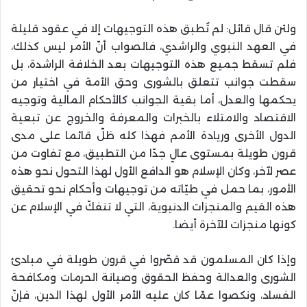
ولئن قال قائل: لم تُطبق هذه التوجيهات إلا في عقود قليلة
في العهد النبوي والراشدي، فالصواب أنّ الأمر ليس كذلك،
فلم تسقط جميع هذه التوجيهات بعد الخلافة الراشدة، بل
سقطت جوانب تتعلق بالشورى وحق الأمة في اختيار من
يحكمها والعدل، أما بقية الجوانب كالأحكام المالية وتوجيه
الاقتصاد والامتلاء بالخبرات والمعرفة والخروج عن تبعية
الدول الأخرى وريادة الأمم فهذا كله ظلّ قائما على مدى
قرون طويلة بمستوى عالٍ جدّا من التطبيق، مع تفاوت من
عصر لآخر، وكان الإسلام هو الدافع الأول لهذا التحول نحو هذه
الأمور، بما حمل في طيّاته من توجيهات وأحكام نحو تحقيق
هذه القيم والمنجزات الدنيوية، التي لا تنفكّ في الإسلام عن
كونها منجزات للآخرة أيضا.
وإذا كان المسلمون قد قصّروا في قرون طويلة في مبادئ
الشورى والعدالة وحفظ الحقوق وصيانة الحرمات ومكافحة
الفساد، ونكصوا عمّا كان عليه الأمر الأول لهذا الدين، فإنّ