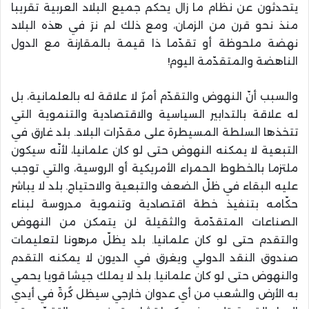
يتحدثون عن نظام ما زال يحكم جميع البلاد العربية تقريبا
منذ نحو قرن من الزمان، ومع ذلك لم نرَ في هذه البلاد
نهضة ملحوظة أو تقدّما ذا قيمة بالمقارنة مع الدول
الناهضة والمتقدّمة اليوم!
والسبب أنّ النهوض والتقدّم أمرٌ لا علاقة له بالعلمانية، بل
له علاقة بالتدابير السياسية والاقتصادية والتنموية التي
تتخذها السلطة المسيطرة على مقدّرات البلاد. بلد غارق في
التبعية لا يمكنه النهوض حتى لو كان علمانيا، لأنّه سيكون
ملتزما بالخطوط الحمراء الأمريكية أو الروسية، والتي توجب
عليه البقاء في ظلّ الضعف والتبعية والاحتياج. بلد لا يباشر
حكّامه بتنفيذ خطة اقتصادية وتنموية مدروسة لبناء
الصناعات المتقدّمة والثقيلة لن يتمكن من النهوض
والتقدم حتى لو كان علمانيا. بلد يظلّ مرهونا لتعليمات
صندوق النقد الدولي ويغرق في الديون لا يمكنه التقدم
والنهوض حتى لو كان علمانيا. بلد لا يملك جيشا قويا يحمي
به الأرض والشعب من أي عدوان خارجي سيظل كُرةً في أيدي