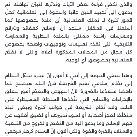
والذي تكفي قراءة بعض الآيات وتدبّرها لتبيّن تهافته، ثم
يدعون إلى تحييد الدين جانبا والدعوة إلى العلمانية كحلّ
لأمور كثيرة لا تملك العلمانية أي مادة بخصوصها كما
أسلفنا. في المقابل، سنجد أنّ الإسلام كعقائد وشرائع
وممارسات راشدة ممتلئ بالمادة النظرية والممارسة
التاريخية التي تقدّم تعليمات وتوجيهات واضحة بخصوص
كل مجال من المجالات المذكورة أعلاه، والتي لا تقدّم
العلمانية بخصوصها أي توجيه.
وهنا ينبغي التنويه إلى أنني لا أقول إنّ مجرد تحوّل النظام
إلى نظام إسلامي يُقيم الشريعة فإنّ البلد سيصبح بلدا
ناهضا متقدّما بالضرورة؛ لأنّ النهوض والتقدّم أمور تتعلق
بالإجراءات والتدابير التي تتّخذها السلطة المسيطرة على
البلاد، وقد تُقام الشريعة في جوانب كثيرة ويبقى البلد
متخلّفا لعجز أصحابه أو لسوء تدبيرهم أو لضيق أفقهم عن
فهم الإسلام وما يدعو إليه من التقدم والخروج من التبعية
والامتلاء بالخبرة والقوة. ولكن أقول إنّ الإسلام كإطار مرجعي