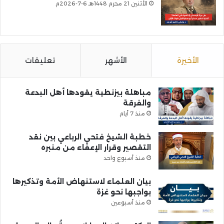
الأثنين 21 محرم 1448هـ 6-7-2026م
الأخيرة
الأشهر
تعليقات
مباهلة بيزنطية يقودها أهل البدعة
والفرقة
منذ 7 أيام
خطبة الشيخ فتحي الرباعي بين نقد
التقصير وقرار الإعفاء من منبره
منذ أسبوع واحد
بيان العلماء لاستنهاض الأمة وتذكيرها
بواجبها نحو غزة
منذ أسبوعين