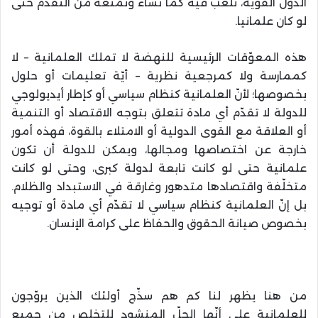
الدول القوية، تلعب فيه كما تشاء وتمنعه من التقدّم حتى
لو كان علمانيا.
هذه المعوّقات الرئيسية للنهضة لا تملك العلمانية – لا
كممارسة ولا كمرجعية نظرية – أيّة تعليمات أو حلول
بخصوصها؛ لأنّ العلمانية كنظام سياسي أو كإطار أيديولوجي
للدولة لا تقدّم أي مادة تتعلق بتوجه الاقتصاد أو التنمية
أو العلاقة مع القوى الدولية أو الامتلاء بالقوة، فهذه أمور
خارجة عن اختصاصها ومجالها، ويمكن للدولة أن تكون
علمانية حتى لو كانت تابعة لدولة كبرى، وحتى لو كانت
متخلّفة واقتصادها متدهور وغارقة في الاستبداد والظلام.
بل إنّ العلمانية كنظام سياسي لا تقدّم أي مادة أو توجيه
بخصوص صيانة الحقوق والحفاظ على كرامة الإنسان.
من هنا يظهر لنا كم هم سذّج أولئك الذين يروّجون
للعلمانية على أنّها الحلّ المنشود للتخلص من جميع