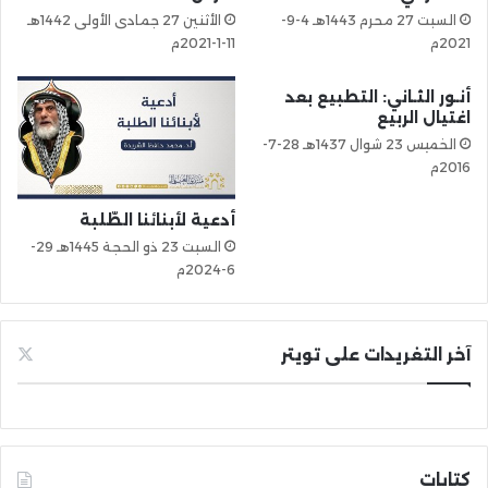
السبت 27 محرم 1443هـ 4-9-
الأثنين 27 جمادى الأولى 1442هـ
2021م
11-1-2021م
أنـور الثـاني: التطبيع بعد
اغتيال الربيع
الخميس 23 شوال 1437هـ 28-7-
2016م
أدعية لأبنائنا الطّلبة
السبت 23 ذو الحجة 1445هـ 29-
6-2024م
آخر التغريدات على تويتر
كتابات