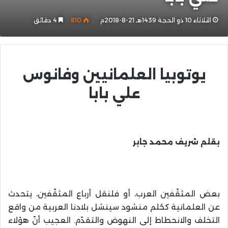
الثلاثاء 10 ذو الحجة 1439هـ 21-8-2018م
810
4 دقائق
يوتوبيا العلمانيين وفانوس
علي بابا
بقلم شريف محمد جابر
بعض المثقّفين العرب، أو فلنقل أرباع المثقّفين، يتحدث
عن العلمانية كحُلم منشود سينشل بلادنا العربية من واقع
التخلف والانحطاط إلى النهوض والتقدّم. العجيب أنّ هؤلاء