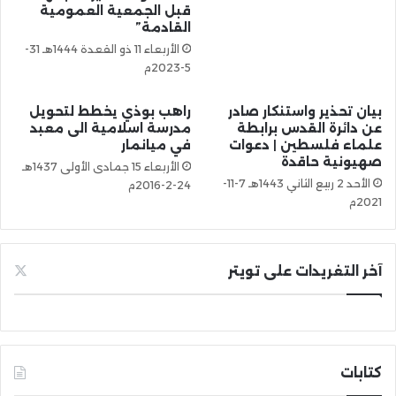
قبل الجمعية العمومية
القادمة”
الأربعاء 11 ذو القعدة 1444هـ 31-
5-2023م
بيان تحذير واستنكار صادر
راهب بوذي يخطط لتحويل
عن دائرة القدس برابطة
مدرسة اسلامية الى معبد
علماء فلسطين | دعوات
في ميانمار
صهيونية حاقدة
الأربعاء 15 جمادى الأولى 1437هـ
الأحد 2 ربيع الثاني 1443هـ 7-11-
24-2-2016م
2021م
آخر التغريدات على تويتر
كتابات