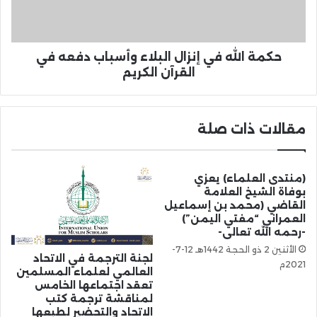
حكمة الله في إنزال البلاء وأسباب دفعه في
القرآن الكريم
مقالات ذات صلة
(منتدى العلماء) يعزي
بوفاة الشيخ العلامة
القاضي (محمد بن إسماعيل
العمراني “مفتي اليمن”)
-رحمه الله تعالى-
الأثنين 2 ذو الحجة 1442هـ 12-7-
لجنة الترجمة في الاتحاد
2021م
العالمي لعلماء المسلمين
تعقد اجتماعها الخامس
لمناقشة ترجمة كتب
الاتحاد والتحضير لطبعها