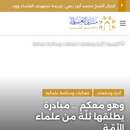
اغتيال الشيخ محمد أنور ريغي: جريمة تستهدف العلماء ووحدة المجتمع
القائمة
الرئيسية
/
أخبار ومتابعات
/
فعاليات ومناشط علمائية
أخبار ومتابعات
فعاليات ومناشط علمائية
وهو معكم … مبادرة
يطلقها ثلّة من علماء
الأمّة