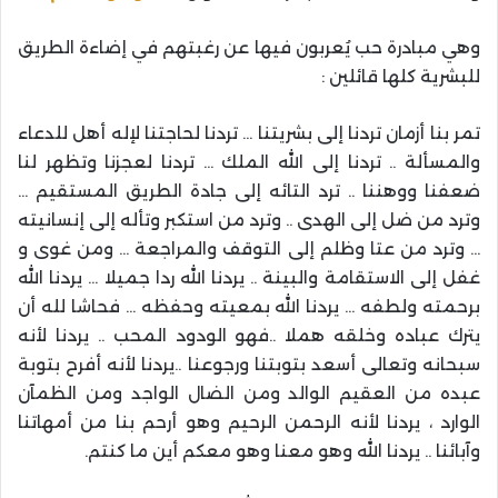
وهي مبادرة حب يُعربون فيها عن رغبتهم في إضاءة الطريق
للبشرية كلها قائلين :
تمر بنا أزمان تردنا إلى بشريتنا … تردنا لحاجتنا لإله أهل للدعاء
والمسألة .. تردنا إلى الله الملك … تردنا لعجزنا وتظهر لنا
ضعفنا ووهننا .. ترد التائه إلى جادة الطريق المستقيم …
وترد من ضل إلى الهدى .. وترد من استكبر وتأله إلى إنسانيته
… وترد من عتا وظلم إلى التوقف والمراجعة … ومن غوى و
غفل إلى الاستقامة والبينة .. يردنا الله ردا جميلا … يردنا الله
برحمته ولطفه … يردنا الله بمعيته وحفظه … فحاشا لله أن
يترك عباده وخلقه هملا ..فهو الودود المحب .. يردنا لأنه
سبحانه وتعالى أسعد بتوبتنا ورجوعنا ..يردنا لأنه أفرح بتوبة
عبده من العقيم الوالد ومن الضال الواجد ومن الظمآن
الوارد ، يردنا لأنه الرحمن الرحيم وهو أرحم بنا من أمهاتنا
وآبائنا .. يردنا الله وهو معنا وهو معكم أين ما كنتم.