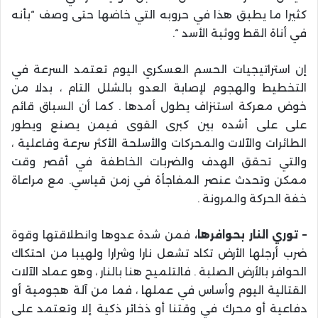
كثيرا ما يطبق هذا في حروبه التي خاضها حتى وصف “بأنه
في أناة القط ووثبة الأسد “.
إن استراتيجيات الحسم العسكري اليوم تعتمد السرعة في
التخطيط والهجوم لإصابة العدو بالشلل التام ، بدلا من
خوض معركة استنزاف يطول أمدها . كما أن السباق قائم
على على أشده بين كبرى القوى فيمن يصنع ويطور
الطائرات والآلات والمحركات والأسلحة الأكثر سرعة وفاعلية ،
والتي تحقق الهدف والضربات الخاطفة في أقصر وقت
ممكن وتحدث عنصر المفاجأة في زمن قياسي. مع مراعاة
خفة الحركة والمرونة .
– توري النار بحوافرها،
فمن شدة عدوها وانطلاقتها وقوة
ضرب أرجلها الأرض تكاد تشعل نارا وشرارا ولهيبا من احتكاك
الحوافر بالأرض الصلبة . فالتلميح هنا بالنار ، وهو عماد الآلات
القتالية اليوم وأساس في عملها ، فما من آلة هجومية أو
دفاعية أو محرك في وقتنا أو ذخائر ذكية إلا وتعتمد على