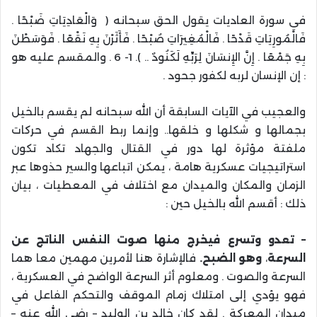
في سورة العاديات يقول الحق سبحانه ( وَالْعَادِيَاتِ ضَبْحًا .
فَالْمُورِيَاتِ قَدْحًا . فَالْمُغِيرَاتِ صُبْحًا . فَأَثَرْنَ بِهِ نَقْعًا . فَوَسَطْنَ
بِهِ جَمْعًا . إِنَّ الإِنسَانَ لِرَبِّهِ لَكَنُودٌ .. ). 1- 6 . والمقسم عليه هو
: إن الإنسان لربه لكفور جحود .
والعجيب في الآيات السابقة أن الله سبحانه لم يقسم بالخيل
بجمالها و شكلها و خلقها.. وإنما ربط القسم في حركات
ملفتة مؤثرة لها دور في القتال والجهاد تكاد تكون
استراتيجيات عسكرية هامة ، يمكن اتباعها والسير حذوها عبر
الزمان والمكان والميدان مع اختلاف في المعطيات ، بيان
ذلك : أقسم الله بالخيل حين :
– تعدو وتسرع فيخرج منها صوت النفس الناتج عن
السرعة
،
وهو الضبح.
فالإشارة هنا لأمرين مهمين معا هما
السرعة والصوت . ومعلوم أثر السرعة الواضح في العسكرية ،
فهو يؤدي إلى امتلاك زمام الموقف والتحكم الفاعل في
ميدان المعركة . لقد كان خالد بن الوليد – رضي الله عنه –