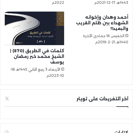
1443هـ 17-12-2021م
2022م
أحمد وهدان وإخوانه
الشهداء بين ظلم القريب
والبعيد!!
الخميس 16 جمادى الآخرة
1440هـ 21-2-2019م
كلمات في الطريق (870) |
الشيخ محمد خير رمضان
يوسف
الأربعاء 3 ربيع الثاني 1445هـ 18-
10-2023م
آخر التغريدات على تويتر
كتابات