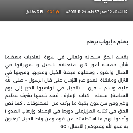
الثلاثاء 12 صفر 1437هـ 24-11-2015م
904
3 دقائق
بقلم د.إيهاب برهم
يقسم الحق سبحانه وتعالى في سورة العاديات معظما
شأن خمسة أمور كلها متعلقة بالخيل و بمهاراتها في
القتال والغزو ، ومعلوم قيمة الخيل وقدرتها وميزتها في
النزال وملاقاة العدو عبر الأزمان حتى قال الرسول – صلى الله
عليه وسلم – فيها : (الخيل في نواصيها الخير إلى يوم
القيامة). مسلم . كتاب الإمارة . فقد خصها بشرف عظيم
وخير وفير من دون بقية ما يركب من المخلوقات ، كما نص
الحق في كتابه العزيزعلى دورها في الإعداد وإرهاب العدو (
وأعدوا لهم ما استطعتم من قوة ومن رباط الخيل ترهبون
به عدو الله وعدوكم ) الأنفال : 60.