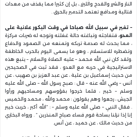
النار والشرر والقدح والليزر..، بل إن كثيرا مما يقذف من معدات
قتالية ومدافع تعتمد التدمير بالحرق .
– تغير في سبيل الله صباحا في وقت البكور علانية على
العدو،
فتفاجئه وتباغته حالة غفلته وتوجه له ضربات مركزة
، مما يحدث له صدمة تربكه وتمنعه من الصمود والدفاع
وتضطره للاستسلام ، وهو ما يسمى اليوم بالحرب الخاطفة
.ولقد كان نبي الله محمد – عليه الصلاة والسلام – يتبع هذه
الاستراتيجية في حربه مع العدو ، فقد ثبت في الصحيحين
من حديث إسماعيل بن علية ، عن عبد العزيز بن صهيب ، عن
أنس – رضي الله عنه – قال : صبح رسول الله – صلى الله عليه
وسلم – خيبر ، فلما خرجوا بفؤوسهم ومساحيهم ورأوا
الجيش ، رجعوا وهم يقولون : محمد والله ، محمد والخميس
. فقال النبي – صلى الله عليه وسلم – : “الله أكبر ، خربت خيبر
إنا إذا نزلنا بساحة قوم فساء صباح المنذرين ” . ورواه البخاري
من حديث مالك ، عن حميد ، عن أنس.