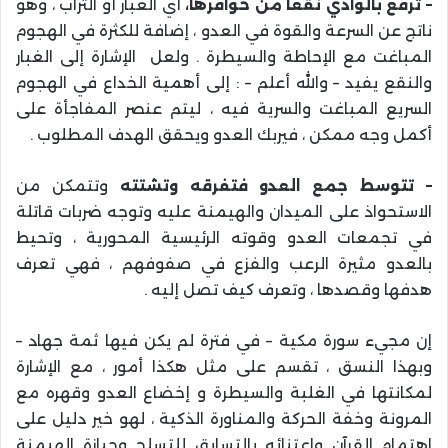
– ترفع بالوادي نقعا من حوافرها،
أي الغبار أو التراب ، وهو
ناتج عن السرعة والقوة في العدو ، إضافة للكثرة في الهجوم
المباغت مع الإحاطة والسيطرة . ولعل الإشارة إلى الغبار
والنقع يفيد – والله أعلم – : إلى أهمية الخداع في الهجوم
السريع المباغت والسرية فيه ، ليتم عنصر المفاجأة على
أكمل وجه ممكن ، فيربك العدو ويحقق الهدف المطلوب .
– تتوسط جمع العدو فتفرقه وتشتته
وتتمكن من
الاستحواذ على الميدان والهيمنة عليه وتوجه ضربات قاتلة
في تجمعات العدو وقوته الرئيسية المحورية ، وتحيط
بالعدو مثيرة الرعب والفزع في صفوفهم ، فهي تعرف
هدفها وقصدها ، وتعرف كيف تصل إليه .
إن مجيء سورة مكية – في فترة لم يكن فيها ثمة جهاد –
وبهذا النسق ، تقسم على مثل هكذا أمور ، مع الإشارة
لمكانتها في الغلبة والسيطرة و إخضاع العدو وقهره مع
المرونة وخفة الحركة والمناورة الذكية ، لهو خير دليل على
اهتمام القرآن واعتنائه بالتسابق للتسلح وحيازة الهيمنة