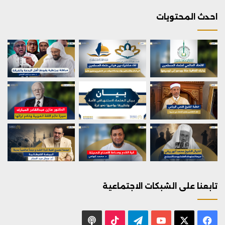
احدث المحتويات
تابعنا على الشبكات الاجتماعية
X
فيسبوك
يوتيوب
تيلقرام
‫TikTok
بودكاست