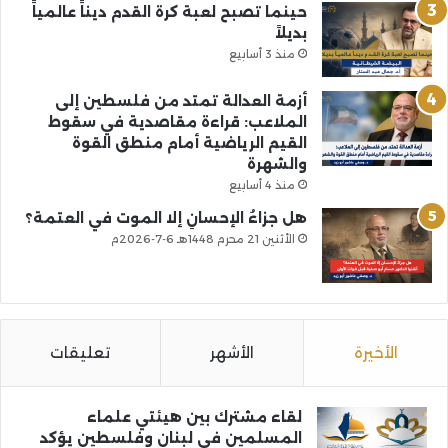
حينما تصبح لعبة كرة القدم ديناً عالمياً
بديلاً
منذ 3 أسابيع
أزمة العدالة تمتد من فلسطين إلى
الملاعب: قراءة مقاصدية في سقوط
القيم الرياضية أمام منطق القوة
والشهرة
منذ 4 أسابيع
هل جزاءُ الإحسانِ إلا الموت في العتمة؟
الأثنين 21 محرم 1448هـ 6-7-2026م
الأخيرة
الأشهر
تعليقات
لقاء مشترك بين هيئتي علماء
المسلمين في لبنان وفلسطين يؤكد