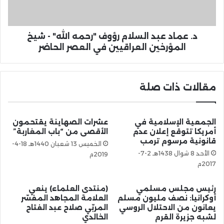
د. عماد عبد السلام رؤوف "رحمه الله" - شيخ
المؤرخين العراقيين في العصر الحاضر
مقالات ذات صلة
الجمعية الإسلامية في
عشرات الصهاينة يقتحمون
أمريكا تتوقع إعلان عدم
الأقصى من “باب المغاربة”
قانونية مرسوم ترمب
الخميس 13 شعبان 1440هـ 18-4-
الأحد 8 شوال 1438هـ 2-7-
2019م
2017م
رئيس مجلس مسلمي
(منتدى العلماء) ينعي
أوكرانيا: نصف مليون مسلم
العلامة المجاهد المفسّر
يعانون من الاحتلال الروسي
المربّي صلاح عبد الفتاح
لشبه جزيرة القرم
الخالدي