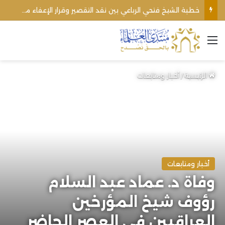
خطبة الشيخ فتحي الرباعي بين نقد التقصير وقرار الإعفاء من منبره
القائمة
الرئيسية
/
أخبار ومتابعات
أخبار ومتابعات
وفاة د. عماد عبد السلام
رؤوف شيخ المؤرخين
العراقيين في العصر الحاضر