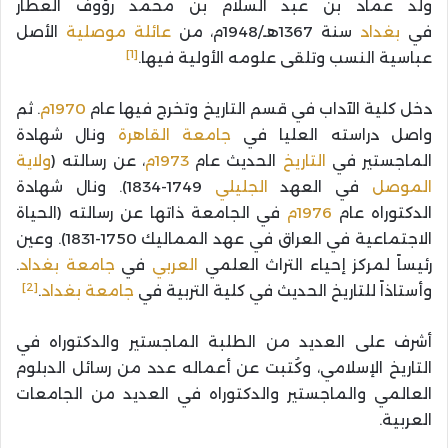
ولد عماد بن عبد السلام بن محمد رؤوف العطار
في
بغداد
سنة 1367هـ/1948م، من
عائلة
موصلية
الأصل
[1]
عباسية النسب وتلقى علومه الأولية فيها.
دخل كلية الآداب في قسم التاريخ وتخرج فيها عام
1970م
. ثم
واصل دراسته العليا في
جامعة القاهرة
ونال شهادة
الماجستير في
التاريخ
الحديث عام
1973م
، عن رسالته (
ولاية
الموصل
في العهد
الجليلي
1749-1834). ونال شهادة
الدكتوراه عام
1976م
في الجامعة ذاتها عن رسالته (الحياة
الاجتماعية في العراق في عهد المماليك 1750-1831). وعين
رئيساً لمركز إحياء التراث العلمي
العربي
في
جامعة بغداد
.
[2]
وأستاذاً للتاريخ الحديث في كلية التربية في
جامعة بغداد
.
أشرف على العديد من الطلبة الماجستير والدكتوراه في
التاريخ الإسلامي، وكُتبت عن أعماله عدد من رسائل الدبلوم
العالمي والماجستير والدكتوراه في العديد من الجامعات
العربية.