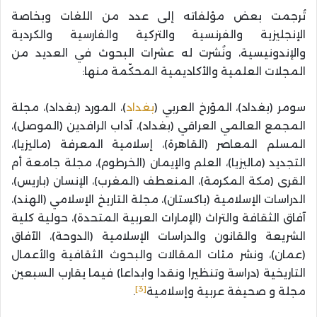
تُرجمت بعض مؤلفاته إلى عدد من اللغات وبخاصة
الإنجليزية والفرنسية والتركية والفارسية والكردية
والإندونيسية، ونُشرت له عشرات البحوث في العديد من
المجلات العلمية والأكاديمية المحكّمة منها:
سومر (بغداد)، المؤرخ العربي (
بغداد
)، المورد (بغداد)، مجلة
المجمع العالمي العراقي (بغداد)، آداب الرافدين (الموصل)،
المسلم المعاصر (القاهرة)، إسلامية المعرفة (ماليزيا)،
التجديد (ماليزيا)، العلم والإيمان (الخرطوم)، مجلة جامعة أم
القرى (مكة المكرمة)، المنعطف (المغرب)، الإنسان (باريس)،
الدراسات الإسلامية (باكستان)، مجلة التاريخ الإسلامي (الهند)،
آفاق الثقافة والتراث (الإمارات العربية المتحدة)، حولية كلية
الشريعة والقانون والدراسات الإسلامية (الدوحة)، الآفاق
(عمان)، ونشر مئات المقالات والبحوث الثقافية والأعمال
التاريخية (دراسة وتنظيرا ونقدا وابداعا) فيما يقارب السبعين
[3]
مجلة و صحيفة عربية وإسلامية
.