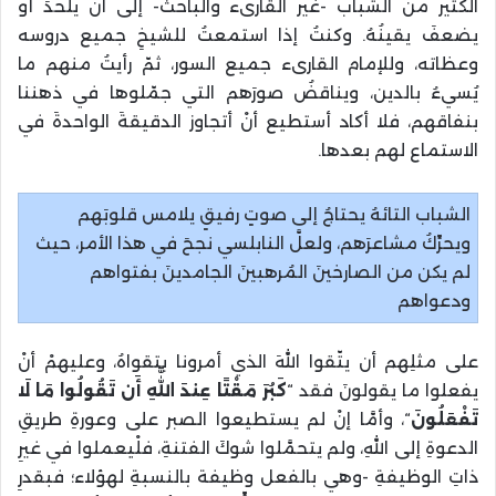
الكثير من الشباب -غير القارىء والباحث- إلى أنْ يلحدَ أو
يضعفَ يقينُهُ. وكنتُ إذا استمعتُ للشيخِ جميع دروسه
وعظاته، وللإمام القارىء جميع السور، ثمّ رأيتُ منهم ما
يُسيءُ بالدين، ويناقضُ صورَهم التي جمّلوها في ذهننا
بنفاقهم، فلا أكاد أستطيع أنْ أتجاوز الدقيقةَ الواحدةَ في
الاستماع لهم بعدها.
الشباب التائهُ يحتاجُ إلى صوتٍ رفيقٍ يلامس قلوبَهم
ويحرِّكُ مشاعرَهم، ولعلَّ النابلسي نجحَ في هذا الأمر، حيث
لم يكن من الصارخينَ المُرهبينَ الجامدينَ بفتواهم
ودعواهم
على مثلِهم أن يتّقوا اللهَ الذي أمرونا بتقواهُ، وعليهمْ أنْ
يفعلوا ما يقولونَ فقد “
كَبُرَ مَقْتًا عِندَ اللَّهِ أَن تَقُولُوا مَا لَا
تَفْعَلُونَ
“، وأمَّا إنْ لم يستطيعوا الصبر على وعورةِ طريقِ
الدعوةِ إلى اللهِ، ولم يتحمَّلوا شوكَ الفتنةِ، فلْيعملوا في غيرِ
ذاتِ الوظيفةِ -وهي بالفعل وظيفة بالنسبةِ لهؤلاء؛ فبقدرِ