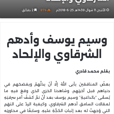
الأثنين 11 شوال 1439هـ 25-6-2018م
874
2 دقائق
وسيم يوسف وأدهم
الشرقاوي والإلحاد
بقلم محمد قادري
بعضُ المنافقينَ يأبى اللهُ إلَّا أَنْ يذلَّهمْ ويفضحَهم في
دنياهم قبل آخرتِهم، وشاهدنا الخزي الذي وقعَ فيهِ ما
يُسمَّى “بالداعيةِ” وسيم يوسف بعد أنْ تمَّ كشفُ أمرِ سرقتِهِ
لمقالات السامق أدهم الشرقاوي، وكيفية الردّ على التهَمِ
التي وُجهتْ له بعد إثباتِ الحُجَّةِ عليهِ، وسابقًا في محاورتِه