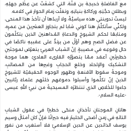
مع الفاضلةِ خديجة بن قنّة، التي كشفَتْ عن عِظَمِ جهلِهِ،
وبطلانِ حجَّتِهِ، وركاكةِ بنيانِهِ، وتفلّت زمام الحوار في كلامه.
ليستْ تدوينتي هذه سياسيَّةً، ولا أريدُها أن تأخذَ هذا المنحى،
ولكنِّي سأتكلَّمُ هنا كوني شابا لم يتجاوز العشرينَ من عمرِه،
ومتابعًا لحكم الشيوخِ والدعاةِ المُداهنينَ الذين يتكلّمونَ
عن فضلِ الصبرِ وهم أوّلُ من يرتدُّ على عقبيهِ ناكصًا في
حال وقوعِه في مصيبةٍ. إنّ الشباب العربيّ يتعرّض لموجتَينِ
خطيرتَينِ أعقد ممّا يتصوّرُه القارىء العاديّ، هما موجة
التشكيك والإلحاد وخلعِ الحجابِ وغيرها من المصائبِ،
وموجةُ سقوطِ الأقنعةِ وظهور الوجوه الحقيقيّة للشيوخِ
الذينَ إنْ تكلَّموا وأسبلوا دموعَهم خلتَهم علماءَ ربَّانيينَ
جاءوا للخَلاصِ الذي تنتظرُه المسيحيةُ من نبيّ اللهِ عيسى
-عليه السلام-.
هاتانِ الموجتانِ تأخذانِ منحًى خطيرًا في عقول الشبابِ
التائهِ في زمنٍ أضحى الحليمُ فيه حيرانًا، فإنْ كان أمثالُ وسيم
يوسف الذائدين عن الدين الإسلاميّ فلا أستغرب من نفور