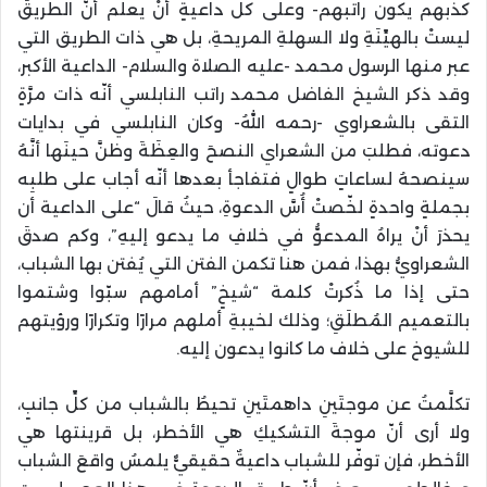
كذبهم يكون راتبهم- وعلى كلِّ داعيةٍ أنْ يعلم أنّ الطريقَ
ليستْ بالهيِّنَةِ ولا السهلةِ المريحةِ، بل هي ذات الطريق التي
عبر منها الرسول محمد -عليه الصلاة والسلام- الداعية الأكبر،
وقد ذكر الشيخ الفاضل محمد راتب النابلسي أنّه ذات مرَّةٍ
التقى بالشعراوي -رحمه اللهُ- وكان النابلسي في بدايات
دعوته، فطلبَ من الشعراي النصحَ والعِظَةَ وظنَّ حينَها أنَّهُ
سينصحهُ لساعاتٍ طوالٍ فتفاجأ بعدها أنّه أجاب على طلبِه
بجملةٍ واحدةٍ لخّصتْ أُسَّ الدعوةِ، حيثُ قالَ “على الداعية أن
يحذرَ أنْ يراهُ المدعوُّ في خلافِ ما يدعو إليهِ”، وكم صدقَ
الشعراويُّ بهذا، فمن هنا تكمن الفتن التي يُفتن بها الشباب،
حتى إذا ما ذُكرتْ كلمة “شيخٍ” أمامهم سبّوا وشتموا
بالتعميم المُطلَقِ؛ وذلك لخيبةِ أملهم مرارًا وتكرارًا ورؤيتهم
للشيوخ على خلاف ما كانوا يدعون إليه.
تكلَّمتُ عن موجتَينِ داهمتَينِ تحيطُ بالشباب من كلِّ جانبٍ،
ولا أرى أنّ موجةَ التشكيكِ هي الأخطر، بل قرينتها هي
الأخطر، فإن توفّر للشباب داعيةٌ حقيقيٌّ يلمسُ واقعَ الشباب