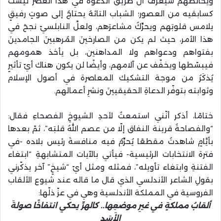
ويخالطهم سيعرف أنّ طريق الدعوة في هذا العصر ليست
كسابقيه من العصور؛ الشباب التائهُ يحتاجُ إلى صوتٍ رفيقٍ
يلامس قلوبَهم ويحرِّكُ مشاعرَهم، ولعلَّ النابلسيّ نجحَ في
هذا الأمر، حيث لم يكن من الصارخينَ المُرهبينَ الجامدينَ
بفتواهم ودعواهم ولا المداهنين، بل يأخذ همومهم
فيبسّطها ويخفّف عن آلامهم، وأيضًا لن يكون هناك أيّ تأثيرٍ
يُذكَرُ من موجة التشكيك المعاصرة في أصول الإسلام
وثوابته بتوفّر الدعاةِ الحقيقيينَ ونشرِ أعمالهم.
ختامًا، أذكر أنّني استمعتُ لأحدِ الشيوخِ الفصحاءِ فقال:
“والفصاحةُ قرينة النفاق إلّا من عصم اللهُ قلبَه”، ثمّ بعدها
بأيَّامٍ شاهدتُ مقطعًا يُحرِّمُ فيه منافسةَ رئيس بلاده -في
فترة الانتخابات الرئيسية- فيأتي بالآيات المتشابهةِ “ابتغاء
الفتنةِ وابتغاء تأويله”، فمثله ومثل أيّ “شيخٍ” آخر يذكّرني
بقولِ الشاعر الأندلسي الذي قال ما قاله عند شيوع الألقاب
الفروسية في المملكة الأندلسية وهي في عزّ ذلّها:
ألقابُ مملكةٍ في غيرِ موضعِها.. كالهرِّ يحكي انتفاخًا صولةَ
الأَسَدِ