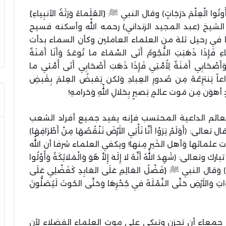
 أُوتُوا الْعِلْمَ دَرَجَاتٍ﴾ وقال النبي ﷺ: {العُلَماءُ وَرَثَةُ الأنبِياءِ}
لشيخ (عبد المجيد الزنداني) رحمه اللّه وأسكنه فسيح
 في رحيل ثلة من العلماء العاملين وكأن السماء بدأت
ذَا ذَهَبَتِ النُّجُومُ أَتَى السَّمَاءَ ما تُوعَدُ وَأَنَا أَمَنَةٌ
أَصْحَابِي أَمَنَةٌ لِأُمَّتِي فَإِذَا ذَهَبَ أَصْحَابِي أَتَى أُمَّتي ما
زاعاً يَنتزِعُهُ مِن صُدورِ العِبادِ وَلكن يَقبضُ العِلمَ بِقَبضِ
َن مِن مَوت عالمٍ بَصيرٍ بِحَلالِ اللّهِ وَحَرامهِ!
عالم الداعية المحتسب فإنه يفيد جميع أفراد الشعب
وَلَمْ يَرَوْا أَنَّا نَأْتِي الأَرْضَ نَنْقُصُهَا مِنْ أَطْرَافِهَا﴾
ت علمائها وَأهل الخَير مِنها! ويكفي العلماء شرفا أن اللّه
هِدَ اللَّهُ أَنَّهُ لا إِلَهَ إِلاَّ هُوَ وَالْمَلائِكَةُ وَأُوْلُوا
لْحَكِيمُ﴾ وَقال النبي ﷺ: {فَضْلُ العَالِمِ عَلَى العَابِدِ كَفَضْلِي عَلَى
اتِ وَالأَرْضِ حَتَّى النَّمْلَةَ في جُحْرِهَا وَحَتَّى الحُوتَ لَيُصَلُّونَ
مة جمعاء أن تحزن وتبكي على موت العلماء الفضلاء لأن