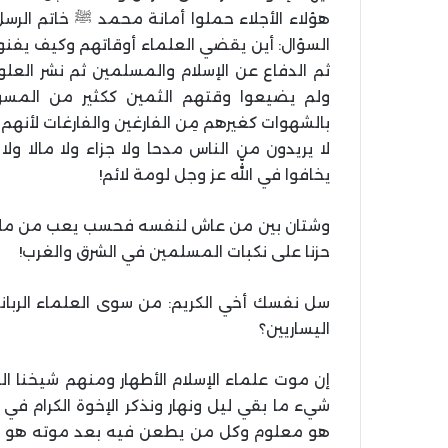
هؤلاء الأجلاء حملوا أمانة محمد ﷺ خاتم الرسل
السؤال: أين يقضي العلماء أوقاتهم وكيف يفنو
ثم الدفاع عن الإسلام والمسلمين ثم نشر العل
ولم يضيعوا وقتهم الثمين ككثير من المسؤو
بالشهوات كغيرهم مِن الفارغين والفارغات لأنهم
لا يريدون من الناس مدحا ولا جزاء ولا مالا ول
يخافوا في اللّه عز وجل لومة لائم!
وشتان بين من عاش لنفسه فحسب يعب من ملذا
حزنا على نكبات المسلمين في الشرق والغرب!
سل نفسك أخي الكريم: من سوی العلماء الربان
اليساريين؟
إن موت علماء الإسلام الأطهار ومنهم شيخنا الي
شيء ما بقي ليل ونهار ونذكر الإخوة الكرام ف
هو معلوم وكل من يطعن فيه بعد موته هو وحد