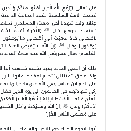
قال تعالی: ﴿يَرْفَعِ اللَّهُ الَّذِينَ آمَنُوا مِنكُمْ وَالَّذِينَ
فجعت الأمة الإسلامية بفقد العلامة الداعية ا
جناته وقد شهدنا أخيرا معشر المسلمين تسارعا
تستعيد نجومها قال ﷺ: {النُّجُومُ أَمَنَةٌ لِلسَّمَاءِ فَإِ
لأَصْحَابِي فَإِذَا ذَهَبْتُ أَتَى أَصْحَابِي ما يُوعَدُونَ وَ
يُوعَدُونَ} وقال ﷺ: {إنّ اللّهَ لا يَقبِضُ العِلمَ انتِ
العُلماءِ} وقال عمر رضي اللّه عنه: مَوتُ ألفِ عابدٍ أهو
ذلك أن التقي العابد يفيد نفسه فحسب أما ال
ولذلك حق لأمتنا أن تتحسر لفقد علمائها الأبرار قال تعالى: ﴿أَ
قال الحبر ابن عباس رضي اللّه عنهما: خَرابها بِمَو
زكى شهادتهم في العالمين إلى يوم الدين فقال تبارك وتعالى: ﴿شَ
الْعِلْمِ قَائِماً بِالْقِسْطِ لا إِلَهَ إِلاَّ هُوَ الْعَزِيزُ ا
أدْنَاكُمْ} وَقال ﷺ: {إنَّ اللّهَ وَمَلاَئِكَتَهُ وَأهْلَ السَّموَ
عَلَى مُعَلِّمِي النَّاسِ الخَيْرَ}.
أيها الإخوة الأعزاء حق للأرض والسماء بل للأ