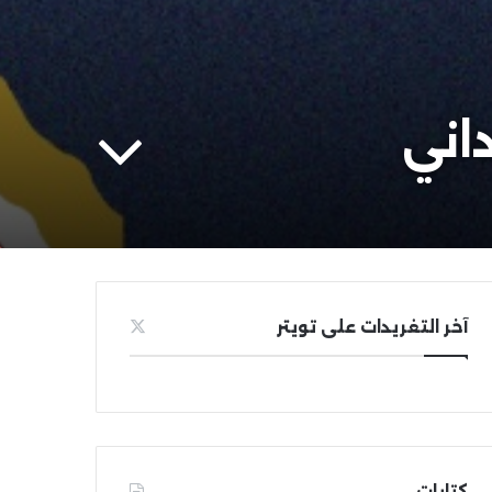
داني
آخر التغريدات على تويتر
كتابات