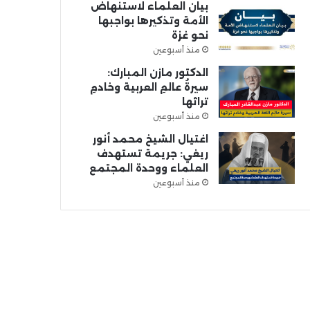
بيان العلماء لاستنهاض
الأمة وتذكيرها بواجبها
نحو غزة
منذ أسبوعين
الدكتور مازن المبارك:
سيرةُ عالمِ العربية وخادمِ
تراثها
منذ أسبوعين
اغتيال الشيخ محمد أنور
ريغي: جريمة تستهدف
العلماء ووحدة المجتمع
منذ أسبوعين