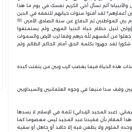
 والأنبياء! ألم تسأل أخي الكريم نفسك في يوم ما هذا
ن أعمارهم؟ لقد أفنوا سنوات حياتهم للتفقه في الدين
وم بين المواطنين ثم الدفاع عن سنة الصادق الأمين ﷺ
لين لنيل حطام حياة الدنيا المهين ولم يستمتعوا
 جعلوا من أنفسهم للّه درهم وقفا لرب الأرض والسموات
ا شكورا لقد جهروا بكلمة الحق أمام الحاكم الظالم ولم
ت هذه الحياة فيما يغضب الرب وبين من يتفتت كبده
يين وقف سدا منيعا في وجوه العلمانيين والسيداويين
ماني: (عبد المجيد الزنداني) ثلمة في الإسلام لا يسدها
ي هذا المقام بأن فقيدنا عبد المجيد ليس معصوما كما
ه الملوم ولا يطعن فيه إلا حاقد أو جاهل أو سفيه