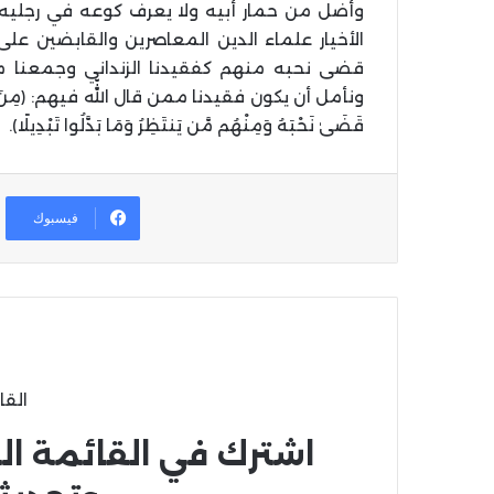
وأضل من حمار أبيه ولا يعرف كوعه في رجليه أم
الأخيار علماء الدين المعاصرين والقابضين على 
قضى نحبه منهم كفقيدنا الزنداني وجمعنا 
ونأمل أن يكون فقيدنا ممن قال اللّه فيهم: ﴿مِنَ الْمُؤْمِن
قَضَىٰ نَحْبَهُ وَمِنْهُم مَّن يَنتَظِرُ وَمَا بَدَّلُوا تَبْدِيلًا﴾.
فيسبوك
القا
اشترك في القائمة ال