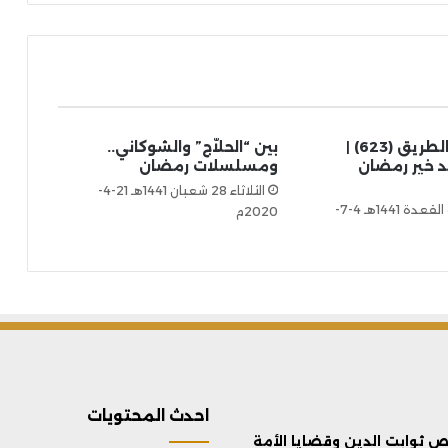
كلمات في الطريق (623) |
بين “الحلاّج” والشوكاني..
 خير رمضان
ومسلسلات رمضان
الثلاثاء 28 شعبان 1441هـ 21-4-
السبت 13 ذو القعدة 1441هـ 4-7-
2020م
احدث المحتويات
ثوابت الدين وقضايا الأمة