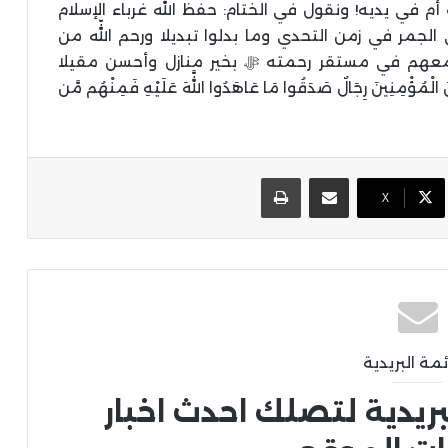
 في يديه! ونقول في الختام: حفظ اللّه غرباء الإسلام
الجمر في زمن التحدي وما بدلوا تبديلا ورحم اللّه من
معهم في مستقر رحمته ﷻ بخير منازل وأحسن مقيلا
ِينَ رِجَالٌ صَدَقُوا مَا عَاهَدُوا اللَّهَ عَلَيْهِ فَمِنْهُم مَّن
مشاركة عبر البريد
طباعة
X
ئمة البريدية
بريدية لتصلك احدث اخبار