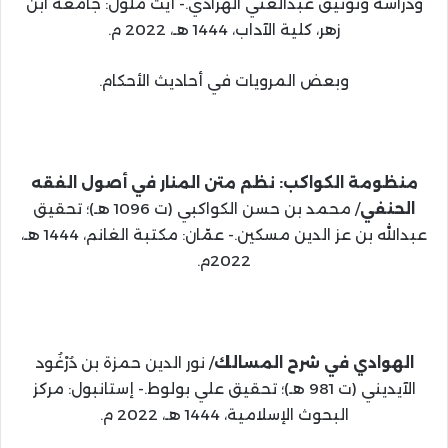
ودراسة وتوثيق عبدالغني الهرادي.- أيت ملول: جامعة ابن
زهر، كلية الآداب، 1444 هـ، 2022 م.
وبعض المرويات في أحاديث الأحكام.
منظومة الكواكب: نظم متن المنار في أصول الفقه
الحنفي
/ محمد بن حسن الكواكبي (ت 1096 هـ)؛ تحقيق
عبدالله بن عز الدين مسكين.- عمّان: مكتبة الغانم، 1444 هـ،
2022م.
الهوادي في شرح المسالك
/ نور الدين حمزة بن دُرْغُود
الآيديني (ت 981 هـ)؛ تحقيق علي بولوط.- إستانبول: مركز
البحوث الإسلامية، 1444 هـ، 2022 م.