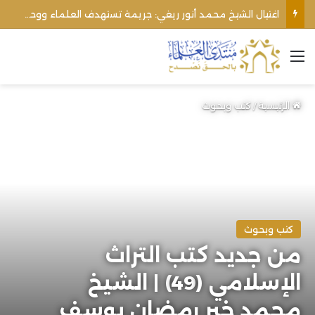
اغتيال الشيخ محمد أنور ريغي: جريمة تستهدف العلماء ووحدة المجتمع
القائمة
الرئيسية
/
كتب وبحوث
كتب وبحوث
من جديد كتب التراث
الإسلامي (49) | الشيخ
محمد خير رمضان يوسف