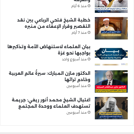
منذ 6 أيام
خطبة الشيخ فتحي الرباعي بين نقد
التقصير وقرار الإعفاء من منبره
منذ 7 أيام
بيان العلماء لاستنهاض الأمة وتذكيرها
بواجبها نحو غزة
منذ أسبوع واحد
الدكتور مازن المبارك: سيرةُ عالمِ العربية
وخادمِ تراثها
منذ أسبوعين
اغتيال الشيخ محمد أنور ريغي: جريمة
تستهدف العلماء ووحدة المجتمع
منذ أسبوعين