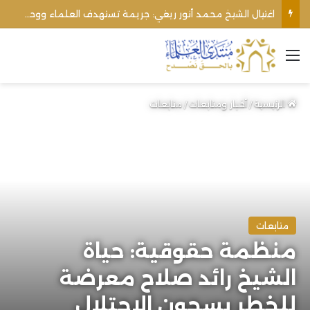
اغتيال الشيخ محمد أنور ريغي: جريمة تستهدف العلماء ووحدة المجتمع
القائمة
الرئيسية
/
أخبار ومتابعات
/
متابعات
متابعات
منظمة حقوقية: حياة
الشيخ رائد صلاح معرضة
للخطر بسجون الاحتلال