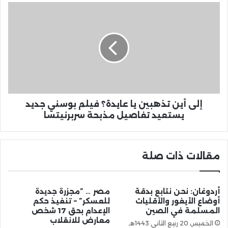
إلى أين تذهبين يا عايدة؟ فيلم بوسني جديد
يستعيد تفاصيل مذبحة سربرنيتسا
مقالات ذات صلة
أردوغان: نحن نتابع بدقة
مصر … ”مجزرة جديدة
أوضاع الأيغور والأقليات
للعسكر” – تنفيذ حكم
المسلمة في الصين
الإعدام بحق 17 شخص
معارض للانقلاب
الخميس 20 ربيع الثاني 1443هـ