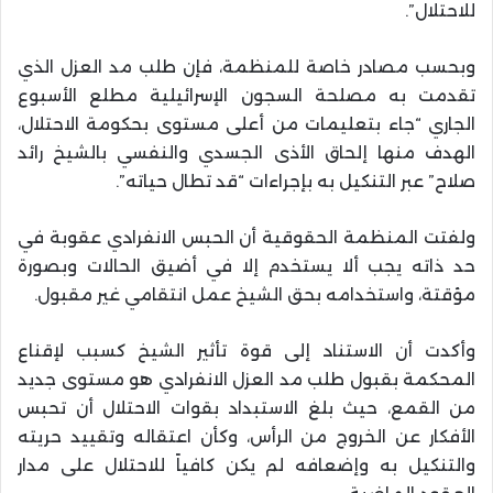
للاحتلال”.
وبحسب مصادر خاصة للمنظمة، فإن طلب مد العزل الذي
تقدمت به مصلحة السجون الإسرائيلية مطلع الأسبوع
الجاري “جاء بتعليمات من أعلى مستوى بحكومة الاحتلال،
الهدف منها إلحاق الأذى الجسدي والنفسي بالشيخ رائد
صلاح” عبر التنكيل به بإجراءات “قد تطال حياته”.
ولفتت المنظمة الحقوقية أن الحبس الانفرادي عقوبة في
حد ذاته يجب ألا يستخدم إلا في أضيق الحالات وبصورة
مؤقتة، واستخدامه بحق الشيخ عمل انتقامي غير مقبول.
وأكدت أن الاستناد إلى قوة تأثير الشيخ كسبب لإقناع
المحكمة بقبول طلب مد العزل الانفرادي هو مستوى جديد
من القمع، حيث بلغ الاستبداد بقوات الاحتلال أن تحبس
الأفكار عن الخروج من الرأس، وكأن اعتقاله وتقييد حريته
والتنكيل به وإضعافه لم يكن كافياً للاحتلال على مدار