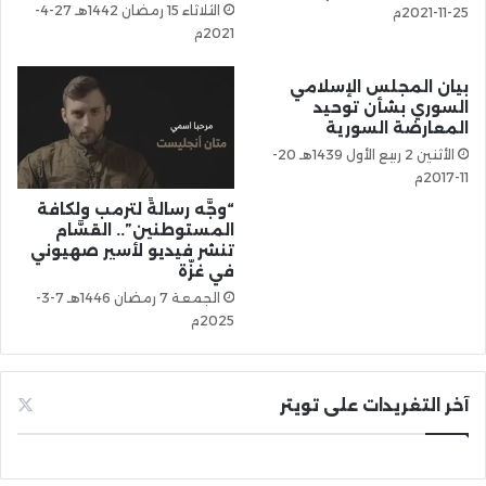
الثلاثاء 15 رمضان 1442هـ 27-4-
25-11-2021م
2021م
بيان المجلس الإسلامي
السوري بشأن توحيد
المعارضة السورية
الأثنين 2 ربيع الأول 1439هـ 20-
11-2017م
“وجَّه رسالةً لترمب ولكافة
المستوطنين”.. القسَّام
تنشر فيديو لأسير صهيوني
في غزّة
الجمعة 7 رمضان 1446هـ 7-3-
2025م
آخر التغريدات على تويتر