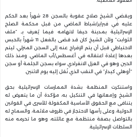
العقود الماضية.
ويقضي الشيخ صلاح عقوبة بالسجن 28 شهراً بعد الحكم
عليه في فبراير/شباط الماضي من قبل محكمة الصلح
الإسرائيلية بمدينة حيفا لاتهامه فيما يُعرف بـ “ملف
الثوابت” ولأن الشيخ كان قد قضى بالفعل 11 شهراً بالحبس
الاحتياطي قبل أن يتم الإفراج عنه إلى السجن المنزلي، ليتم
بعدها إعادة اعتقاله في أغسطس/آب الماضي. ومنذ ذلك
الحين وهو في العزل الانفرادي سواء بسجن الجلمة أو سجن
“أوهلي كيدار” في النقب الذي نُقل إليه يوم الاثنين.
واستنكرت المنظمة بشدة الممارسات الإسرائيلية بحق
الشيخ وإمعانها في التنكيل به، مؤكدة أن ما يتعرض له
يتنافى مع الحقوق الأساسية المكفولة للأسرى في القوانين
الدولية، وعلى رأسها الاحتجاز في ظروف ملائمة، والسماح له
بالتواصل بصفة منتظمة مع عائلته، وهو ما تحرمه منه
السلطات الإسرائيلية.