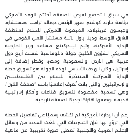
في سياق التحضير لعرض الصفقة أختتم الوفد الأميركي
برئاسة جاريد كوشنير، صهر الرئيس دونالد ترامب ومستشاره،
وجيسون غرينبلات، المبعوث الأميركي للسلام لمنطقة
الشرق الأوسط، ودينا باول نائبة مستشار الأمن القومي في
الإدارة الأميركية، وتيم ليندركينغ مساعد وزير الخارجية
الأمريكي لشؤون الخليج. جولة دبلوماسية شملت أربع دول
عربية هي الأردن، والسعودية، ومصر، وقطر إضافة إلى
إسرائيل. وكان الهدف الأساسي لهذه الجولة هو تسويق خطة
الإدارة الأميركية المنتظرة للسلام بين الفلسطينيين
والإسرائيليين، والتي باتت تُعرف إعلاميًا باسم “صفقة القرن”،
وهي تسمية مقصودة لتسويق قناعات وأفكار إسرائيلية
قديمة بوصفها اقتراحًا جديدًا لصفقة تاريخية.
رغم أن الإدارة الأميركية لم تكشف رسميًا عن تفاصيل الخطة
التي تروّج لها، فإن التسريبات التي بلغت العديد من وسائل
الإعلام العربية والأجنبية تعطي صورة تقريبية عن ماهية