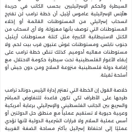
السيطرة والحكم الإسرائيليين. بحسب الكاتب في جريدة
هآرتس الإسرائيلية عاموس أرئيل، أن خطة ترامب لن تقترح
انسحاب إسرائيلي من المستوطنات القائمة أو إخلاء
المستوطنات التي توصف بأنها معزولة، ولا أي انسحاب من
الكتل الاستيطانية الكبيرة مثل كتلة مستوطنات أريئيل،
جنوب نابلس، ومستوطنات غوش عتيون قرب بيت لحم، ولا
مستوطنات معاليه أدوميم. كذلك تنصّ خطة ترامب على
إبقاء الأغوار الفلسطينية تحت سيطرة حكومة الاحتلال، مع
إقامة دولة فلسطينية منزوعة السلاح ومن دون جيش أو
أسلحة ثقيلة.
خلاصة القول إن الخطة التي تعتزم إدارة الرئيس دونالد ترامب
طرحها على الأطراف لكي تكون قاعدة للتفاوض المباشر
والسريع بين الجانب الفلسطيني والإسرائيلي برعاية أمريكية
وعربية حيوية لا تستقيم عملياً مع منطق حل الدولتين أو
أسس عملية السلام ولا قرارات الشرعية الدولية لأنها تؤدي
عمليًا إلى احتفاظ إسرائيل بأكثر مساحة الضفة الغربية