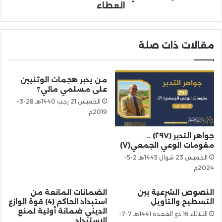
العطاء
مقالات ذات صلة
من يدبر هجمات الوثنيين
على مسلمي مالي؟
الخميس 21 رجب 1440هـ 28-3-
2019م
جواهر التدبر (٢٩٧) ..
مقومات الوعي الجمعي(٧)
الخميس 23 شوال 1445هـ 2-5-
2024م
النصوص الشرعية بين
الضمانات المانعة من
التسطيح والتأويل
استبداد الحاكم (4) قوة الوازع
الديني ضمانة أولية لمنع
الثلاثاء 16 ذو القعدة 1441هـ 7-7-
الاستبداد