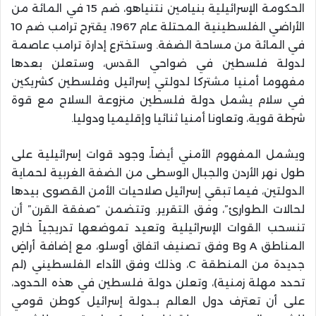
الحكومة الإسرائيلية بنيامين نتنياهو، ضم 15 في المائة من
الأراضي الفلسطينية المحتلة عام 1967، يقترح ترامب ضم 10
في المائة من مساحة الضفة. وستخترع إدارة ترامب عاصمة
لدولة فلسطين في ضواحي القدس، وستعلن بعدها
مفهوما أمنيا مشتركا لدولتي إسرائيل وفلسطين كشريكين
في سلام يشمل دولة فلسطين منزوعة السلاح مع قوة
شرطة قوية، وتعاونا أمنيا ثنائيا وإقليميا ودوليا.
ويشمل المفهوم الأمني أيضاً، وجود قوات إسرائيلية على
طول نهر الأردن والجبال الوسطى من الضفة الغربية لحماية
الدولتين، فيما تبقي إسرائيل صلاحيات الأمن القصوى بيدها
لحالات الطوارئ”، وفق التقرير. وتتضمن “صفقة القرن” أن
تنسحب القوات الإسرائيلية وتعيد تموضعها تدريجياً خارج
المناطق A وB وفق تصنيف اتفاق أوسلو، مع إضافة أراضٍ
جديدة من المنطقة C، وذلك وفق الأداء الفلسطيني (لم
تحدد مهلة زمنية)، وتعلن دولة فلسطين في هذه الحدود،
على أن تعترف دول العالم بـدولة إسرائيل كوطن قومي