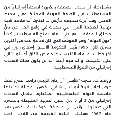
بشكل عام لن تشمل الصفقة بالضرورة انسحاباً إسرائيلياً من
المستوطنات في الضفة الغربية المحتلة وفي محيط
القدس. وقد أبرزت صحيفة هآرتس ما اعتبرت أنه ملامح شبه
نهائية لصفقة القرن التي تتحدث في واقع الحال عن تبنٍّ
مطلق للموقف الإسرائيلي العام بمنح الفلسطينيين كياناً
“دون الدولة”. وهو الموقف الذي كان قد عبّر عنه في أكتوبر/
تشرين الأول 1995، رئيس الحكومة الأسبق، إسحاق رابين، في
آخر خطاب له أمام الكنيست، عند عرض اتفاق أوسلو الثاني
على الكنيست، وأكد فيه أيضاً أنه لن يكون هناك انسحاب
إسرائيلي من الأغوار الفلسطينية.
ووفقاً لما نشرته “هآرتس” أن إدارة الرئيس ترامب، تعتزم فعلاً
عرض إعلان قرية أبو ديس شرقي القدس المحتلة باعتبارها
عاصمة الدولة الفلسطينية المنتظرة، مقابل انسحاب
إسرائيلي من 3 أو 5 من القرى العربية المحيطة بالقدس،
التي ضمتها إسرائيل إلى منطقة نفوذ بلدية القدس بعد
عام 1967. وستبقى البلدة القديمة من القدس تحت