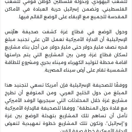
للشعب اليهودي، وبدولة فلسطين كوطن قومي للشعب
الفلسطيني، وتضمن إسرائيل حرية العبادة في الأماكن
المقدسة للجميع مع الإبقاء على الوضع القائم فيها.
وحول الوضع في قطاع غزة كشفت صحيفة هآرتس
الإسرائيلية أن الادارة الأميركية تعمل الآن على تجنيد مبلغ
قدره نصف مليار دولار حتى مليار دولار، من أجل بناء مشاريع
لسكان قطاع غزة، ومن بين المشاريع التي يتم دراستها
اقامة محطة لتوليد الكهرباء وميناء بحري ومشروع للطاقة
الشمسية تقام على أرض سيناء المصرية.
ووفقًا للصحيفة الإسرائيلية فإن أمريكا تسعي لتجنيد هذا
المبلغ من دول الخليج العربي، ومن المتوقع أن تطرح
مشاريع غزة خلال المحادثات التي سيجريها الوفد الأميركي
مع قادة دول المنطقة”. ووفقا للصحيفة فالإدارة الأميركية
تأمل أن تساهم تلك المشاريع بتهدئة الوضع بين غزة
و”إسرائيل”، وتكون تلك المشاريع خطوة تمهيدية لتعرض
الادارة الأميركية خطة صفة القرن.