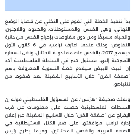
بدأ تنفيذ الخطة التي تقوم على التخلي عن قضايا الوضع
النهائي، وهي القدس، والمستوطنات، والحدود، واللاجئين،
والمياه، مسبقًا ومن دون مفاوضات بإخراج القدس من دائرة
التفاوض؛ وذلك عندما اعترف ترامب، في 6 كانون الأول
ديسمبر 2017، بالقدس عاصمة لدولة الاحتلال، ونقل السفارة
الأميركية إليها. مسئول كبير في السلطة الفلسطينية أكد
إن البيت الأبيض سيقدم خطة التسوية المعروفة باسم
“صفقة القرن” خلال الأسابيع المُقبلة بعد ضغوط من
نتنياهو.
ونقلت صحيفة “هآرتس”، عن المسؤول الفلسطيني قوله إن
السلطات الفلسطينية حصلت على معلومات عن قرب
الإفراج عن “صفقة القرن” خلال الأسابيع المقبلة، عبر إعلان
إدارة ترامب موافقتها على ضم الكتل الاستيطانية في
الضفة الغربية والقدس المحتلتين، وفيما يطرح رئيس