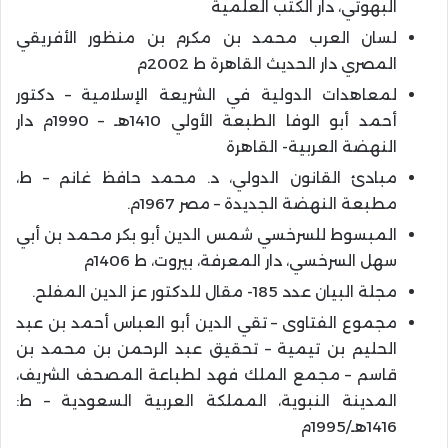
البهوتي، دار الكتب العلمية
لسان العرب محمد بن مكرم بن منظور الأفريقي
المصري دار الحديث القاهرة ط 2002م
لمعاهدات الدولية في الشريعة الإسلامية – دكتور
أحمد أبو الوفا الطبعة الأولي 1410هـ – 1990م دار
النهضة العربية- القاهرة
مبادئ القانون الدولي، د. محمد حافظ غانم – ط،
مطبعة النهضة الجديدة – مصر 1967م.
المبسوط للسرخسي شمس الدين أبو بكر محمد بن أبي
سهل السرخسي، دار المعرفة، بيروت، ط 1406م
مجلة البيان عدد 185- مقال للدكتور عز الدين المفلح.
مجموع الفتاوى – تقي الدين أبو العباس أحمد بن عبد
الحليم بن تيمية – تحقيق عبد الرحمن بن محمد بن
قاسم – مجمع الملك فهد لطباعة المصحف الشريف،
المدينة النبوية، المملكة العربية السعودية – ط:
1416هـ/1995م