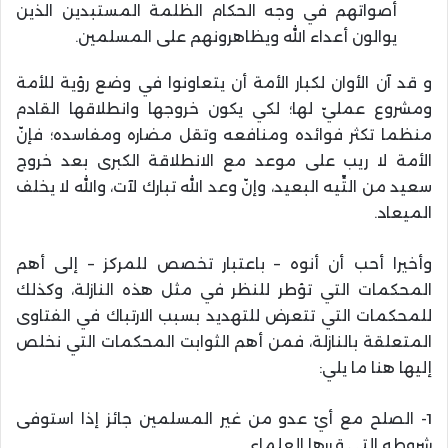
أصواتهم في وجه الحكام الظلمة المستبدين الذين
يوالون أعداء الله ويظاهرونهم على المسلمين.
و قد آن الأوان لكبار الأمة أن يتعاونوا في وضع رؤية للأمة
ومشروع عمليّ لها؛ لكي يكون خروجها وانطلاقها القادم
منظما تكثر فوائده ومنافعه وتقل مضاره ومفاسده؛ فإنّ
الأمة لا ريب على موعد مع الانطلاقة الكبرى بعد خروج
سعيد من التِّيه البعيد، وإنّ وعد الله تبارك لآت، والله لا يخلف
الميعاد.
وأخيرا أحب أن أنوه – باعتبار تخصص للمركز – إلى أهم
المحكمات التي تؤطر للنظر في مثل هذه النازلة، وكذلك
للمحكمات التي تتعرض للتهديد بسبب الارتباك في الفتاوى
المتعلقة بالنازلة، فمن أهم الثوابت المحكمات التي نخلص
إليها هنا ما يلي:
1- الصلح مع أيّ عدو من غير المسلمين جائز إذا استوفى
شروطه التي قررها العلماء.