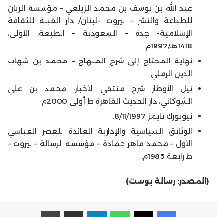
عبد الله بن يوسف بن محمد الزيلعي – مؤسسة الريان
للطباعة والنشر – بيروت -لبنان/ دار القبلة للثقافة
الإسلامية- جدة – السعودية – الطبعة: الأولى،
1418هـ/1997م
نهاية المحتاج إلى شرح المنهاج – محمد بن شهاب
الدين الرملي
نيل الأوطار شرح منتقي الأخبار، محمد بن علي
الشوكاني، دار الحديث القاهرة ط أولى 2000م
نيويورك تايمز 8/11/1997.
الوثائق السياسية والإدارية العائدة للعصر العباسي
الأول – محمد ماهر حمادة – مؤسسة الرسالة – بيروت –
ط رابعة 1985م.
(المصدر: رسالة بوست)
واتساب
تيلقرام
مشاركة عبر البريد
طباعة