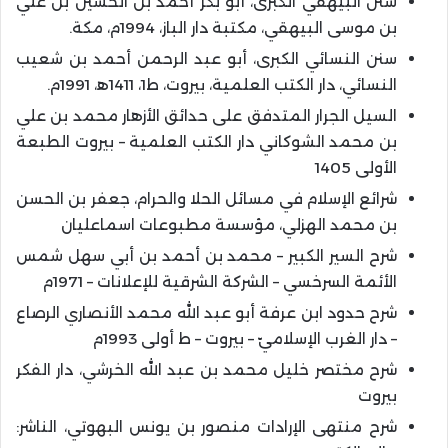
سنن البيهقي الكبرى، أبو بكر أحمد بن الحسين بن علي
بن موسى البيهقي، مكتبة دار الباز، 1994م، مكة.
سنن النسائي الكبرى، أبو عبد الرحمن أحمد بن شعيب
النسائي، دار الكتب العلمية، بيروت، ط1، 1411ﻫ، 1991م.
السيل الجرار المتدفق على حدائق الأزهار محمد بن علي
بن محمد الشوكاني دار الكتب العلمية – بيروت الطبعة
الأولى 1405
شرائع الإسلام في مسائل الحلا والحرام، جعفر بن الحسن
بن محمد الهزلي، مؤسسة مطبوعات اسماعليان
شرح السير الكبير – محمد بن أحمد بن أبي سهل شمس
الأئمة السرخسي – الشركة الشرقية للإعلانات – 1971م
شرح حدود ابن عرفة أبو عبد الله محمد الأنصاري الرصاع
– دار الغرب الإسلاميّ – بيروت – ط أولى 1993م
شرح مختصر خليل محمد بن عبد الله الخرشي، دار الفكر
بيروت
شرح منتهى الإرادات منصور بن يونس البهوتي، الناشر: