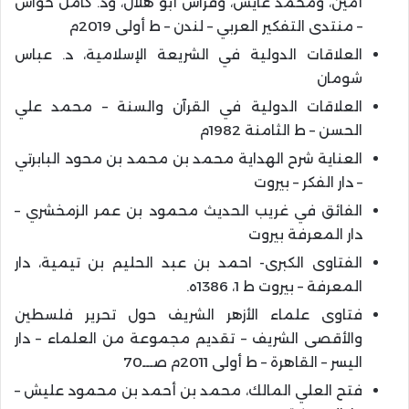
أمين، ومحمد عايش، وفراس أبو هلال، ود. كامل حواش
– منتدى التفكير العربي – لندن – ط أولى 2019م
العلاقات الدولية في الشريعة الإسلامية، د. عباس
شومان
العلاقات الدولية في القرآن والسنة – محمد علي
الحسن – ط الثامنة 1982م
العناية شرح الهداية محمد بن محمد بن محود البابرتي
– دار الفكر – بيروت
الفائق في غريب الحديث محمود بن عمر الزمخشري –
دار المعرفة بيروت
الفتاوى الكبرى- احمد بن عبد الحليم بن تيمية، دار
المعرفة – بيروت ط 1، 1386ه.
فتاوى علماء الأزهر الشريف حول تحرير فلسطين
والأقصى الشريف – تقديم مجموعة من العلماء – دار
اليسر – القاهرة – ط أولى 2011م صـــ70
فتح العلي المالك، محمد بن أحمد بن محمود عليش –