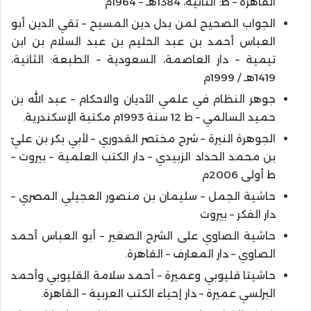
القاهرة – ط: الثانية، 1384هـ – 1964م
الجواب الصحيح لمن بدل دين المسيح – تقي الدين أبو
العباس أحمد بن عبد الحليم بن عبد السلام بن ابن
تيمية – دار العاصمة، السعودية – الطبعة: الثانية،
1419هـ / 1999م
جوهر النظام في علمي الأديان والاحكام – عبد الله بن
حميد السالمي – ط 12 سنة 1993م مكتبة الإسكندرية.
الجوهرة النيرة – شرح مختصر القدوري – لأبي بكر بن عليّ
بن محمد الحداد الزبيدي – دار الكتب العلمية – بيروت –
ط أولى 2006م
حاشية الجمل – سليمان بن منصور العجيلي المصري –
دار الفكر – بيروت
حاشية الصاوي على الشرح الصغير – أبو العباس أحمد
الصاوي – دار المعارف – القاهرة.
حاشيتا قليوبي وعميرة – أحمد سلامة القليوبي وأحمد
البرلسي عميرة – دار إحياء الكتب العربية – القاهرة.