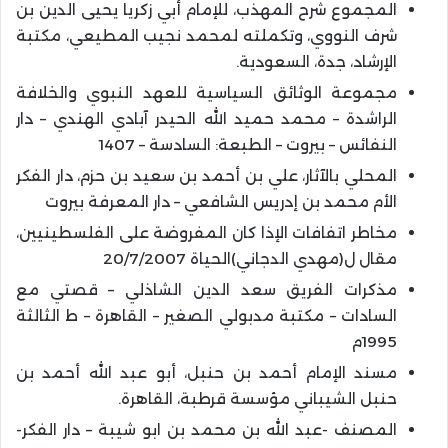
المجموع شرح المهذب، للإمام أبي زكريا يحيى الدين بن
شرف النووي، وتكملته لمحمد نجيب المطيعي، مكتبة
الإرشاد، جدة، السعودية.
مجموعة الوثائق السياسية للعهد النبوي والخلافة
الراشدة – محمد حميد الله الحيدر آبادي الهندي – دار
النفائس – بيروت – الطبعة: السادسة – 1407
المحلي بالآثار، علي بن أحمد بن سعيد بن حزم، دار الفكر
الأم محمد بن إدريس الشافعي – دار المعرفة بيروت
مخاطر اتفافات الإذا كان المفروضة على الفلسطينيين،
مقال ل(مهدي الدجاني)الحياة 20/7/2007
مذكرات الفريق سعد الدين الشاذلي – قصتي مع
السادات – مكتبة مدبولي الصغير – القاهرة – ط الثالثة
1995م
مسند الإمام أحمد بن حنبل، أبو عبد الله أحمد بن
حنبل الشيباني مؤسسة قرطبة، القاهرة.
المصنف -عبد الله بن محمد بن ابو شيبة – دار الفكر-