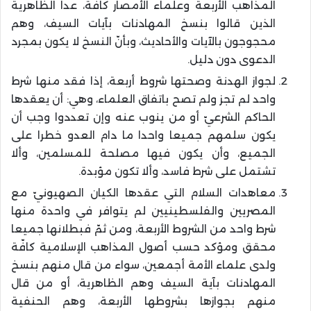
المذاهب الأربعة وعلماء الأمصار كافة، عدا الظاهرية
الذين قالوا بنسخ المهادنات بآيات السيف، وهم
محجوجون بالآيات والأحاديث، وبأنّ النسخ لا يكون بمجرد
الدعوى دون دليل.
لجواز الهدنة وصحتها شروط أربعة، إذا فقد منها شرط
واحد لم تجز ولم تصح باتفاق العلماء، وهي: أن يعقدها
الحاكم الشرعيّ أو من ينوب عنه وإن تعددوا وجب أن
يكون سلمهم جميعا واحدا ما دام العدو خطرا على
الجميع، وأن يكون فيها مصلحة للمسلمين، وألا
تشتمل على شرط فاسد، وألا تكون مؤبدة.
معاهدات السلام التي عقدها الكيان الصهيونيّ مع
المصريين والفلسطينيين لم يتوافر في واحدة منها
شرط واحد من الشروط الأربعة، ومن ثمّ فبطلانها جميعا
محقق ومؤكد حسب أصول المذاهب الإسلامية كافّة
ولدى علماء الأمة أجمعين، سواء من قال منهم بنسخ
المهادنات بآية السيف وهم الظاهرية، أو من قال
منهم بجوازها بشروطها الأربعة، وهم الحنفية