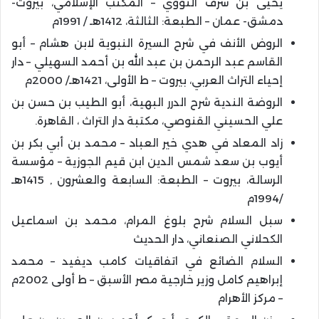
يحيى بن شرف النووي – المكتب الإسلامي، بيروت-
دمشق- عمان – الطبعة: الثالثة، 1412هـ / 1991م
الروض الأنف في شرح السيرة النبوية لابن هشام – أبو
القاسم عبد الرحمن بن عبد الله بن أحمد السهيلي – دار
إحياء التراث العربي، بيروت – ط الأولى، 1421هـ/ 2000م
الروضة الندية شرح الدرر البهية، أبو الطيب بن حسن بن
علي الحسيني القنوصي، مكتبة دار التراث ، القاهرة.
زاد المعاد في هدي خير العباد – محمد بن أبي بكر بن
أيوب بن سعد شمس الدين ابن قيم الجوزية – مؤسسة
الرسالة، بيروت – الطبعة: السابعة والعشرون , 1415هـ
/1994م
سبل السلام شرح بلوغ المرام، محمد بن اسماعيل
الكحلاني الصنعاني، دار الحديث
السلام الضائع في اتفاقيات كامب ديفيد – محمد
إبراهيم كامل وزير خارجية مصر الأسبق – ط أولى 2002م
– مركز الأهرام