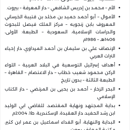
الأم – محمد بن إدريس الشافعي – دار المعرفة – بيروت.
الأموال – أبو أحمد حميد بن مخلد بن قتيبة الخرساني
المعروف بابن زنجويه – مركز الملك فيصل للبحوث
والدراسات الإسلامية، السعودية – الطبعة: الأولى،
1406هـ – 1986م
الإنصاف علي بن سليمان بن أحمد المرداوي، دار إحياء
التراث العربي
أهداف إسرائيل التوسعية في البلاد العربية – اللواء
الركن محمود شعيب خطاب – دار الاعتصام – القاهرة –
الطبعة الثالثة – بدون تاريخ
البحر الزخار – أحمد بن يحيى بن المرتضي – دار الكتاب
الإسلامي
بداية المجتهد ونهاية المقتصد، للقاضي ابي الوليد
ابن رشد الحفيد، دار العقيدة، الإسكندرية، ط1، 2004م
البداية والنهاية، أبو الفداء اسماعيل بن عمر ابن كثير،
مكتبة المعارف، بيروت.