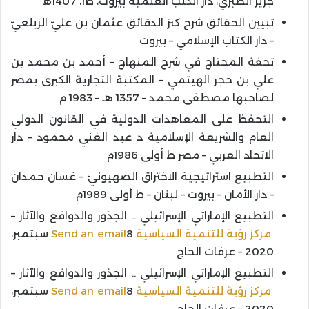
جرير الطبري، دار الكتب العلمية بيروت، ط1، 1407ﻫ
تبيين الحقائق شرح كنز الدقائق عثمان بن عليّ الزيلعيّ
– دار الكتاب الإسلامي – بيروت
تحفة المحتاج في شرح المنهاج – أحمد بن محمد بن
علي بن حجر الهيتمي – المكتبة التجارية الكبرى بمصر
لصاحبها مصطفى محمد – 1357 هـ – 1983 م
التحفظ على المعاهدات الدولية في القانون الدولي
العام والشريعة الإسلامية د عبد الغني محمود – دار
الاتحاد العربي – مصر ط أولى 1986م
التطبيع استراتيجية الاختراق الصهيونيّ – غسان حمدان
– دار الأمان – بيروت – لبنان – ط أولى 1989م
التطبيع الإماراتي الإسرائيلي .. الجذور والدوافع والآثار –
مركز رؤية للتنمية السياسية
Send an email
8 سبتمبر،
2020 – عرفات الحاج
التطبيع الإماراتي الإسرائيلي .. الجذور والدوافع والآثار –
مركز رؤية للتنمية السياسية
Send an email
8 سبتمبر،
2020 – عرفات الحاج