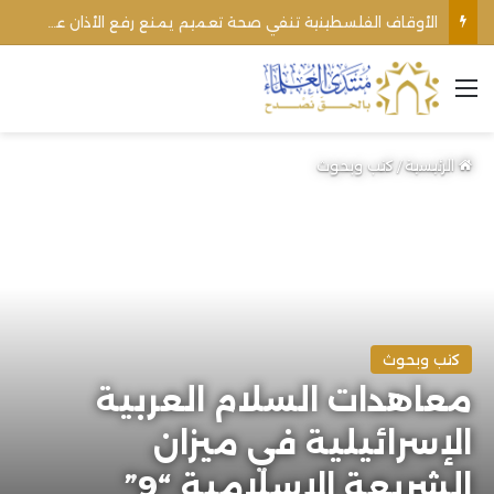
الأوقاف الفلسطينية تنفي صحة تعميم يمنع رفع الأذان عبر السماعات الخارجية للمساجد القريبة من المستوطنات
القائمة
الرئيسية
/
كتب وبحوث
كتب وبحوث
معاهدات السلام العربية
الإسرائيلية في ميزان
الشريعة الإسلامية “9”