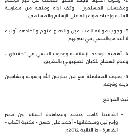
2- وجوب الجهاد لإجلاء العدو الغاصب عن ديار الإسلام
ومقدسات المسلمين ، وكفّ أذاه ومنعه من ممارسة
الفتنة وإحباط مؤامراته على الإسلام والمسلمين.
3- وجوب موالاة المسلمين والدفاع عنهم واتخاذهم أولياء
لا أعداء، والسعي في نصرتهم.
4- أهمية الوحدة الإسلامية ووجوب السعي في تحقيقها ،
وعدم السماح للكيان الصهيونيّ بالتفريق.
5- وجوب المفاصلة مع من يحاربون الله ورسوله ويشاقون
دينه وشرعه.
ثبت المراجع
اتفاقيتا كامب ديفيد ومعاهدة السلام بين مصر
وإسرائيل وملحقاتها – أحمد علي حسن – مكتبة الآداب –
القاهرة – ط الثانية 2012م