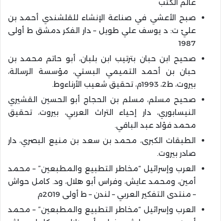
عالم الكتب
صبح الأعشي في صناعة الإنشاء للقلشندي أحمد بن
عليّ ت: د يوسف علي طويل – دار الفكر دمشق ط أولى
1987
صحيح ابن حبان بترتيب ابن بلبان، أبو حاتم محمد بن
حبان بن أحمد التميمي البستي، مؤسسة الرسالة،
بيروت، ط2، 1993م، تحقيق شعيب الأرناءوط.
صحيح مسلم، مسلم بن الحجاج أبو الحسين القشيري
النيسابوري، دار إحياء التراث العربي، بيروت، تحقيق
محمد فؤاد عبد الباقي.
الطبقات الكبرى، محمد بن سعد بن منيع البصري، دار
صادر بيروت.
العرب وإسرائيل “مخاطر التطبيع والمطبعين” – محمد
أمين، ومحمد عايش، وفراس أبو هلال، ود. كامل حواش
– منتدى التفكير العربي – لندن – ط أولى 2019م
العرب وإسرائيل “مخاطر التطبيع والمطبعين” – محمد