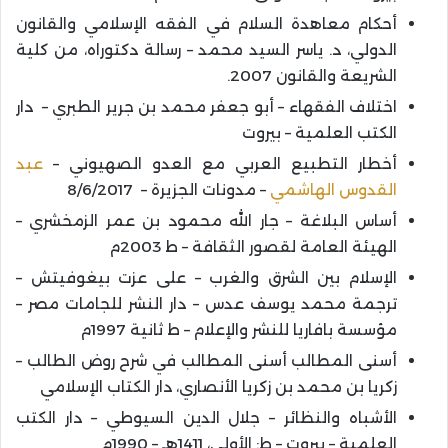
أحكام معاهدة السلام في الفقه الإسلامي والقانون
الدولي، د. ياسر السيد محمد – رسالة دكتوراه، من كلية
الشريعة والقانون 2007.
اختلاف الفقهاء – أبو جعفر محمد بن جرير الطبري – دار
الكتب العلمية – بيروت
أخطار التطبيع العربي مع العدو الصهيوني –
عبد
القدوس الهاشمي
– مدونات الجزيرة – 8/6/2017
أساس البلاغة – جار الله محمود بن عمر الزمخشري –
الهيئة العامة لقصور الثقافة – ط 2003م
الإسلام بين الشرق والغرب – على عزت بيغوفيتش –
ترجمة محمد يوسف عدس – دار النشر للجامات مصر –
مؤسسة بافاريا للنشر والإعلام – ط ثانية 1997م
أسنى المطالب أسنى المطالب في شرح روض الطالب –
زكريا بن محمد بن زكريا الأنصاري، دار الكتاب الإسلامي
الأشباه والنظائر – جلال الدين السيوطي – دار الكتب
العلمية – بيروت – ط: الأولى، 1411هـ – 1990م