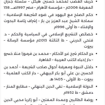
خريف الغضب لمحمد حسنين هيكل – سلسلة جدران
المعرفة 2006م – مؤسسة الأهرام – مصر 1997صـــ 158
حكم الصلح مع اليهود في ضوء الشريعة الإسلامية –
سماحة الشيخ عبد العزيز بن باز – إشراف رئاسة البحوث
والإفتاء – ط أولى 1996م
خصائص التشريع الإسلامي في السياسية والحكم – د.
فتحي الدريني – ط الثالثة 2013م مؤسسة الرسالة –
بيروت
درر الحكام شرح غرر الأحكام – محمد بن فرموزا منلا خسرو
– دار إحياء الكتب العربية – القاهرة.
دلائل النبوة ومعرفة أحوال صاحب الشريعة – أحمد بن
الحسين بن علي أبو بكر البيهقي – دار الكتب العلمية –
بيروت – ط: الأولى – 1405 هـ
الدولة الإسلامية – تقي الدين البنهاني – مطابع المنار –
دمشق – ط 1952م
روضة الطالبين وعمدة المفتين – أبو زكريا محيي الدين