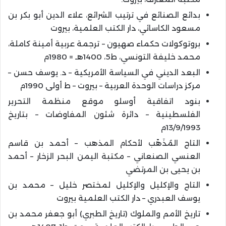
بدائع الصنائع في ترتيب الشرائع، علاء الدين أبو بكر بن
مسعود الكاسائي، دار الكتب العلمية، بيروت
بروتوكولات حكماء صهيون – ترجمة عربية أمينة كاملة،
محمد خليفة التونسي، ط5، 1400هـ = 1980م
البعد الديني في السياسة الأمريكية – د. يوسف حسن –
مركز دراسات الوحدة العربية – بيروت – ط أولى 1990م
بنود اتفاقية أوسلو موقع منظمة التحرير
الفلسطينية – دائرة شئون المفاوضات – بتاريخ
13/9/1993م
التاج المُذَهّب لأحكام المذهب – أحمد بن قاسم
العنسي الصنعاني – مكتبة اليمن البحر الزخار – أحمد
بن يحيى بن المرتضي
التاج والإكليل والإكليل لمختصر خليل – محمد بن
يوسف العبدري – دار الكتب العلمية بيروت
تاريخ الأمم والملوك (تاريخ الطبري) أبو جعفر محمد بن