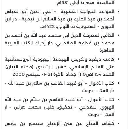
العالمية مصر ط أولى 1981م
القواعد النورانية الفقهية – تقي الدين أبو العباس
أحمد بن عبد الحليم بن عبد السلام ابن تيمية – دار ابن
الجوزي – السعودية ط: الأولى، 1422هـ
الكافي لمعرفة الدين ابي محمد عبد الله بن أحمد بن
محمد بن قدامة المقدسي، دار إحياء الكتب العربية
القاهرة
كامب ديفيد وتكريس الهيمنة اليهودية البروتستانتية
على العالم الإسلامي، حسن الرشيدي (مجلة البيان)،
العدد 154 (ص110)، جماد الآخرة 1421- سبتمبر 2000.
كتاب الأموال – أبو عُبيد القاسم بن سلاّم بن عبد الله –
دار الفكر. – بيروت.
كتاب الأموال – أبو عُبيد القاسم بن سلاّم بن عبد الله
الهروي البغدادي – تحقيق: خليل محمد هراس – ار
الفكر. – بيروت
كشاف القناع عن متن الإقناع، منصور بن يونس