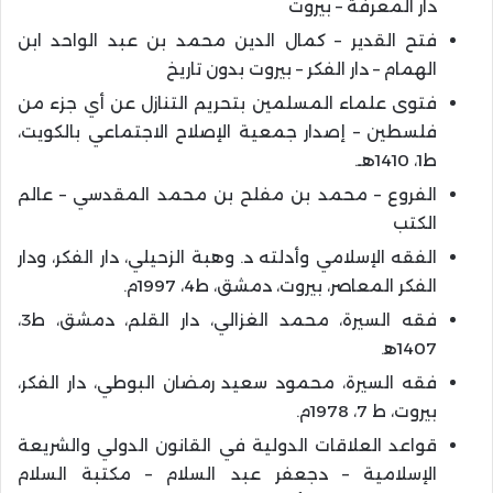
دار المعرفة – بيروت
فتح القدير – كمال الدين محمد بن عبد الواحد ابن
الهمام – دار الفكر – بيروت بدون تاريخ
فتوى علماء المسلمين بتحريم التنازل عن أي جزء من
فلسطين – إصدار جمعية الإصلاح الاجتماعي بالكويت،
ط1، 1410هـ.
الفروع – محمد بن مفلح بن محمد المقدسي – عالم
الكتب
الفقه الإسلامي وأدلته د. وهبة الزحيلي، دار الفكر، ودار
الفكر المعاصر، بيروت، دمشق، ط4، 1997م.
فقه السيرة، محمد الغزالي، دار القلم، دمشق، ط3،
1407ﻫ.
فقه السيرة، محمود سعيد رمضان البوطي، دار الفكر،
بيروت، ط 7، 1978م.
قواعد العلاقات الدولية في القانون الدولي والشريعة
الإسلامية – دجعفر عبد السلام – مكتبة السلام