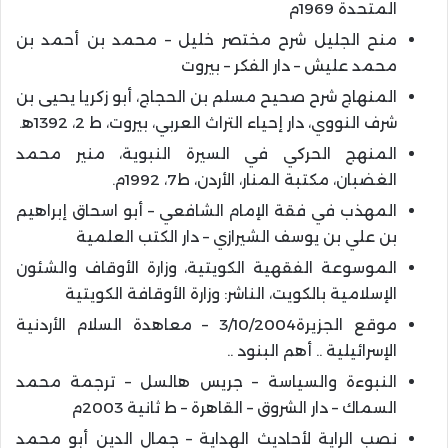
المتحدة 1969م
منح الجليل شرح مختصر خليل – محمد بن أحمد بن
محمد عليش – دار الفكر – بيروت
المنهاج شرح صحيح مسلم بن الحجاج، أبو زكريا يحيى بن
شرف النووي، دار إحياء التراث العربي، بيروت، ط 2، 1392ﻫ.
المنهج الحركي في السيرة النبوية، منير محمد
الغضبان، مكتبة المنار، الأردن، ط7، 1992م.
المهذب في فقة الإمام الشافعي – أبو اسحاق إبراهيم
بن علي بن يوسف الشيرازي – دار الكتب العلمية
الموسوعة الفقهية الكويتية، وزارة الأوقاف والشئون
الإسلامية بالكويت، الناشر: وزارة الأوقافة الكويتية
موقع الجزيرة3/10/2004 – معاهدة السلام الأردنية
الإسرائيلية .. أهم البنود ..
النبوءة والسياسة – جريس هالسل – ترجمة محمد
السماك – دار الشروق – القاهرة – ط ثانية 2003م
نصب الراية لأحاديث الهداية – جمال الدين أبو محمد