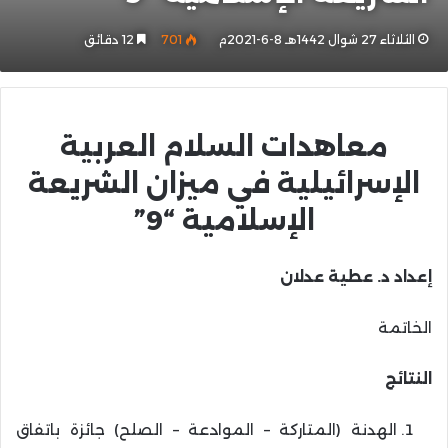
الثلاثاء 27 شوال 1442هـ 8-6-2021م
701
12 دقائق
معاهدات السلام العربية
الإسرائيلية في ميزان الشريعة
الإسلامية “9”
إعداد د. عطية عدلان
الخاتمة
النتائج
الهدنة (المتاركة – الموادعة – الصلح) جائزة باتفاق