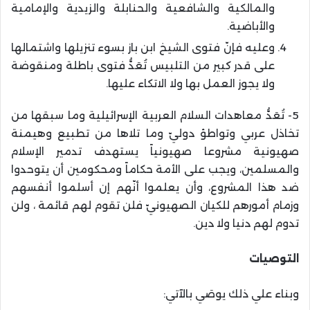
والمالكية والشافعية والحنابلة والزيدية والإمامية
والأباضية.
وعليه فإنّ فتوى الشيخ ابن باز بسوء تنزيلها واشتمالها
على قدر كبير من التلبيس تُعَدُّ فتوى باطلة ومنقوضة
ولا يجوز العمل بها ولا الاتكاء عليها.
5- تُعَدُّ معاهدات السلام العربية الإسرائيلية وما سبقها من
تخاذل عربي وتواطؤ دوليّ وما تلاها من تطبيع وهيمنة
صهيونية مشروعا صهيونياً يستهدف تدمير الإسلام
والمسلمين، ويجب على الأمة حكاماً ومحكومين أن يتوحدوا
ضد هذا المشروع، وأن يعلموا أنّهم إن أسلموا أنفسهم
وزمام أمورهم للكيان الصهيونيّ فلن تقوم لهم قائمة ، ولن
تدوم لهم دنيا ولا دين.
التوصيات
وبناء علي ذلك يوصَي بالآتي: