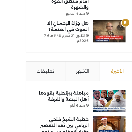
أمام منطق القوة
والشهرة
منذ 4 أسابيع
هل جزاءُ الإحسانِ إلا
الموت في العتمة؟
الأثنين 21 محرم 1448هـ 6-7-
2026م
الأخيرة
الأشهر
تعليقات
مباهلة بيزنطية يقودها
أهل البدعة والفرقة
منذ 6 أيام
خطبة الشيخ فتحي
الرباعي بين نقد التقصير
وقرار الإعفاء من منبره