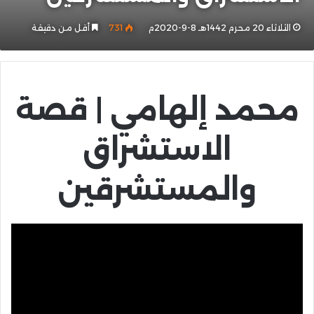
الثلاثاء 20 محرم 1442هـ 8-9-2020م
731
أقل من دقيقة
محمد إلهامي | قصة
الاستشراق
والمستشرقين