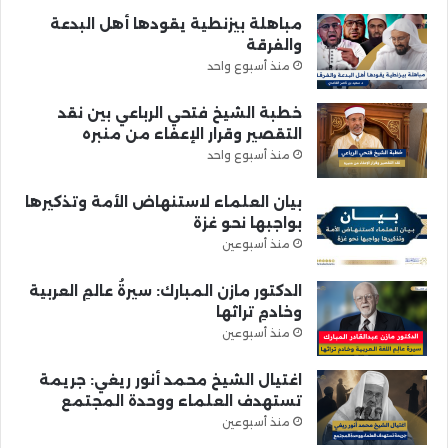
مباهلة بيزنطية يقودها أهل البدعة
والفرقة
منذ أسبوع واحد
خطبة الشيخ فتحي الرباعي بين نقد
التقصير وقرار الإعفاء من منبره
منذ أسبوع واحد
بيان العلماء لاستنهاض الأمة وتذكيرها
بواجبها نحو غزة
منذ أسبوعين
الدكتور مازن المبارك: سيرةُ عالمِ العربية
وخادمِ تراثها
منذ أسبوعين
اغتيال الشيخ محمد أنور ريغي: جريمة
تستهدف العلماء ووحدة المجتمع
منذ أسبوعين