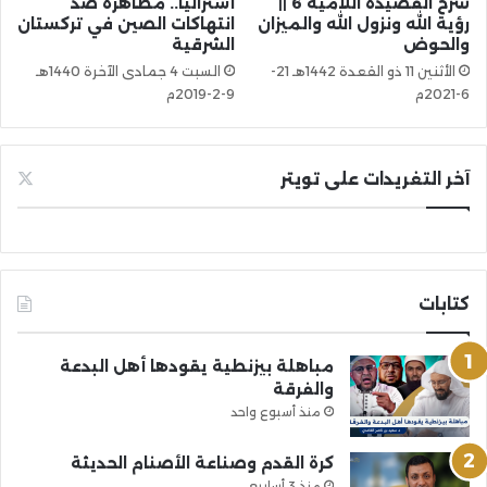
شرح القصيدة اللامية 6 ||
أستراليا.. مظاهرة ضد
رؤية الله ونزول الله والميزان
انتهاكات الصين في تركستان
والحوض
الشرقية
الأثنين 11 ذو القعدة 1442هـ 21-
السبت 4 جمادى الآخرة 1440هـ
6-2021م
9-2-2019م
آخر التغريدات على تويتر
كتابات
مباهلة بيزنطية يقودها أهل البدعة
والفرقة
منذ أسبوع واحد
كرة القدم وصناعة الأصنام الحديثة
منذ 3 أسابيع