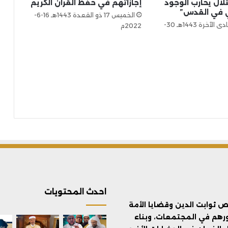
لال يحارب الوجود
إجازاتهم في حفظ القرآن الكريم
 في القدس”
الخميس 17 ذو القعدة 1443هـ 16-6-
الأحد 27 جمادى الآخرة 1443هـ 30-
2022م
احدث المحتويات
ثوابت الدين وقضايا الأمة
ورهم في المجتمعات، وبناء