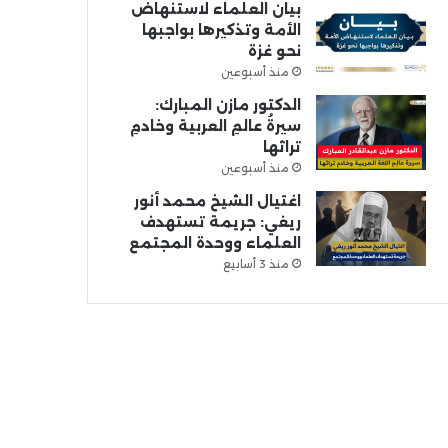
بيان العلماء لاستنهاض
الأمة وتذكيرها بواجبها
نحو غزة
منذ أسبوعين
الدكتور مازن المبارك:
سيرةُ عالمِ العربية وخادمِ
تراثها
منذ أسبوعين
اغتيال الشيخ محمد أنور
ريغي: جريمة تستهدف
العلماء ووحدة المجتمع
منذ 3 أسابيع