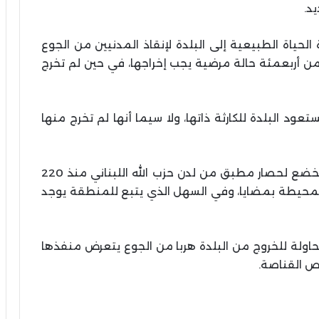
د.
الحياة الطبيعية إلى البلدة لإنقاذ المدنيين من الجوع
 من أربعمئة حالة مرضية يجب إخراجها، في حين لم تخرج
عود البلدة للكارثة ذاتها، ولا سيما أنها لم تخرج منها
وأشار المتحدث إلى أن مضايا والزبداني وبقين تخضع لحصار مطبق من لدن حزب الله اللبناني منذ 220
 المحيطة بمضايا، وفي السهل الذي يتبع للمنطقة يوجد
ولة للخروج من البلدة هربا من الجوع يتعرض منفذها
صاص القناصة.