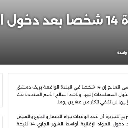
مجلس مضايا: وفاة 14 شخصا بع
واحدة
قال رئيس المجلس المحلي في بلدة مضايا موسى المالح إن 14 شخصا في البلدة الواقعة بريف دمشق
خول المساعدات إليها، وناشد المالح الأمم المتحدة فك
ليها لن تكفي لأكثر من عشرين يوما.
ح للجزيرة أن عدد الوفيات جراء الحصار والجوع والمرض
والألغام ناهز السبعين، وبلغ عدد الوفيات بعد دخول المواد الإغاثية أواسط الشهر الجاري 14 نتيجة