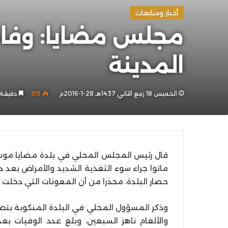
أخبار ومتابعات
المدينة
الخميس 18 ربيع الثاني 1437هـ 28-1-2016م
815
دقيقة 
ماتوا جراء سوء التغذية الشديد والأمراض بعد د
حصار البلدة، محذرا من أن المعونات التي دخلت إ
وذكر المسؤول المحلي في البلدة المنكوبة بتصري