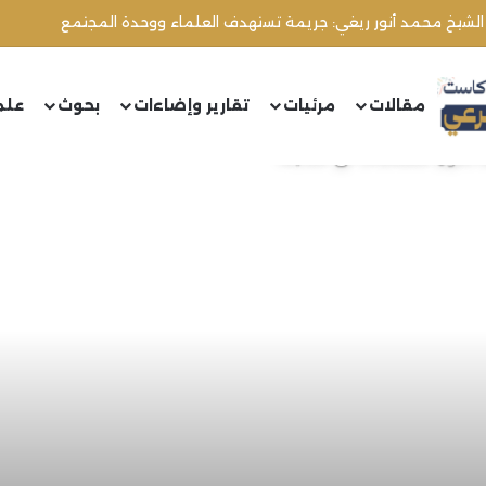
 الشيخ محمد أنور ريغي: جريمة تستهدف العلماء ووحدة المجتمع
مقالات
مرئيات
تقارير وإضاءات
بحوث
علم