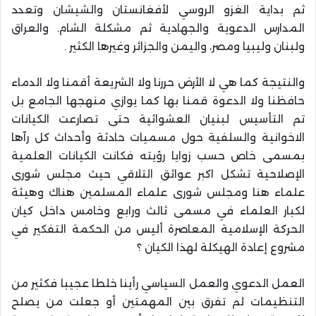
ثم بداية الغزو الروسي لأفغانستان والشيشان وتعدد
المدارس الدعوية والجهادية ثم مشكلة الشام. والعراق
ولبنان وليبيا ومصر، واليمن والجزائر وغيرها الكثير .
والنتيجة كما هي لا الأرض حررنا ولا الشريعة أقمنا ولا الدماء
حافظنا ولا الدعوة قمنا بها كما يوازي منهجها الجامع بل
تم التأسيس لبنيان العشوائية حتى تصارعت الكيانات
الاخوانية والسلفية حول مسميات حادثة وأحداث كل رآها
بمسمى خاص حسب زوايا رؤيته فكانت الكيانات العلمية
الإصلاحية تشكل اكبر عوائق التلاقي حيث مجلس شورى
علماء هنا ومجلس شورى علماء المسلمين هناك وهيئة
لكبار العلماء في مسمى ثالث ورابع وخامس داخل كيان
الحركة الإسلامية المعاصرة أليس من الحكمة التفكير في
مشروع إعادة الهيكلة لهذا الكيان ؟
العمل الدعوي والعمل السياسي رأينا خلطا عجيبا فكثير من
التنظيمات لم تفرق بين المهمتين أو جعلت من يصلح