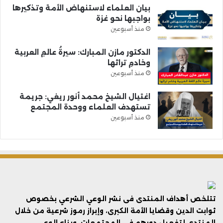
بيان العلماء لاستنهاض الأمة وتذكيرها
بواجبها نحو غزة
منذ أسبوعين
الدكتور مازن المبارك: سيرةُ عالمِ العربية
وخادمِ تراثها
منذ أسبوعين
اغتيال الشيخ محمد أنور ريغي: جريمة
تستهدف العلماء ووحدة المجتمع
منذ أسبوعين
تتلخص أهداف المنتدى فى نشر الوعي الشرعي بخصوص
ثوابت الدين وقضايا الأمة الكبرى، وإبراز رموز شرعية من خلال
المنتدى لتفعيل دورهم في المجتمعات، وبناء الوعي