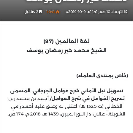
الأربعاء 10 صفر 1441هـ 9-10-2019م
1٬041
2 دقائق
لغة العالمين
(87)
الشيخ محمد خير رمضان يوسف
(خاص بمنتدى العلماء)
تسهيل نيل الأماني شرح عوامل الجرجاني، المسمى
تسريح الغوامل في شرح العوامل/
أحمد بن محمد زين
الفطاني (ت 1325 هـ)؛ اعتنى به وعلق عليه أحمد رامي
الشويلة.- عمّان: دار النور المبين، 1439 هـ، 2018 م، 174 ص.