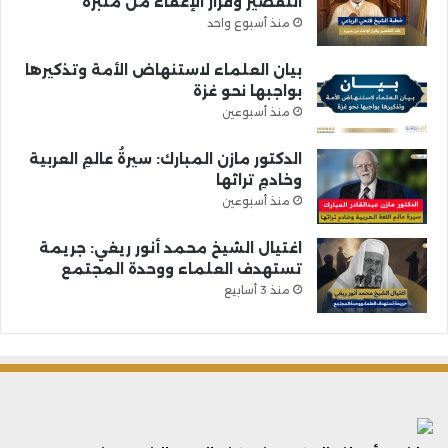
التقصير وقرار الإعفاء من منبره
منذ أسبوع واحد
بيان العلماء لاستنهاض الأمة وتذكيرها
بواجبها نحو غزة
منذ أسبوعين
الدكتور مازن المبارك: سيرةُ عالمِ العربية
وخادمِ تراثها
منذ أسبوعين
اغتيال الشيخ محمد أنور ريغي: جريمة
تستهدف العلماء ووحدة المجتمع
منذ 3 أسابيع