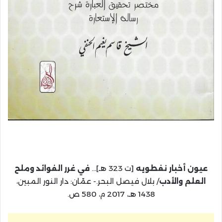
عيون أخبار نفطويه
[ت 323 هـ]…
في غرر الفوائد وملح
العلم والأدب
/ بلال فيصل البحر.- عمّان: دار النور المبين،
1438 هـ، 2017 م، 580 ص.