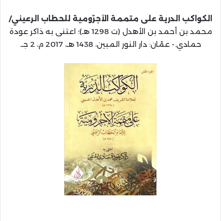
الكواكب الدرية على متممة الآجرّومية للحطاب الرعيني/
محمد بن أحمد بن الأهدل (ت 1298 هـ)؛ اعتنى به ذاكر عودة
حمادي.- عمّان: دار النور المبين، 1438 هـ، 2017 م، 2 جـ.