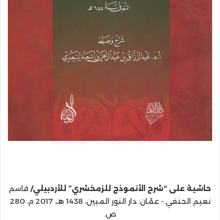
حاشية على “شرح الأنموذج للزمخشري” للأردبيلي/
قاسم
نعيم الحنفي.- عمّان: دار النور المبين، 1438 هـ، 2017 م، 280
ص.