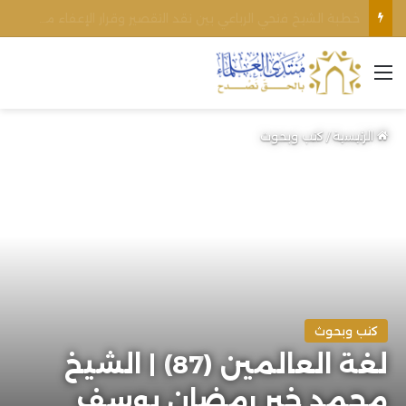
اغتيال الشيخ محمد أنور ريغي: جريمة تستهدف العلماء ووحدة المجتمع
القائمة
الرئيسية
/
كتب وبحوث
كتب وبحوث
لغة العالمين (87) | الشيخ
محمد خير رمضان يوسف