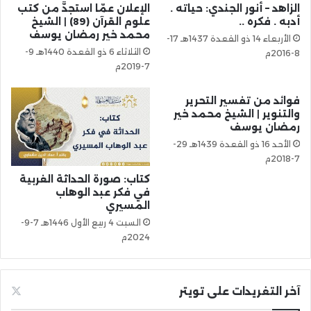
الزاهد – أنور الجندي: حياته .
الإعلان عمّا استجدَّ من كتب
أدبه . فكره ..
علوم القرآن (89) | الشيخ
محمد خير رمضان يوسف
الأربعاء 14 ذو القعدة 1437هـ 17-
الثلاثاء 6 ذو القعدة 1440هـ 9-
8-2016م
7-2019م
فوائد من تفسير التحرير
والتنوير | الشيخ محمد خير
رمضان يوسف
الأحد 16 ذو القعدة 1439هـ 29-
7-2018م
كتاب: صورة الحداثة الغربية
في فكر عبد الوهاب
المسيري
السبت 4 ربيع الأول 1446هـ 7-9-
2024م
آخر التغريدات على تويتر