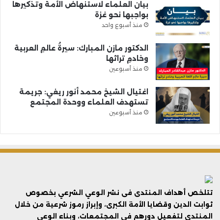
بيان العلماء لاستنهاض الأمة وتذكيرها
بواجبها نحو غزة
منذ أسبوع واحد
الدكتور مازن المبارك: سيرةُ عالمِ العربية
وخادمِ تراثها
منذ أسبوعين
اغتيال الشيخ محمد أنور ريغي: جريمة
تستهدف العلماء ووحدة المجتمع
منذ أسبوعين
تتلخص أهداف المنتدى فى نشر الوعي الشرعي بخصوص
ثوابت الدين وقضايا الأمة الكبرى، وإبراز رموز شرعية من خلال
المنتدى لتفعيل دورهم في المجتمعات، وبناء الوعي