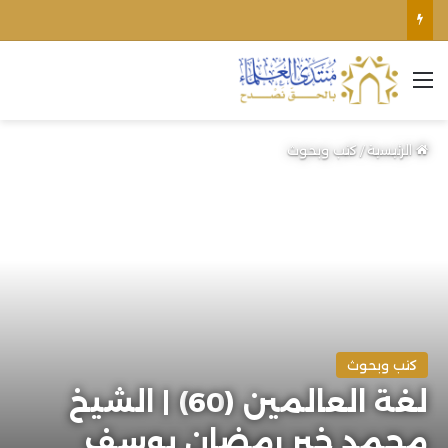
وفاة الشيخ سي الحاج محند الطيب
القائمة
الرئيسية
/
كتب وبحوث
كتب وبحوث
لغة العالمين (60) | الشيخ
محمد خير رمضان يوسف