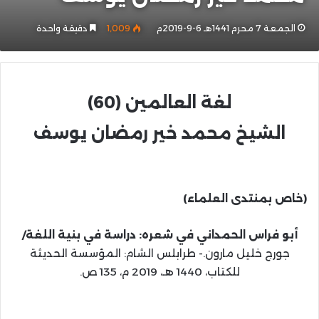
الجمعة 7 محرم 1441هـ 6-9-2019م
1٬009
دقيقة واحدة
لغة العالمين
(60)
الشيخ محمد خير رمضان يوسف
(خاص بمنتدى العلماء)
أبو فراس الحمداني في شعره: دراسة في بنية اللغة/
جورج خليل مارون.- طرابلس الشام: المؤسسة الحديثة
للكتاب، 1440 هـ، 2019 م، 135 ص.