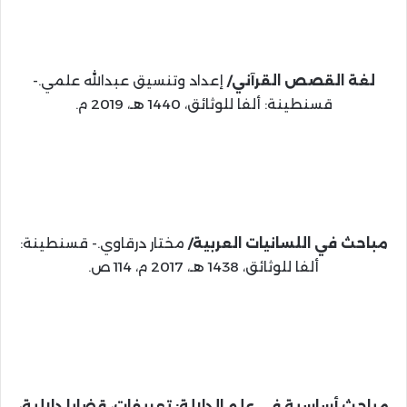
لغة القصص القرآني/
إعداد وتنسيق عبدالله علمي.-
قسنطينة: ألفا للوثائق، 1440 هـ، 2019 م.
مباحث في اللسانيات العربية/
مختار درقاوي.- قسنطينة:
ألفا للوثائق، 1438 هـ، 2017 م، 114 ص.
مباحث أساسية في علم الدلالة: تعريفات، قضايا دلالية،