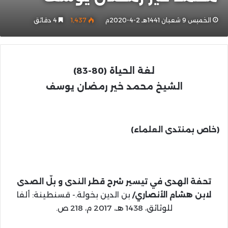
الخميس 9 شعبان 1441هـ 2-4-2020م
1٬437
4 دقائق
لغة الحياة
(80-83)
الشيخ محمد خير رمضان يوسف
(خاص بمنتدى العلماء)
تحفة الهدى في تيسير شرح قطر الندى و بلّ الصدى
لابن هشام الأنصاري/
بن الدين بخولة.- قسنطينة: ألفا
للوثائق، 1438 هـ، 2017 م، 218 ص.