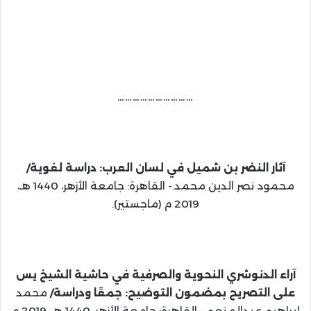
…………………………
آثار النضر بن شميل في لسان العرب: دراسة لغوية/
محمود نصر الدين محمد.- القاهرة: جامعة الأزهر، 1440 هـ،
2019 م (ماجستير).
آراء الدنوشري النحوية والصرفية في حاشية الشيخ يس
على التصريح بمضمون التوضيح: جمعًا ودراسة/
محمد
إبراهيم عبدالمنعم.- القاهرة: جامعة الأزهر، 1440 هـ، 2019 م