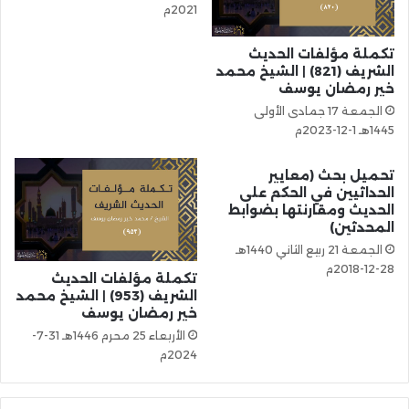
2021م
تكملة مؤلفات الحديث
الشريف (821) | الشيخ محمد
خير رمضان يوسف
الجمعة 17 جمادى الأولى
1445هـ 1-12-2023م
تحميل بحث (معايير
الحداثيين في الحكم على
الحديث ومقارنتها بضوابط
المحدثين)
الجمعة 21 ربيع الثاني 1440هـ
28-12-2018م
تكملة مؤلفات الحديث
الشريف (953) | الشيخ محمد
خير رمضان يوسف
الأربعاء 25 محرم 1446هـ 31-7-
2024م