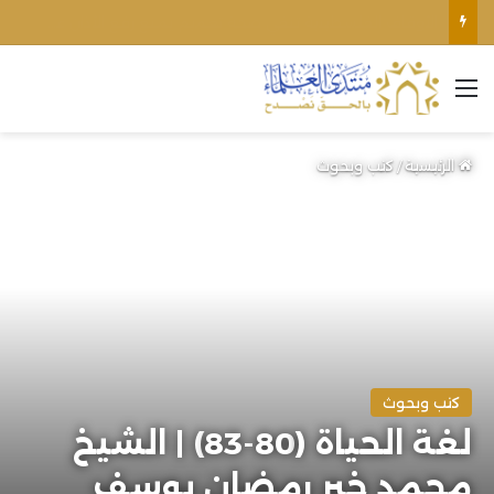
الأوقاف الفلسطينية تنفي صحة تعميم يمنع رفع الأذان عبر السماعات الخارجية للمساجد القريبة من المستوطنات
القائمة
الرئيسية
/
كتب وبحوث
كتب وبحوث
لغة الحياة (80-83) | الشيخ
محمد خير رمضان يوسف