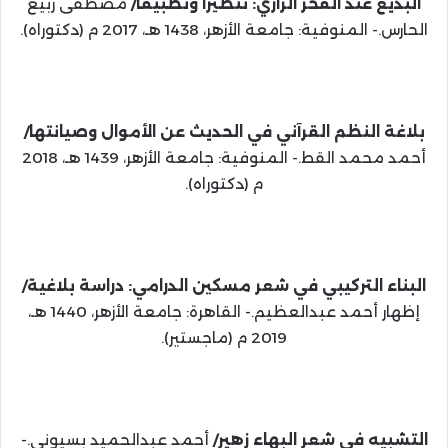
البديع عند الفخر الرازي: تنظيرًا وتطبيقًا/
مصطفى ربيع
الحارس.- المنوفية: جامعة الأزهر، 1438 هـ، 2017 م (دكتوراه).
بلاغة النظم القرآني في الحديث عن الأموال وصيانتها/
أحمد محمد القط.- المنوفية: جامعة الأزهر، 1439 هـ، 2018
م (دكتوراه).
البناء التركيبي في شعر مسكين الدرامي: دراسة بلاغية/
إظهار أحمد عبدالعظيم.- القاهرة: جامعة الأزهر، 1440 هـ،
2019 م (ماجستير).
التشبيه في شعر البهاء زهير/
أحمد عبدالحميد بسيوني.-