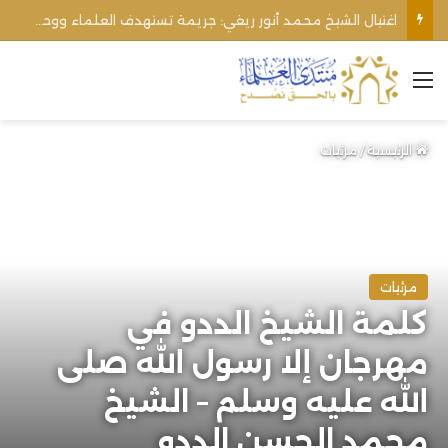
اغتيال الشيخ محمد أنور ريغي: جريمة تستهدف العلماء ووحدة المجتمع
القائمة
الرئيسية
/
مرئيات
مرئيات
كلمة الشيخ الددو في
مهرجان إلا رسول الله صلى
الله عليه وسلم – الشيخ
محمد الحسن الددو