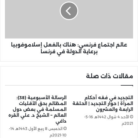
عالم اجتماع فرنسي: هناك بالفعل إسلاموفوبيا
برعاية الدولة في فرنسا
مقالات ذات صلة
التجديد في فقه أحكام
الرسالة الأسبوعية (38):
المرأة | حوار التجديد | الحلقة
المظالم بحق الأقليات
الرابعة والعشرون
المسلمة في بعض دول
العالم – الشيخ د. علي القره
الأحد 4 شوال 1442هـ 16-5-
داغي
2021م
الخميس 8 ربيع الأول 1443هـ 14-
10-2021م