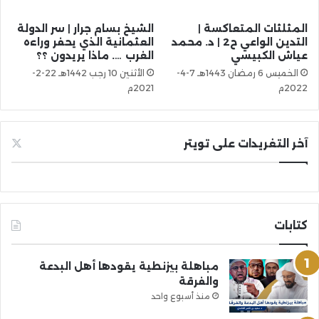
المثلثات المتعاكسة |
الشيخ بسام جرار | سر الدولة
التدين الواعي ح2 | د. محمد
العثمانية الذي يحفر وراءه
عياش الكبيسي
الغرب …. ماذا يريدون ؟؟
الخميس 6 رمضان 1443هـ 7-4-
الأثنين 10 رجب 1442هـ 22-2-
2022م
2021م
آخر التغريدات على تويتر
كتابات
مباهلة بيزنطية يقودها أهل البدعة
والفرقة
منذ أسبوع واحد