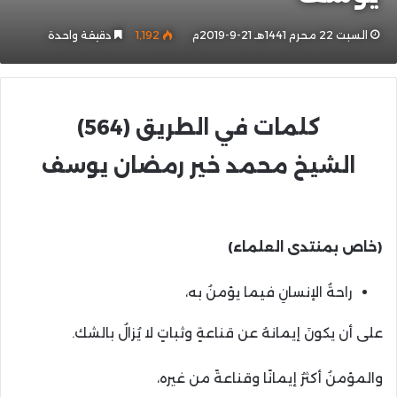
السبت 22 محرم 1441هـ 21-9-2019م
1٬192
دقيقة واحدة
كلمات في الطريق (564)
الشيخ محمد خير رمضان يوسف
(خاص بمنتدى العلماء)
راحةُ الإنسانِ فيما يؤمنُ به،
على أن يكونَ إيمانهُ عن قناعةٍ وثباتٍ لا يُزالُ بالشك.
والمؤمنُ أكثرُ إيمانًا وقناعةً من غيره،