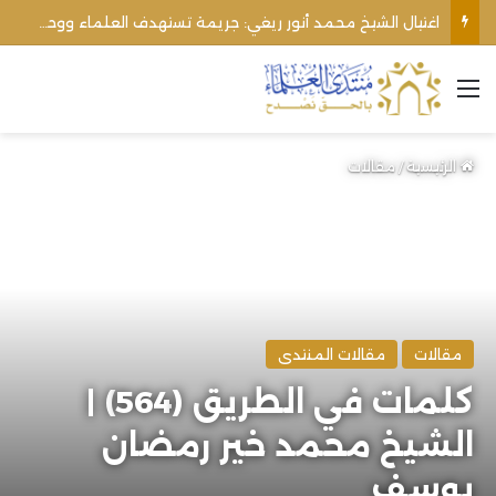
اغتيال الشيخ محمد أنور ريغي: جريمة تستهدف العلماء ووحدة المجتمع
القائمة
الرئيسية
/
مقالات
مقالات
مقالات المنتدى
كلمات في الطريق (564) |
الشيخ محمد خير رمضان
يوسف