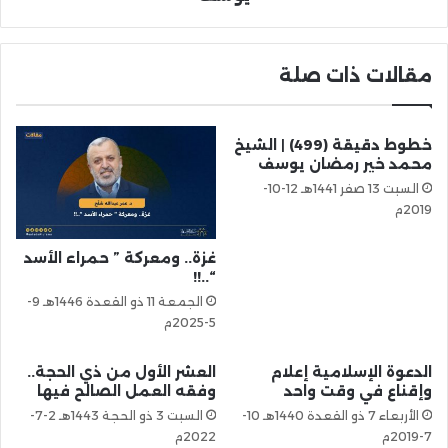
مقالات ذات صلة
خطوط دقيقة (499) | الشيخ
محمد خير رمضان يوسف
السبت 13 صفر 1441هـ 12-10-
2019م
غزة.. ومعركة ” حمراء الأسد
“..!!
الجمعة 11 ذو القعدة 1446هـ 9-
5-2025م
الدعوة الإسلامية إعلام
العشر الأول من ذي الحجة..
وإقناع في وقت واحد
وفقه العمل الصالح فيها
الأربعاء 7 ذو القعدة 1440هـ 10-
السبت 3 ذو الحجة 1443هـ 2-7-
7-2019م
2022م