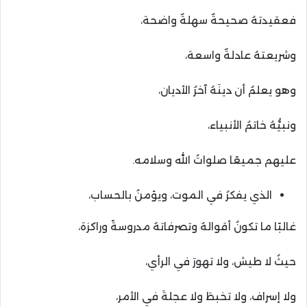
فعقيدتهُ صحيحةٌ سهلةٌ واضحة،
وشريعتهُ عادلةٌ واسعة،
وهو يعلمُ أن دينَهُ آخرُ الأديان،
ونبيُّهُ خاتمُ الأنبياء،
عليهم جميعًا صلواتُ الله وسلامه.
الذي يفكرُ في الموت، ويؤمنُ بالحساب،
غالبًا ما تكونُ أقوالهُ وتصرفاتهُ مدروسةً وراكزة،
حيثُ لا طيش، ولا تهورَ في الرأي،
ولا إسراف، ولا تخبطَ ولا عجلةَ في الأمر،