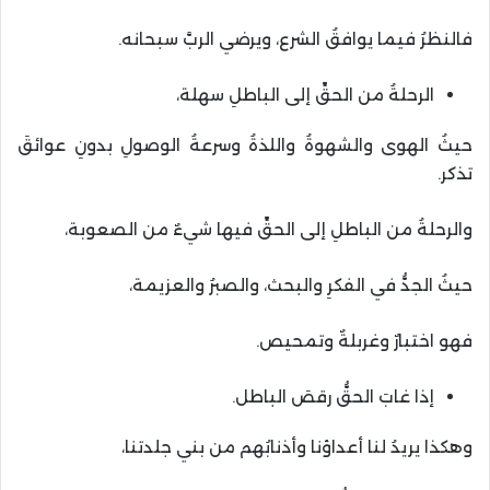
فالنظرُ فيما يوافقُ الشرع، ويرضي الربَّ سبحانه.
الرحلةُ من الحقِّ إلى الباطلِ سهلة،
حيثُ الهوى والشهوةُ واللذةُ وسرعةُ الوصولِ بدونِ عوائقَ
تذكر.
والرحلةُ من الباطلِ إلى الحقِّ فيها شيءٌ من الصعوبة،
حيثُ الجدُّ في الفكرِ والبحث، والصبرُ والعزيمة،
فهو اختبارٌ وغربلةٌ وتمحيص.
إذا غابَ الحقُّ رقصَ الباطل.
وهكذا يريدُ لنا أعداؤنا وأذنابُهم من بني جلدتنا،