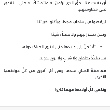
أن يغيبَ عنا الحقُّ الذي نؤمنُ به ونتمسَّكُ به حتى لا نقوَى
على مقاومتهم،
ليرقصوا في ساحاتِ مجدنا ويأكلوا خيراتنا،
ونحن ننظرُ إليهم ولا نفعلُ شيئًا!
الأمُّ تحنُّ إلى وليدها حتى لا ترى الحياةَ بدونه،
فلا تتلذَّذُ بطعامٍ ولا شرابٍ ولا نومٍ بدونه.
فعاطفةُ الحنانِ عندها وهي أمّ، أقوى من كلِّ عواطفها
الأخرى،
وتكفي كلَّ أولادها مهما كثروا.