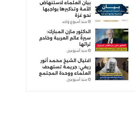
بيان العلماء لاستنهاض
الأمة وتذكيرها بواجبها
نحو غزة
منذ أسبوع واحد
الدكتور مازن المبارك:
سيرةُ عالمِ العربية وخادمِ
تراثها
منذ أسبوعين
اغتيال الشيخ محمد أنور
ريغي: جريمة تستهدف
العلماء ووحدة المجتمع
منذ أسبوعين