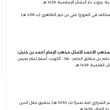
ت: دار البشائر الإسلامية، 1439 هـ.
خالف في الفروع/ علي بن حزم الظاهري (ت 456 هـ).
لمذهب الأحمد الأمثل مذهب الإمام أحمد بن حنبل
/
منصور بن يونس البهوتي (ت 1051 هـ)؛ تحقيق جاسر بن مطلق الجاسر.- ط3.- الكويت: أسفار لنشر نفيس
لعلمية، 1439 هـ.
/ صدر الدين محمد بن إبراهيم الشيرازي (ملا صدرا) (ت 1050 هـ)؛ تحقيق جلال الدين
لوراق، 1439 هـ.