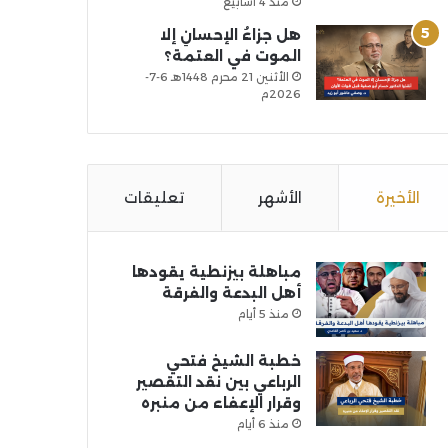
منذ 4 أسابيع
هل جزاءُ الإحسانِ إلا
الموت في العتمة؟
الأثنين 21 محرم 1448هـ 6-7-
2026م
الأخيرة
الأشهر
تعليقات
مباهلة بيزنطية يقودها
أهل البدعة والفرقة
منذ 5 أيام
خطبة الشيخ فتحي
الرباعي بين نقد التقصير
وقرار الإعفاء من منبره
منذ 6 أيام