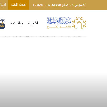
الخميس 23 صفر 1448هـ 6-8-2026م
أحدث الأخبار
أخبار
بيانات
الرئيسية
/
إصدارات دينية وشرعية
/
كتب ورسائل تراثية جديدة (94) | الشيخ محمد خير رمضان يوس