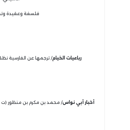
فلسفة وعقيدة وتص
رباعيات الخيام
/ ترجمها عن الفارسية نظمًا ون
أخبار أبي نواس
/ محمد بن مكرم بن منظور (ت 711 هـ)؛ تحقيق شكري محمود أحمد.- دار الوراق، 1439 هـ.