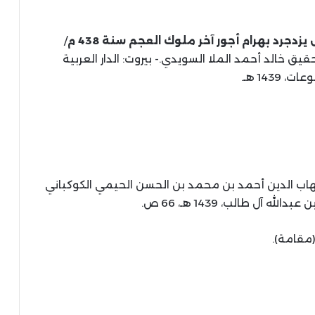
دجرد بهرام أجور آخر ملوك العجم سنة 438 م
/
ن قريب الأصمعي (ت 216 هـ)؛ تحقيق خالد أحمد الملا السويدي.- بيروت: الدار العربية
 1439 هـ.
اب الدين أحمد بن محمد بن الحسن الحيمي الكوكباني
مقامة).