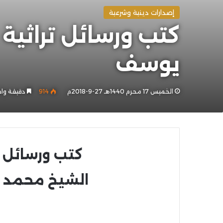
إصدارات دينية وشرعية
يوسف
الخميس 17 محرم 1440هـ 27-9-2018م
914
دقيقة وا
كتب ورسائل ترا
الشيخ محمد 