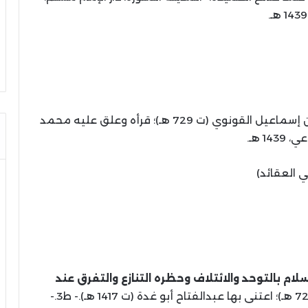
1439 هـ.
/ علاء الدين علي بن إسماعيل القونوي (ت 729 هـ)؛ قرأه وعلق عليه محمد
1439 هـ.
ي العقائد)
لام بالتوحد والائتلاف وحظره التنازع والتفرق عند
/ أحمد بن عبدالحليم بن تيمية (ت 728 هـ)؛ اعتنى بها عبدالفتاح أبو غدة (ت 1417 هـ).- ط3.-