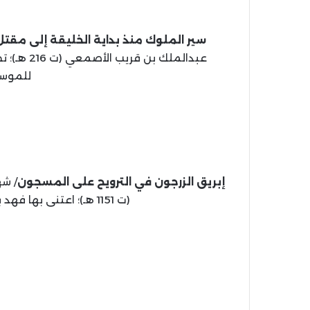
سير الملوك منذ بداية الخليقة إلى مقتل يز
عبدالملك ب
للموسوعات،
إبريق الزرجون في الترويح على المسجون
/ شه
(ت 1151 هـ)؛ اعتنى بها فهد بن عبدالله آل طالب، 1439 هـ، 66 ص.
(