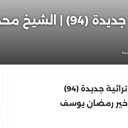
كتب ورسائل تراثية جديدة (
حدة
ثية جديدة (94)
خير رمضان يوسف