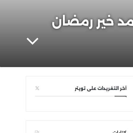
94) | الشيخ محمد خير رمضان
آخر التغريدات على تويتر
كتابات