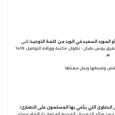
و المورد السعيد في الورد من كلمة التوحيد
/ لأبي
المحاسن يوسف بن عبدالله الريفي الورياغلي؛ تحقيق يونس بقيان.- تطوان: مكتبة ووراقة التواصل، 1439
هـ.
لاص وضبطها وبيان معناها.
لدعاوى التي يدَّعي بها المسلمون على النصارى
/
ـ)؛ دراسة وتحقيق حمد صالح الحميدة.- المدينة المنورة: دار الإمام مسلم،