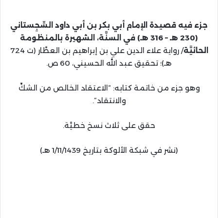
جزء فيه قصيدة الإمام أبي بكر بن أبي داود السِّجِستاني
(230 هـ – 316 هـ) في السنَّة، الشهيرة بالمنظومة
الحائيَّة
/ رواية علاء الدين علي بن إبراهيم بن العطَّار (ت 724
هـ)؛ تحقيق عبد الله الحسيني، 60 ص.
وهو جزء من خاتمة كتابه: “الاعتقاد الخالص من الشكِّ
والانتقاد”.
حقق على ثلاث نسخ خطيَّة.
(نشر في شبكة الألوكة بتاريخ 1/11/1439 هـ)