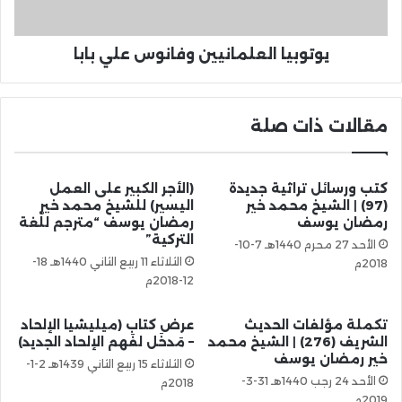
يوتوبيا العلمانيين وفانوس علي بابا
مقالات ذات صلة
كتب ورسائل تراثية جديدة
(الأجر الكبير على العمل
(97) | الشيخ محمد خير
اليسير) للشيخ محمد خير
رمضان يوسف
رمضان يوسف “مترجم للّغة
التركية”
الأحد 27 محرم 1440هـ 7-10-
الثلاثاء 11 ربيع الثاني 1440هـ 18-
2018م
12-2018م
تكملة مؤلفات الحديث
عرض كتاب (ميليشيا الإلحاد
الشريف (276) | الشيخ محمد
– مَدخَل لفَهم الإلحاد الجديد)
خير رمضان يوسف
الثلاثاء 15 ربيع الثاني 1439هـ 2-1-
الأحد 24 رجب 1440هـ 31-3-
2018م
2019م