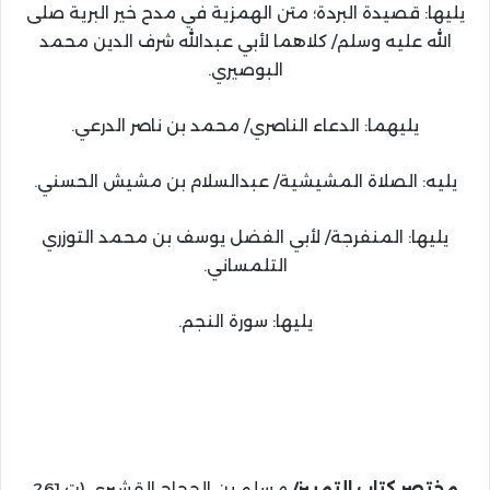
يليها: قصيدة البردة؛ متن الهمزية في مدح خير البرية صلى
الله عليه وسلم/ كلاهما لأبي عبدالله شرف الدين محمد
البوصيري.
يليهما: الدعاء الناصري/ محمد بن ناصر الدرعي.
يليه: الصلاة المشيشية/ عبدالسلام بن مشيش الحسني.
يليها: المنفرجة/ لأبي الفضل يوسف بن محمد التوزري
التلمساني.
يليها: سورة النجم.
مختصر كتاب التمييز/
مسلم بن الحجاج القشيري (ت 261