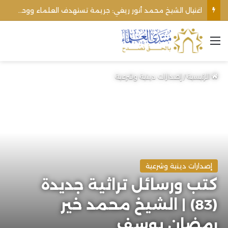
اغتيال الشيخ محمد أنور ريغي: جريمة تستهدف العلماء ووحدة المجتمع
القائمة
الرئيسية
/
إصدارات دينية وشرعية
إصدارات دينية وشرعية
كتب ورسائل تراثية جديدة
(83) | الشيخ محمد خير
رمضان يوسف