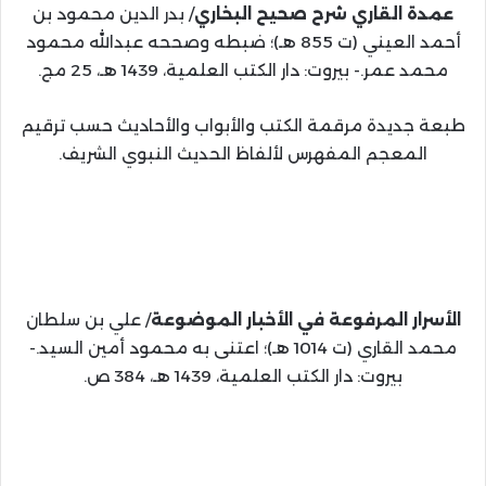
عمدة القاري شرح صحيح البخاري
/ بدر الدين محمود بن
أحمد العيني (ت 855 هـ)؛ ضبطه وصححه عبدالله محمود
محمد عمر.- بيروت: دار الكتب العلمية، 1439 هـ، 25 مج.
طبعة جديدة مرقمة الكتب والأبواب والأحاديث حسب ترقيم
المعجم المفهرس لألفاظ الحديث النبوي الشريف.
الأسرار المرفوعة في الأخبار الموضوعة
/ علي بن سلطان
محمد القاري (ت 1014 هـ)؛ اعتنى به محمود أمين السيد.-
بيروت: دار الكتب العلمية، 1439 هـ، 384 ص.