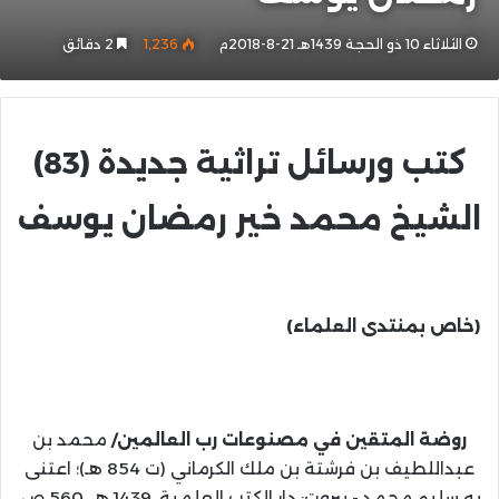
الثلاثاء 10 ذو الحجة 1439هـ 21-8-2018م
1٬236
2 دقائق
كتب ورسائل تراثية جديدة (83)
الشيخ محمد خير رمضان يوسف
(خاص بمنتدى العلماء)
روضة المتقين في مصنوعات رب العالمين/
محمد بن
عبداللطيف بن فرشتة بن ملك الكرماني (ت 854 هـ)؛ اعتنى
به سليم محمد.- بيروت: دار الكتب العلمية، 1439 هـ، 560 ص.