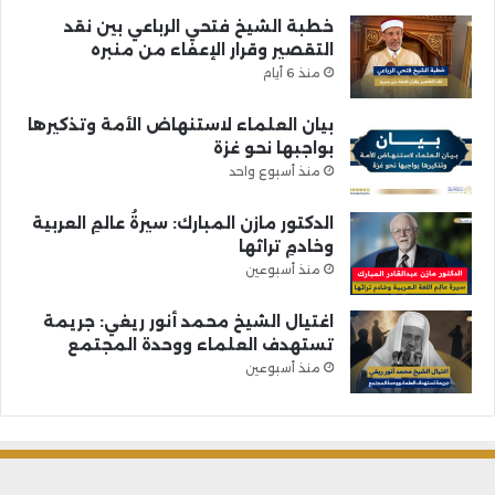
خطبة الشيخ فتحي الرباعي بين نقد
التقصير وقرار الإعفاء من منبره
منذ 6 أيام
بيان العلماء لاستنهاض الأمة وتذكيرها
بواجبها نحو غزة
منذ أسبوع واحد
الدكتور مازن المبارك: سيرةُ عالمِ العربية
وخادمِ تراثها
منذ أسبوعين
اغتيال الشيخ محمد أنور ريغي: جريمة
تستهدف العلماء ووحدة المجتمع
منذ أسبوعين