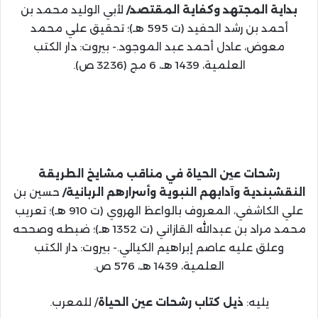
بداية المجتهد وكفاية المقتصد/
لأبي الوليد محمد بن
أحمد بن رشد الحفيد (ت 595 هـ)؛ تحقيق علي محمد
معوض، عادل أحمد عبد الموجود.- بيروت: دار الكتب
العلمية، 1439 هـ، 6 مج (3236 ص).
رشحات عين الحياة في مناقب مشايخ الطريقة
النقشبندية وآدابهم النبوية وأسرارهم الربانية/
حسين بن
علي الكاشفي، المعروف بالواعظ الهروي (ت 910 هـ)؛ تعريب
محمد مراد بن عبدالله القازاني (ت 1352 هـ)؛ ضبطه وصححه
وعلق عليه عاصم إبراهيم الكيالي.- بيروت: دار الكتب
العلمية، 1439 هـ، 576 ص.
يليه:
ذيل كتاب رشحات عين الحياة
/ للمعرب.