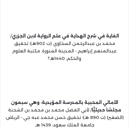
الغاية في شرح الهداية في علم الرواية لابن الجزري
/
محمد بن عبدالرحمن السخاوي (ت 902هـ)؛ تحقيق
عبدالمنعم إبراهيم.- المدينة المنورة: مكتبة العلوم
والحكم، 1440هـ؟
الأمالي المحبية بالمدرسة المؤيدية: وهي سبعون
مجلسًا حديثيًّا
/ لأبي الفضل محمد بن محمد بن الشحنة
(الصغير) (ت 890 هـ)؛ تحقيق حسن محمد عبه جي.- الرياض:
جامعة الملك سعود، 1439 هـ.