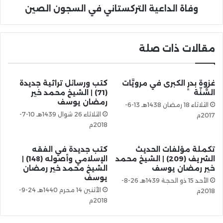
وفاة الداعية التركستاني في السجون الصين
مقالات ذات صلة
غزوة بدرٍ الكبرى في مرويَّات
كتب ورسائل تراثية جديدة
السُّنّة
(71) | الشيخ محمد خير
رمضان يوسف
الثلاثاء 18 رمضان 1438هـ 13-6-
الثلاثاء 26 شوال 1439هـ 10-7-
2017م
2018م
تكملة مؤلفات الحديث
كتب جديدة في الفقه
الشريف (209) | الشيخ محمد
الإسلامي وأصوله (148) |
خير رمضان يوسف
الشيخ محمد خير رمضان
يوسف
الأحد 15 ذو الحجة 1439هـ 26-8-
الأثنين 14 محرم 1440هـ 24-9-
2018م
2018م