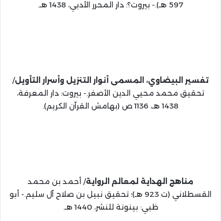
597 هـ).- بيروت؟: دار المحرر الأدبي، 1438 هـ.
تفسير البيضاوي، المسمى أنوار التنزيل وأسرار التأويل
/
تحقيق محمد محيي الدين الأصفر.- بيروت: دار المعرفة،
1438 هـ، 1136 ص (بهامش القرآن الكريم).
مناهج الهداية لمعالم الرواية
/ أحمد بن محمد
القسطلاني (ت 923 هـ)؛ تحقيق نبيل بن صلاح آل سليم.- أبو
ظبي: بينونة للنشر، 1440 هـ.