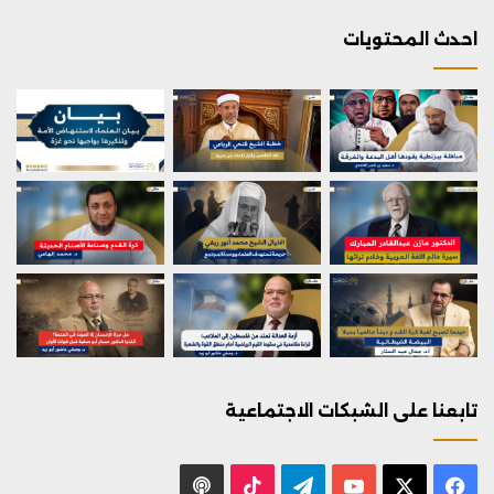
احدث المحتويات
تابعنا على الشبكات الاجتماعية
X
فيسبوك
يوتيوب
تيلقرام
‫TikTok
بودكاست