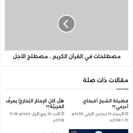
مصطلحات في القرآن الكريم .. مصطلح الأجل
مقالات ذات صلة
فضيلة الشيخ أفيخاي
هَلْ كانَ الإِمَامُ البُخاريُّ يعرِفُ
أدرعي؟!
العَرَبيَّةَ؟!
الأربعاء 14 جمادى الأولى 1439هـ
الأحد 10 ربيع الأول 1440هـ 18-11-
31-1-2018م
2018م