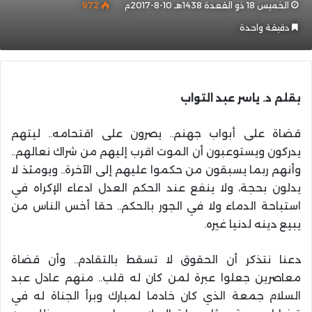
الخميس 18 ذو القعدة 1438هـ 10-8-2017م
972
دقيقة واحدة
بقلم د. ياسر عبد التواب
قضاة على أبواب جهنم.. يصرون على اقتحامه.. ليتهم
يدركون ويستوعبون أن الموت اقرب إليهم من شراك نعالهم..
وأنهم ربما يسبقون من حكموا عليهم إلى الآخرة.. ويومئذ لا
يدلون بحجة، ولا ينفع عند الحكم العدل ادعاء الإكراه في
استباحة الدماء ولا في الجور بالحكم.. حقا أخس الناس من
يبيع دينه لدنيا غيره.
دعنا نتذكر أن الحقوق لا تسقط بالتقادم.. وأن قضاة
معاصرين جعلوا عبرة لمن كان له قلب.. منهم عادل عبد
السلام جمعة الذي كان خادما لمبارك وبرأ الجناة له في