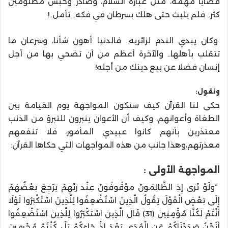
قضايا مهمة، مثل عبارة السلام، وصادر وحبس مظلومين
كثر.. فلم يلبث حتى هلك بسرطان في فكه.. تأمل..!
وكان يبدي الندم لزائريه.. فالدنيا أهون شأنا، وسرعان ما
تتقلب بأهلها.. والآخرة أعظم من أن تضحي بها من أجل
إنسان فضلا عن بيع دينك من أجله!
ونقول:
حكى لنا القرآن كيف ستكون المواجهة يوم القيامة بين
الطغاة وأعوانهم، وكيف أن الأعوان ينبرون للتبرؤ من الذنب
معتذرين بأنهم كانوا عبيدي المأمور، فلا تنفعهم
معذرتهم،وهذا جانب من هذه المواجهات التي حكاها القرآن:
المواجهة الأولى :
“وَلَوْ تَرَى إِذِ الظَّالِمُونَ مَوْقُوفُونَ عِنْدَ رَبِّهِمْ يَرْجِعُ بَعْضُهُمْ
إِلَى بَعْضٍ الْقَوْلَ يَقُولُ الَّذِينَ اسْتُضْعِفُوا لِلَّذِينَ اسْتَكْبَرُوا لَوْلَا
أَنْتُمْ لَكُنَّا مُؤْمِنِينَ (31) قَالَ الَّذِينَ اسْتَكْبَرُوا لِلَّذِينَ اسْتُضْعِفُوا
أَنَحْنُ صَدَدْنَاكُمْ عَنِ الْهُدَى بَعْدَ إِذْ جَاءَكُمْ بَلْ كُنْتُمْ مُجْرِمِينَ