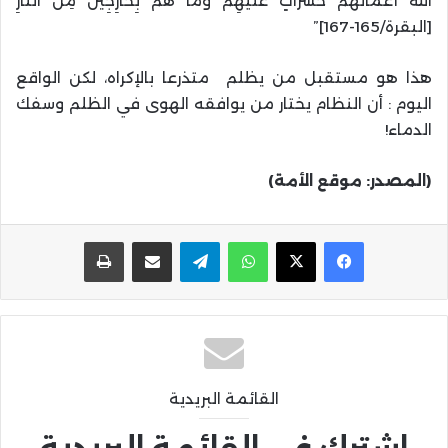
اللَّهُ أَعْمَالَهُمْ حَسَرَاتٍ عَلَيْهِمْ وَمَا هُمْ بِخَارِجِينَ مِنَ النَّارِ
[البقرة/165-167]”
هذا هو مستقبل من يظلم متذرعا بالإكراه، لكن الواقع
اليوم : أن النظام يختار من يوافقه الهوى في الظلم وسفك
الدماء!
(المصدر: موقع الأمة)
واتساب
تيلقرام
مشاركة عبر البريد
طباعة
القائمة البريدية
اشترك في القائمة البريدية