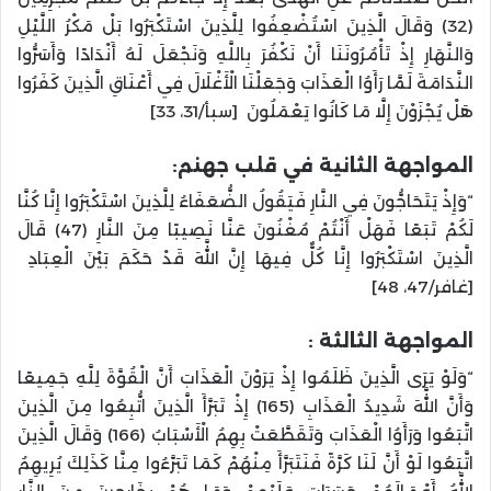
(32) وَقَالَ الَّذِينَ اسْتُضْعِفُوا لِلَّذِينَ اسْتَكْبَرُوا بَلْ مَكْرُ اللَّيْلِ
وَالنَّهَارِ إِذْ تَأْمُرُونَنَا أَنْ نَكْفُرَ بِاللَّهِ وَنَجْعَلَ لَهُ أَنْدَادًا وَأَسَرُّوا
النَّدَامَةَ لَمَّا رَأَوُا الْعَذَابَ وَجَعَلْنَا الْأَغْلَالَ فِي أَعْنَاقِ الَّذِينَ كَفَرُوا
هَلْ يُجْزَوْنَ إِلَّا مَا كَانُوا يَعْمَلُونَ [سبأ/31، 33]
المواجهة الثانية في قلب جهنم:
“وَإِذْ يَتَحَاجُّونَ فِي النَّارِ فَيَقُولُ الضُّعَفَاءُ لِلَّذِينَ اسْتَكْبَرُوا إِنَّا كُنَّا
لَكُمْ تَبَعًا فَهَلْ أَنْتُمْ مُغْنُونَ عَنَّا نَصِيبًا مِنَ النَّارِ (47) قَالَ
الَّذِينَ اسْتَكْبَرُوا إِنَّا كُلٌّ فِيهَا إِنَّ اللَّهَ قَدْ حَكَمَ بَيْنَ الْعِبَادِ
[غافر/47، 48]
المواجهة الثالثة :
“وَلَوْ يَرَى الَّذِينَ ظَلَمُوا إِذْ يَرَوْنَ الْعَذَابَ أَنَّ الْقُوَّةَ لِلَّهِ جَمِيعًا
وَأَنَّ اللَّهَ شَدِيدُ الْعَذَابِ (165) إِذْ تَبَرَّأَ الَّذِينَ اتُّبِعُوا مِنَ الَّذِينَ
اتَّبَعُوا وَرَأَوُا الْعَذَابَ وَتَقَطَّعَتْ بِهِمُ الْأَسْبَابُ (166) وَقَالَ الَّذِينَ
اتَّبَعُوا لَوْ أَنَّ لَنَا كَرَّةً فَنَتَبَرَّأَ مِنْهُمْ كَمَا تَبَرَّءُوا مِنَّا كَذَلِكَ يُرِيهِمُ