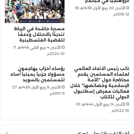
الروهنجيا في ميانمار
الأثنين 20 ربيع الأول 1438هـ 19-
12-2016م
مسيرة حاشدة في الرباط
تنديدًا بالاحتلال ودعمًا
للقضية الفلسطينية
الأثنين 4 ربيع الثاني 1446هـ 7-
10-2024م
نائب رئيس الاتحاد العالمي
رؤساء أحزاب يهاجمون
لعلماء المسلمين يقدم
مسؤولا حزبيا يمينيا أساء
محاضرة حول “الأمة
للمسلمين بالسويد
الإسلامية وخصائصها” خلال
الأثنين 9 ربيع الأول 1439هـ 27-
فعاليات معرض إسطنبول
11-2017م
الدولي للكتاب
الأثنين 14 ربيع الأول 1444هـ 10-
10-2022م
آخر التغريدات على تويتر