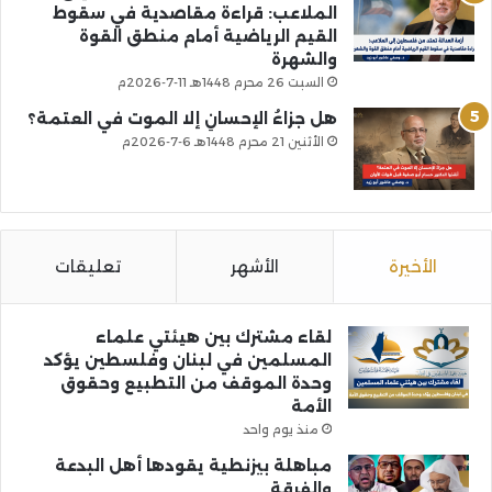
الملاعب: قراءة مقاصدية في سقوط
القيم الرياضية أمام منطق القوة
والشهرة
السبت 26 محرم 1448هـ 11-7-2026م
هل جزاءُ الإحسانِ إلا الموت في العتمة؟
الأثنين 21 محرم 1448هـ 6-7-2026م
الأخيرة
الأشهر
تعليقات
لقاء مشترك بين هيئتي علماء
المسلمين في لبنان وفلسطين يؤكد
وحدة الموقف من التطبيع وحقوق
الأمة
منذ يوم واحد
مباهلة بيزنطية يقودها أهل البدعة
والفرقة