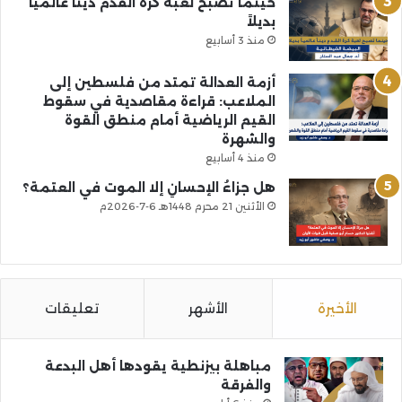
حينما تصبح لعبة كرة القدم ديناً عالمياً
بديلاً
منذ 3 أسابيع
أزمة العدالة تمتد من فلسطين إلى
الملاعب: قراءة مقاصدية في سقوط
القيم الرياضية أمام منطق القوة
والشهرة
منذ 4 أسابيع
هل جزاءُ الإحسانِ إلا الموت في العتمة؟
الأثنين 21 محرم 1448هـ 6-7-2026م
الأخيرة
الأشهر
تعليقات
مباهلة بيزنطية يقودها أهل البدعة
والفرقة