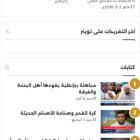
الأربعاء 22 جمادى الأولى
2022م
1437هـ 2-3-2016م
آخر التغريدات على تويتر
كتابات
مباهلة بيزنطية يقودها أهل البدعة
والفرقة
منذ 6 أيام
كرة القدم وصناعة الأصنام الحديثة
منذ 3 أسابيع