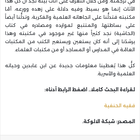
في ترجمته. ومن خلال التعرُّف على أثاث بيته نجد أن كل هذا
الأثاث إنما هو بسيط، وفيه دلالة على زهده وورعه، أمّا
مكتبته فتدلُّنا على اتجاهاته العلمية والفكرية، وتدلُّنا أيضاً
على بساطتها، والمتتبع لموارده ومصادره في كتاب
(الحاشية) نجد كثيراً منها غير موجود في مكتبته وهذا
يرشدُنا إلى أنه كان يستعين ويستعير الكتب من المكتبات
العامّة في المدارس أو المساجد أو من مكتبات العلماء.
كلُّ هذا يُعطينا معلومات جديدة عن ابن عابدين وحياته
العلمية والأسرية.
لقراءة البحث كاملا.. اضغط الرابط أدناه:
فقيه الحنفية
المصدر: شبكة الالوكة.