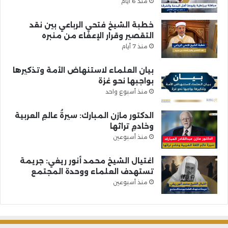
منذ 6 أيام
خطبة الشيخ فتحي الرباعي بين نقد
التقصير وقرار الإعفاء من منبره
منذ 7 أيام
بيان العلماء لاستنهاض الأمة وتذكيرها
بواجبها نحو غزة
منذ أسبوع واحد
الدكتور مازن المبارك: سيرةُ عالمِ العربية
وخادمِ تراثها
منذ أسبوعين
اغتيال الشيخ محمد أنور ريغي: جريمة
تستهدف العلماء ووحدة المجتمع
منذ أسبوعين