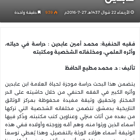
الأربعاء 22 شوال 1437هـ 27-7-2016م
939
دقيقة واحدة
فقيه الحنفية: محمد أمين عابدين : دراسة في حياته،
وأثره العلمي، ومخلفاته الشخصية ومكتبته
تأليف : د. محمد مطيع الحافظ
يتضمن هذا البحث دراسة موجزة لحياة العلامة ابن عابدين
وأثره الكبير في الفقه الحنفي من خلال حاشيته على الدر
المختار، وتحقيق وثيقة مفيدة محفوظة بمركز الوثائق
التاريخية بدمشق تتضمن مخلفاته الشخصية التي تركها
من بعده من أثاث منزلي وعناوين كتب مكتبته، وذُكر فيها
أسماء الذين ورثوا منه، وهم أمّه وزوجته وأولاده ففي هذه
الوثيقة أسماء هؤلاء الورثة بالتفصيل، وهذا يُعطي توسعاً