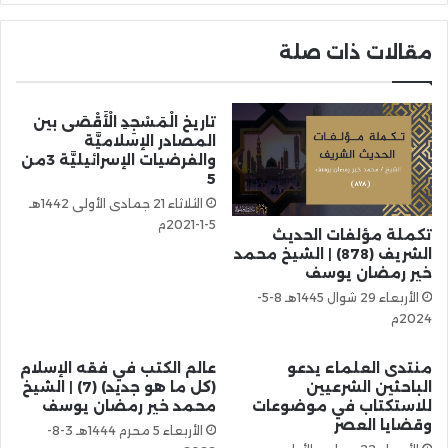
مقالات ذات صلة
تاريخ الْمَسْجِدِ الْأَقْصَى بين
المصادر الإسلاميَّة
والفرضيات الإسرائيليَّة 3من
5
الثلاثاء 21 جمادى الأولى 1442هـ
5-1-2021م
تكملة مؤلفات الحديث
الشريف (878) | الشيخ محمد
خير رمضان يوسف
الأربعاء 29 شوال 1445هـ 8-5-
2024م
منتدى العلماء يدعو
عالم الكتب في فقه الإسلام
الباحثين الشرعيين
(كل ما هو جديد) (7) | الشيخ
للاستكتاب في موضوعات
محمد خير رمضان يوسف
وقضايا العصر
الأربعاء 5 محرم 1444هـ 3-8-