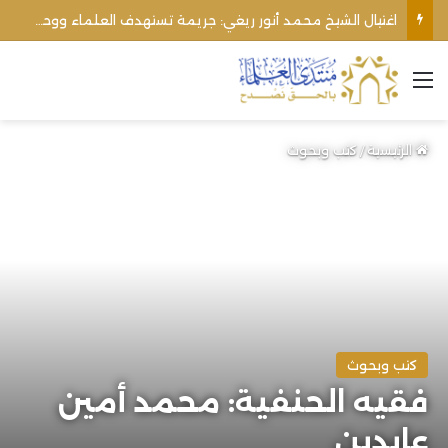
اغتيال الشيخ محمد أنور ريغي: جريمة تستهدف العلماء ووحدة المجتمع
القائمة
الرئيسية
/
كتب وبحوث
كتب وبحوث
فقيه الحنفية: محمد أمين
عابدين