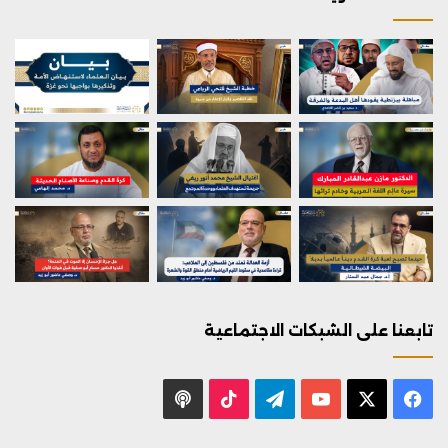
تابعنا على الشبكات الاجتماعية
X
فيسبوك
يوتيوب
تيلقرام
‫TikTok
بودكاست