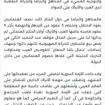
والتوجيه المُسيء في المناهج والدراما والحركة الثقافية
لدى العرب والأتراك على السواء.
فالمناهج والدراما في دول الشام كانت تصف العثمانيين
بقوة الاحتلال، وتختصر 5 عقود من الازدهار والنهضة بآخر 5
عقود قاسية عاشها العرب والأتراك أواخر الحكم العثماني، لم
يذكروا لنا على سبيل المثال موقف عبد الحميد الثاني في
رفض بيع فلسطين للحركة الصهيونية، لكنهم ذكروا بإسهاب
إعدامات “جمال باشا السفاح” للقوميين العرب، ومحاولات
التَتريك الحثيثة التي قادها خصوم العثمانيين من داخل
الدولة.
وقد جاءت الأزمة السورية لتضفي المزيد من تعقيداتها على
المشهد، وتصعّب من مهمة الأتراك الداعين للانفتاح على
العالم العربي، وتُشغلهم في نقاشات جانبية مع المعارضة
التي جعلت من الأزمة السورية نافذة لضرب المجتمع
والحكومة في آن. كما أن التغيير السياسي كما هو معلوم
أيسر وأسرع من الاجتماعي حيث من الصعب التحلل عن