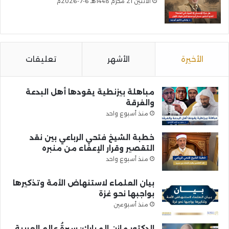
الأثنين 21 محرم 1448هـ 6-7-2026م
الأخيرة
الأشهر
تعليقات
مباهلة بيزنطية يقودها أهل البدعة
والفرقة
منذ أسبوع واحد
خطبة الشيخ فتحي الرباعي بين نقد
التقصير وقرار الإعفاء من منبره
منذ أسبوع واحد
بيان العلماء لاستنهاض الأمة وتذكيرها
بواجبها نحو غزة
منذ أسبوعين
الدكتور مازن المبارك: سيرةُ عالمِ العربية