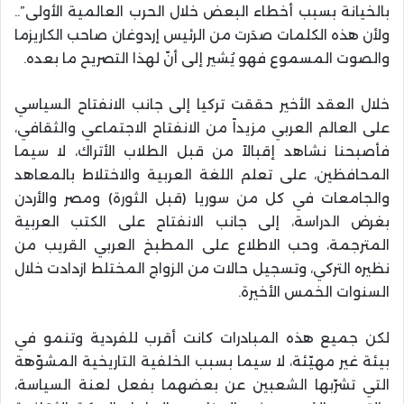
بالخيانة بسبب أخطاء البعض خلال الحرب العالمية الأولى”..
ولأن هذه الكلمات صدَرت من الرئيس إردوغان صاحب الكاريزما
والصوت المسموع فهو يُشير إلى أنّ لهذا التصريح ما بعده.
خلال العقد الأخير حققت تركيا إلى جانب الانفتاح السياسي
على العالم العربي مزيداً من الانفتاح الاجتماعي والثقافي،
فأصبحنا نشاهد إقبالاً من قبل الطلاب الأتراك، لا سيما
المحافظين، على تعلم اللغة العربية والاختلاط بالمعاهد
والجامعات في كل من سوريا (قبل الثورة) ومصر والأردن
بغرض الدراسة، إلى جانب الانفتاح على الكتب العربية
المترجمة، وحب الاطلاع على المطبخ العربي القريب من
نظيره التركي، وتسجيل حالات من الزواج المختلط ازدادت خلال
السنوات الخمس الأخيرة.
لكن جميع هذه المبادرات كانت أقرب للفردية وتنمو في
بيئة غير مهيّئة، لا سيما بسبب الخلفية التاريخية المشوّهة
التي تشرّبها الشعبين عن بعضهما بفعل لعنة السياسة،