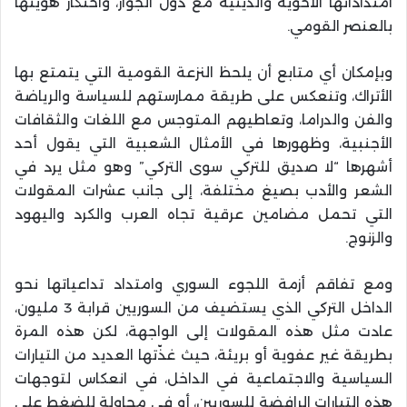
امتداداتها الأخوية والدينية مع دول الجوار، واحتكار هويتها
بالعنصر القومي.
وبإمكان أي متابع أن يلحظ النزعة القومية التي يتمتع بها
الأتراك، وتنعكس على طريقة ممارستهم للسياسة والرياضة
والفن والدراما، وتعاطيهم المتوجس مع اللغات والثقافات
الأجنبية، وظهورها في الأمثال الشعبية التي يقول أحد
أشهرها “لا صديق للتركي سوى التركي” وهو مثل يرد في
الشعر والأدب بصيغ مختلفة، إلى جانب عشرات المقولات
التي تحمل مضامين عرقية تجاه العرب والكرد واليهود
والزنوج.
ومع تفاقم أزمة اللجوء السوري وامتداد تداعياتها نحو
الداخل التركي الذي يستضيف من السوريين قرابة 3 مليون،
عادت مثل هذه المقولات إلى الواجهة، لكن هذه المرة
بطريقة غير عفوية أو بريئة، حيث غذّتها العديد من التيارات
السياسية والاجتماعية في الداخل، في انعكاس لتوجهات
هذه التيارات الرافضة للسوريين، أو في محاولة للضغط على