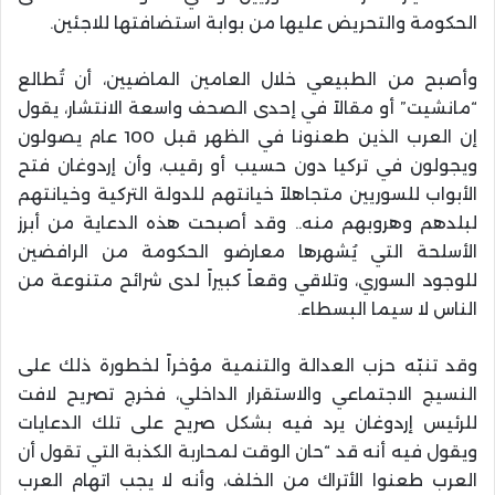
الحكومة والتحريض عليها من بوابة استضافتها للاجئين.
وأصبح من الطبيعي خلال العامين الماضيين، أن تُطالع
“مانشيت” أو مقالاً في إحدى الصحف واسعة الانتشار، يقول
إن العرب الذين طعنونا في الظهر قبل 100 عام يصولون
ويجولون في تركيا دون حسيب أو رقيب، وأن إردوغان فتح
الأبواب للسوريين متجاهلاً خيانتهم للدولة التركية وخيانتهم
لبلدهم وهروبهم منه.. وقد أصبحت هذه الدعاية من أبرز
الأسلحة التي يُشهرها معارضو الحكومة من الرافضين
للوجود السوري، وتلاقي وقعاً كبيراً لدى شرائح متنوعة من
الناس لا سيما البسطاء.
وقد تنبّه حزب العدالة والتنمية مؤخراً لخطورة ذلك على
النسيج الاجتماعي والاستقرار الداخلي، فخرج تصريح لافت
للرئيس إردوغان يرد فيه بشكل صريح على تلك الدعايات
ويقول فيه أنه قد “حان الوقت لمحاربة الكذبة التي تقول أن
العرب طعنوا الأتراك من الخلف، وأنه لا يجب اتهام العرب