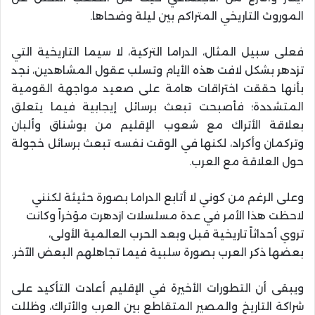
الموروث التاريخي المتراكم بين ليلة وضحاها.
فعلى سبيل المثال، الدراما التركية، لا سيما التاريخية التي
تزدهر بشكل لافت هذه الأيام وتسلب عقول المشاهدين، نجد
بأنها حققت اختراقات هامة على صعيد مواجهة القومية
المتشددة؛ فأصبحت تبعث برسائل إيجابية فيما يتعلق
بعلاقة الأتراك مع شعوب الإقليم من بوشناق وألبان
وتركمان وأكراد، لكنها في الوقت نفسه تبعث برسائل خجولة
حول العلاقة مع العرب.
وعلى الرغم من كوني لا أتابع الدراما بصورة حثيثة لكنني
لاحظت هذا الأمر في عدة مسلسلات ازدهرت مؤخراً وكانت
تروي أحداثاً تاريخية قبل وبعد الحرب العالمية الأولى،
بعضها ذكر العرب بصورة سلبية فيما تجاهلهم البعض الآخر.
ويبقى أن التطورات الأخيرة في الإقليم أعادت التأكيد على
شراكة التاريخ والمصير المتقاطع بين العرب والأتراك، وظللت