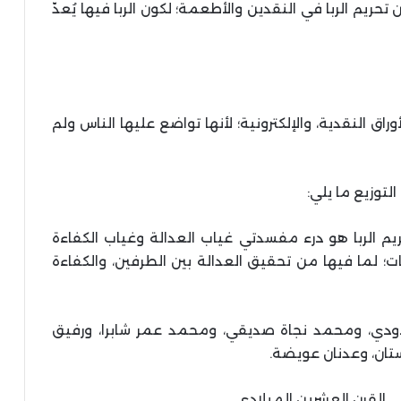
حريم الربا في النقدين والأطعمة؛ لكون الربا فيها يُعدّ
اق النقدية، والإلكترونية؛ لأنها تواضع عليها الناس ولم
توزيع ما يلي:
م الربا هو درء مفسدتي غياب العدالة وغياب الكفاءة
ت؛ لما فيها من تحقيق العدالة بين الطرفين، والكفاءة
مودودي، ومحمد نجاة صديقي، ومحمد عمر شابرا، ورفيق
تان، وعدنان عويضة.
 القرن العشرين الميلادي.