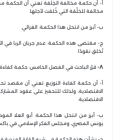
أ- أن حكمة مخالفة الخِلْقة تعني أن الحكمة من ت
مخالفة للخلْقة التي خُلقت لأجلها.
ب- أبرز من انتحل هذا الحكمة: الغزالي.
ج- مقتضى هذه الحكمة: عدم جريان الربا في الأور
تُخلق نقودًا.
٨-
قرّر الباحث في الفصل الخامس: حكمة كفاءة ال
أ- أن حكمة كفاءة التوزيع تعني أن مقصد تحري
الاقتصادية، ولذلك للتحفيز على عقود المشاركا
الاقتصادية.
ب- أبرز من انتحل هذا الحكمة: أبو العلا ال
يونس المصري، ومجلس الفكر الإسلامي في باكس
ج- نشأت هذه الحكمة في شبه القارة الهندية في