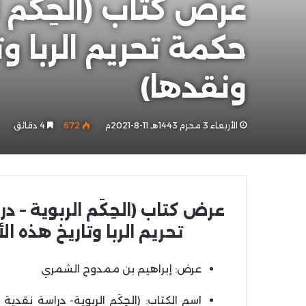
عرض كتاب (الحِكَم 
حكمة تحريم الربا وت
ونقدها)
الأربعاء 3 محرم 1443هـ 11-8-2021م
672
4 دقائق
عرض كتاب (الحِكَم الربوية – 
تحريم الربا وتاريخ هذه ال
عرض: إبراهيم بن ممدوح الشمري
اسم الكتاب: (الحِكَم الربوية- دراسة نقدي