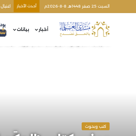
السبت 25 صفر 1448هـ 8-8-2026م
أحدث الأخبار
أخبار
بيانات
الرئيسية
/
كتب وبحوث
/
عرض كتاب (الحِكَم الربوية – دراسة ن
كتب وبحوث