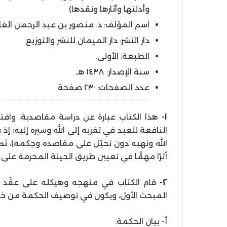
وأدلتها وآثارها ونقدها)
اسم المؤلف: د. منصور بن عبد الرحمن الغ
دار النشر: دار الميمان للنشر والتوزيع.
الطبعة: الأولى.
سنة الإصدار: ١٤٣٨ هـ.
عدد الصفحات: ٢٣٠ صفحة.
١-
هذا الكتاب عبارة عن دراسة مقاصدية، وافتت
النافعة للعبد في تقربه إلى الله وسيره إليه؛ إذ 
الله ونهيه دون تحيّل على مقاصده وحِكمه)، ثم 
أثرًا مهمًّا في تعيين طريق الحيلة المحرمة على ا
٢-
قام الكتاب في منهجه وهيكله على عقْد
المبحث الأول، ويكون في توصيف الحكمة من خلا
أ- بيان الحكمة.