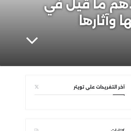
لأهم ما قيل في
ا وآثارها
آخر التغريدات على تويتر
كتابات