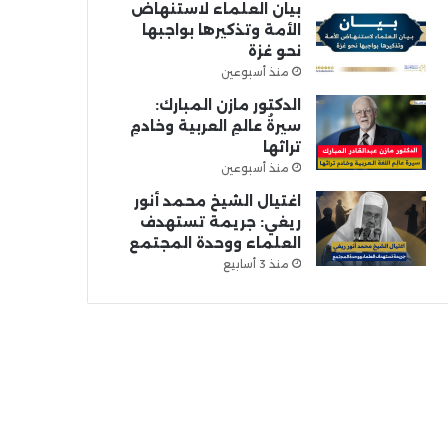
بيان العلماء لاستنهاض
الأمة وتذكيرها بواجبها
نحو غزة
منذ أسبوعين
الدكتور مازن المبارك:
سيرةُ عالمِ العربية وخادمِ
تراثها
منذ أسبوعين
اغتيال الشيخ محمد أنور
ريغي: جريمة تستهدف
العلماء ووحدة المجتمع
منذ 3 أسابيع