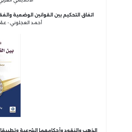
اتفاق التحكيم بين القوانين الوضعية والفق
أحمد العجلوني.- عمّان: دار وائل
الذهب والنقود وأحكامهما الشرعية وتطبيقا