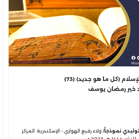
لإسلام
(كل ما هو جديد)
(73)
 خير رمضان يوسف
وليدي نموذجاً
/ ولاء رفيع الهواري.- الإسكندرية: المركز
 هـ، 2023 م.