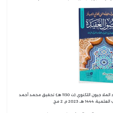
/ أحمد بن أبي سعيد الملا جيون اللكنوي (ت 1130 هـ)؛ تحقيق محمد أحمد
هـ، 2023 م، 2 مج.