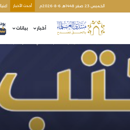
الخميس 23 صفر 1448هـ 6-8-2026م
أحدث الأخبار
أخبار
بيانات
الرئيسية
/
كتب وبحوث
/
عالم الكتب في فقه الإسلام (كل ما هو جديد) (73) | الشيخ م