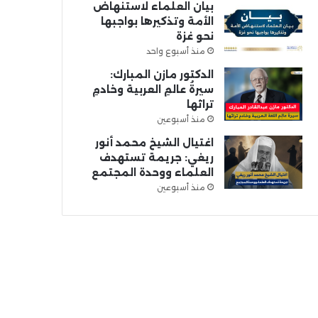
بيان العلماء لاستنهاض
الأمة وتذكيرها بواجبها
نحو غزة
منذ أسبوع واحد
الدكتور مازن المبارك:
سيرةُ عالمِ العربية وخادمِ
تراثها
منذ أسبوعين
اغتيال الشيخ محمد أنور
ريغي: جريمة تستهدف
العلماء ووحدة المجتمع
منذ أسبوعين