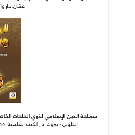
عمّان: دار وائل، 1444 هـ، 
سماحة الدين الإسلامي لذوي الحاجات الخا
الطويل.- بيروت: دار الكتب العلمية، 1444 هـ، 2023 م، 240 ص (أصله رسالة جامعية).