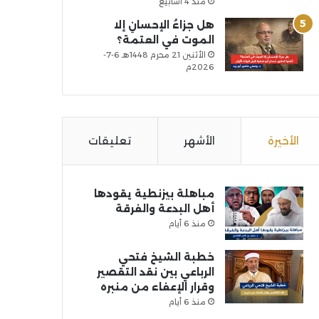
منذ 4 أسابيع
هل جزاءُ الإحسانِ إلا
الموت في العتمة؟
الأثنين 21 محرم 1448هـ 6-7-
2026م
الأخيرة
الأشهر
تعليقات
مباهلة بيزنطية يقودها
أهل البدعة والفرقة
منذ 6 أيام
خطبة الشيخ فتحي
الرباعي بين نقد التقصير
وقرار الإعفاء من منبره
منذ 6 أيام