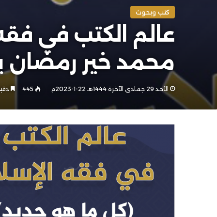
كتب وبحوث
محمد خير رمضان 
الأحد 29 جمادى الآخرة 1444هـ 22-1-2023م
445
دقيق