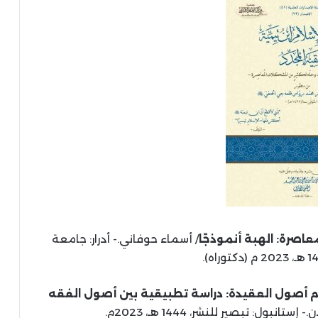
عاصرة: الهبة أنموذجًا
/ أسماء حوفاني.- أدرار: جامعة
م أصول العقيدة: دراسة تطبيقية بين أصول الفقه
بول: تبصير للنشر، 1444 هـ، 2023م.