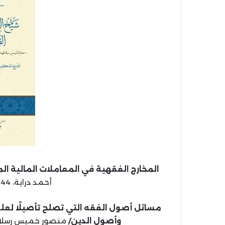
المخارج الفقهية في المعاملات المالية الم
أحمد دراية، 1444 هـ، 2023 م (دكتوراه).
مسائل أصول الفقه التي تصلح تأصيلًا لعل
وأصول الدين/
منصور خميس رسلان.- إستان