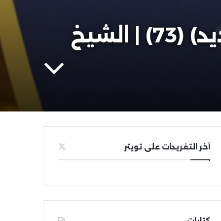
عالم الكتب في فقه الإسلام (كل ما هو جديد) (73) | الشيخ
آخر التغريدات على تويتر
كتابات