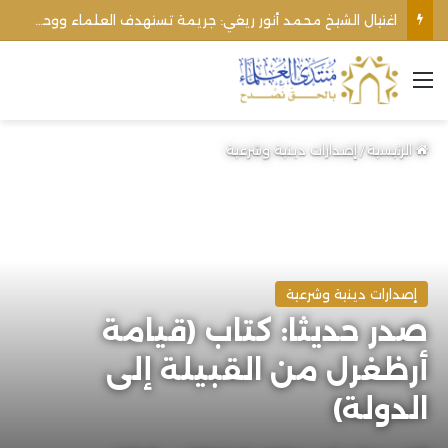
اغتيال الشيخ محمد أنور ريغي: جريمة تستهدف العلماء ووحدة المجتمع
القائمة
الرئيسية
/
إصدارات دينية وشرعية
إصدارات دينية وشرعية
صدر حديثا: كتاب (قيامة
أرظغرل من القبيلة إلى
الدولة)