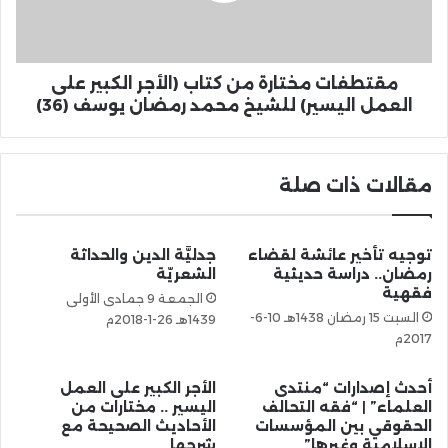
مقتطفات مختارة من كتاب (الأجر الكبير على
العمل اليسير) للشيخ محمد رمضان يوسف (36)
مقالات ذات صلة
توجيه تأخير عائشة لقضاء
جدليَّة الدين والحداثة
رمضان.. دراسة حديثية
الشعريّة
فقهية
الجمعة 9 جمادى الأولى
السبت 15 رمضان 1438هـ 10-6-
1439هـ 26-1-2018م
2017م
أحدث إصدارات “منتدى
الأجر الكبير على العمل
العلماء” | “فقه التحالف
اليسير .. مختارات من
الحقوقي بين المؤسسات
الأحاديث الصحيحة مع
الإسلامية وغيرها”
شرحها