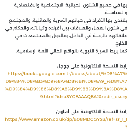
بها في جميع الشئون الحياتية؛ الاجتماعية والاقتصادية
والسياسية.
يقتدي بها الأفراد في حياتهم الأسرية والعائلية، والمجتمع
في شئون العمل والعلاقات بين أفراده وكياناته، والحكام في
علاقاتهم بالرعية في الداخل، وبالدول والمجتمعات في
الخارج.
كما يربط السيرة النبوية بالواقع الخالي الأمة الإسلامية.
رابط النسخة الالكترونية على جوجل
https://books.google.com.tr/books/about/%D8%A7%
D9%84%D8%B3%D9%8A%D8%B1%D8%A9_%D8%A7
%D9%84%D9%86%D8%A8%D9%88%D9%8A%D8%A
9.html?id=b3YGEAAAQBAJ&redir_esc=y
رابط النسخة الالكترونية على أمازون
https://www.amazon.co.uk/dp/B08MDCGYS3/ref=sr_1_1
?