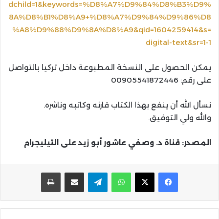
dchild=1&keywords=%D8%A7%D9%84%D8%B3%D9%
8A%D8%B1%D8%A9+%D8%A7%D9%84%D9%86%D8
%A8%D9%88%D9%8A%D8%A9&qid=1604259414&s=
digital-text&sr=1-1
يمكن الحصول على النسخة المطبوعة داخل تركيا بالتواصل
على رقم: 00905541872446
نسأل الله أن ينفع بهذا الكتاب قارئه وكاتبه وناشره.
والله ولي التوفيق.
المصدر: قناة د. وصفي عاشور أبو زيد على التيليجرام
واتساب
تيلقرام
مشاركة عبر البريد
طباعة