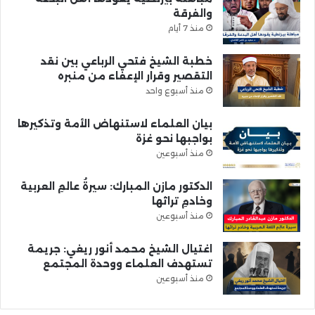
والفرقة
منذ 7 أيام
خطبة الشيخ فتحي الرباعي بين نقد
التقصير وقرار الإعفاء من منبره
منذ أسبوع واحد
بيان العلماء لاستنهاض الأمة وتذكيرها
بواجبها نحو غزة
منذ أسبوعين
الدكتور مازن المبارك: سيرةُ عالمِ العربية
وخادمِ تراثها
منذ أسبوعين
اغتيال الشيخ محمد أنور ريغي: جريمة
تستهدف العلماء ووحدة المجتمع
منذ أسبوعين