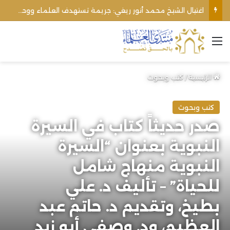
اغتيال الشيخ محمد أنور ريغي: جريمة تستهدف العلماء ووحدة المجتمع
القائمة
الرئيسية
/
كتب وبحوث
كتب وبحوث
صدر حديثاً كتاب في السيرة
النبوية بعنوان “السيرة
النبوية منهاج شامل
للحياة” – تأليف د. علي
بطيخ، وتقديم د. حاتم عبد
العظيم، ود. وصفي أبو زيد