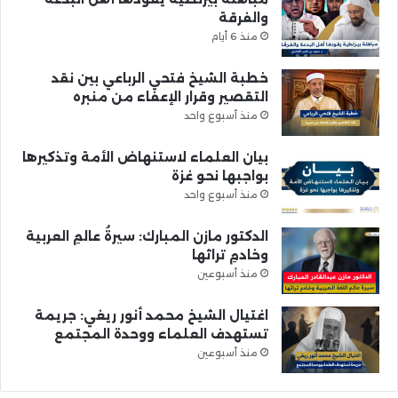
والفرقة
منذ 6 أيام
خطبة الشيخ فتحي الرباعي بين نقد
التقصير وقرار الإعفاء من منبره
منذ أسبوع واحد
بيان العلماء لاستنهاض الأمة وتذكيرها
بواجبها نحو غزة
منذ أسبوع واحد
الدكتور مازن المبارك: سيرةُ عالمِ العربية
وخادمِ تراثها
منذ أسبوعين
اغتيال الشيخ محمد أنور ريغي: جريمة
تستهدف العلماء ووحدة المجتمع
منذ أسبوعين