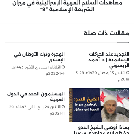
معاهدات السلام العربية الإسرائيلية في ميزان
الشريعة الإسلامية “9”
مقالات ذات صلة
التجديد عند الحركات
الهجرة وترك الأوطان في
الإسلامية | د. أحمد
الإسلام
الريسوني
الثلاثاء 1 جمادى الآخرة 1443هـ
الأثنين 13 رمضان 1439هـ 28-5-
4-1-2022م
2018م
المسلمون الجدد في الدول
الغربية
الأثنين 24 ربيع الثاني 1443هـ 29-
11-2021م
بماذا أوصى الشيخ الددو
حفظه الله مجاهدي سوريا