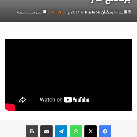
الأحد 16 رمضان 1438هـ 11-6-2017م
851
أقل من دقيقة
واتساب
تيلقرام
مشاركة عبر البريد
طباعة