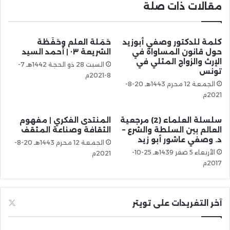
مقالات ذات صلة
كلمة للدكتور وصفي أبوزيد
حَمَلة العلم وحَفَظة
حول قانون المساواة في
الشريعة ٠٣ | أحمد السيد
الإرث والزواج المثلي في
السبت 28 ذو الحجة 1442هـ 7-
تونس
8-2021م
الجمعة 12 محرم 1443هـ 20-8-
2021م
سلسلة العلماء (2) مرجعية
المنتدى الفكري | مفهوم
العالم بين السلطة والشرع –
الثقافة وصناعة المثقف
د. وصفي عاشور أبو زيد
الجمعة 12 محرم 1443هـ 20-8-
الأربعاء 5 صفر 1439هـ 25-10-
2021م
2017م
آخر التغريدات على تويتر