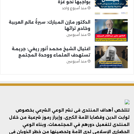
بواجبها نحو غزة
منذ أسبوع واحد
الدكتور مازن المبارك: سيرةُ عالمِ العربية
وخادمِ تراثها
منذ أسبوعين
اغتيال الشيخ محمد أنور ريغي: جريمة
تستهدف العلماء ووحدة المجتمع
منذ أسبوعين
تتلخص أهداف المنتدى فى نشر الوعي الشرعي بخصوص
ثوابت الدين وقضايا الأمة الكبرى، وإبراز رموز شرعية من خلال
المنتدى لتفعيل دورهم في المجتمعات، وبناء الوعي
الحضاري الإسلامي لدى الأمة وتحصينها من خطر الذوبان في