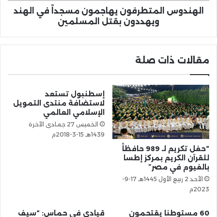
الهندوس المتطرفون يهاجمون مسجداً في الهند
ويهددون بقتل المسلمين
مقالات ذات صلة
إسطنبول تستعد
لاستضافة منتدى التمويل
الإسلامي العالمي
الخميس 27 جمادى الآخرة
1439هـ 15-3-2018م
“حفل تكريم لـ 989 حافظاً
للقرآن الكريم بمركز إطسا
بالفيوم في مصر”
الأحد 2 ربيع الأول 1445هـ 17-9-
2023م
60 مستوطنا يقتحمون
قيادي في حماس: “سيف