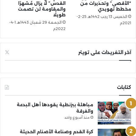
“الأقصى” وتحذيرات من
القدس” لا يزال مُشهرًا
مخطط تهويدي
والمقاومة لن تصمت
طويلًا
الخميس 13 رجب 1442هـ 25-2-
الجمعة 29 شعبان 1443هـ 1-4-
2021م
2022م
آخر التغريدات على تويتر
كتابات
مباهلة بيزنطية يقودها أهل البدعة
والفرقة
منذ أسبوع واحد
كرة القدم وصناعة الأصنام الحديثة