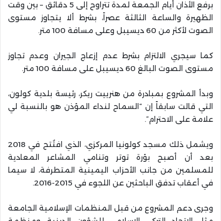
برفع الأذان أيام الجمعة لمدة تتراوح إلى 5 دقائق – بين وقت
الظهيرة والساعة الثالثة عصراً، بشرط ألا يتجاوز مستوى
الصوت لأكثر من 60 ديسيبل وعلى مسافة 100 متر.
كما سيجري الالتزام بشرط عدم إزعاج الجيران وعدم تجاوز
مستوى الصوت البالغ 60 ديسيبل على مسافة 100 متر.
وبدأ المشروع بمبادرة من هنرييت ريكر، رئيسة بلدية كولون،
التي قالت سابقاً إن “السماح لنداء المؤذن هو بالنسبة لي
علامة على الاحترام”.
ويشمل ذلك مسجد كولونيا المركزي، الذي افتُتح في 2018
بعد أن أصبح بؤرة توتر وتنامي المشاعر المعادية
للمسلمين من جانب الأحزاب اليمينية المتطرفة، لا سيما
في أعقاب تدفق الباحثين عن اللجوء في 2015-2016
.
وجرى دعم المشروع من قبل المنظمات الإسلامية الجامعة
مثل الاتحاد التركي الإسلامي للشؤون الدينية، ومنظمة