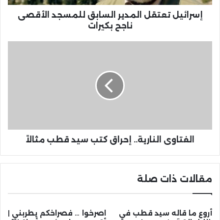
إسرائيل تعتقل المدير السابق للمسجد الأقصى
ناجح بكيرات‎
الفتاوى النارية.. إحراق كتب سيد قطب مثالاً
مقالات ذات صلة
أروع ما قاله سيد قطب في
اصرخوا … فصراخكم يطربني |