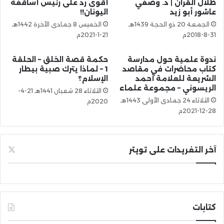
ظلال القرآن | د. وصفي
أقوى رد على رئيس أساقفة
عاشور أبو زيد
اليونان!!
الجمعة 20 ذو الحجة 1439هـ
الخميس 8 جمادى الآخرة 1442هـ
31-8-2018م
21-1-2021م
ندوة علمية حول مدارسة
حكمة قصة الخلق – الحلقة
كتاب محاضرات في مقاصد
1 – لماذا يترك صبية بيطار
الشريعة للعلامة أحمد
الإسلام؟
الريسوني – مجموعة علماء
الثلاثاء 28 شعبان 1441هـ 21-4-
الثلاثاء 24 جمادى الأولى 1443هـ
2020م
28-12-2021م
آخر التغريدات على تويتر
كتابات