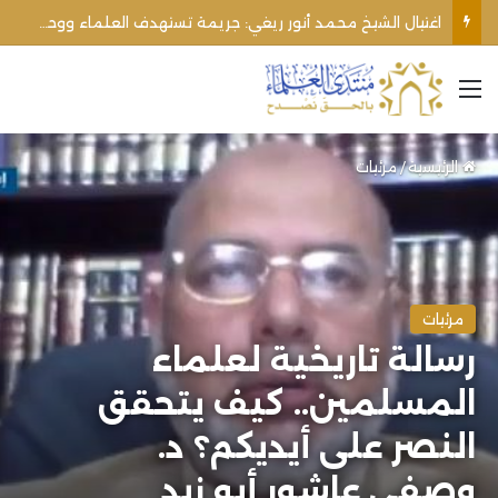
اغتيال الشيخ محمد أنور ريغي: جريمة تستهدف العلماء ووحدة المجتمع
القائمة
الرئيسية
/
مرئيات
مرئيات
رسالة تاريخية لعلماء
المسلمين.. كيف يتحقق
النصر على أيديكم؟ د.
وصفي عاشور أبو زيد