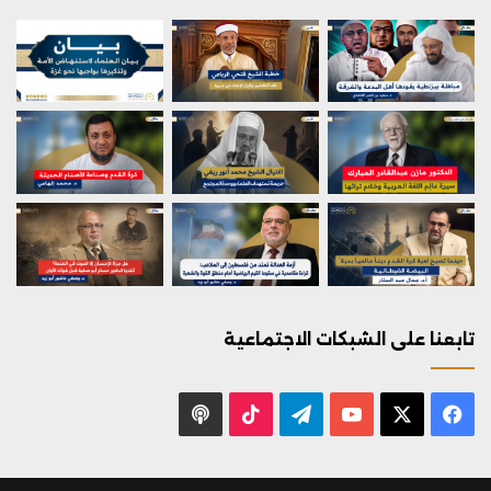
تابعنا على الشبكات الاجتماعية
X
فيسبوك
يوتيوب
تيلقرام
‫TikTok
بودكاست