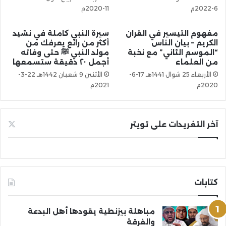
6-2022م
11-2020م
مفهوم التيسير في القران
سيرة النبي كاملة في نشيد
الكريم – بيان الناس
أكثر من رائع يعرفك من
“الموسم الثاني” مع نخبة
مولد النبي ﷺ حتى وفاته
من العلماء
أجمل ٢٠ دقيقة ستسمعها
الأربعاء 25 شوال 1441هـ 17-6-
الأثنين 9 شعبان 1442هـ 22-3-
2020م
2021م
آخر التغريدات على تويتر
كتابات
مباهلة بيزنطية يقودها أهل البدعة
والفرقة