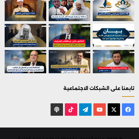
تابعنا على الشبكات الاجتماعية
X
فيسبوك
يوتيوب
تيلقرام
‫TikTok
بودكاست
© 2026, جميع الحقوق محفوظة لموقع منتدى العلماء