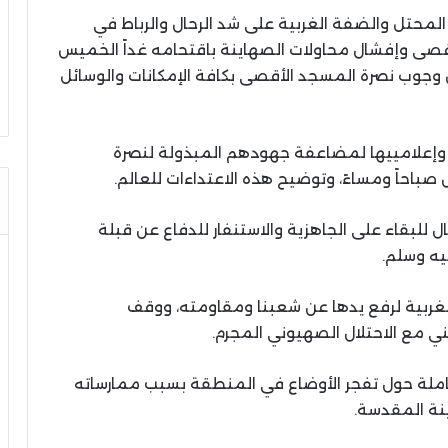
ل المحتل والضفة الغربية على شد الرحال والرباط في
لأقصى وإفشال محاولات الصهاينة باقتحامه غداً الخميس
 وجوب نصرة المسجد الأقصى بكافة الإمكانات والوسائل
ابها وإعلامييها لمضاعفة جهودهم المبذولة لنصرة
صباحاً ومساءً، وتوضيح هذه الاعتداءات للعالم.
ل للبقاء على الجاهزية والاستنفار للدفاع عن قبلة
يه وسلم.
غربية لرفع يدها عن شعبنا ومقاومته، ووقف
ي مع الاحتلال الصهيوني المجرم.
كاملة حول تفجر الأوضاع في المنطقة بسبب ممارساته
نة المقدسة.