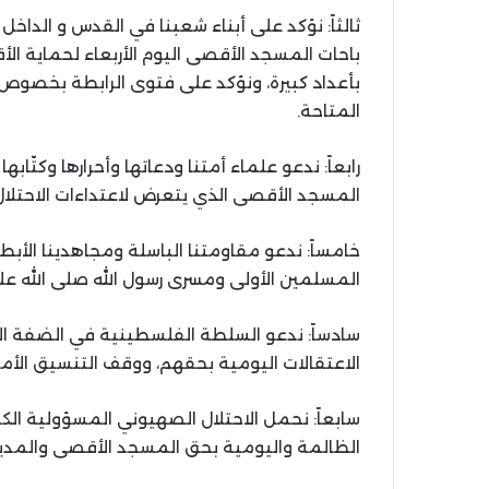
ثالثاً: نؤكد على أبناء شعبنا في القدس و الداخ
باحات المسجد الأقصى اليوم الأربعاء لحماية ا
بأعداد كبيرة، ونؤكد على فتوى الرابطة بخصوص
المتاحة.
رابعاً: ندعو علماء أمتنا ودعاتها وأحرارها وكتّ
المسجد الأقصى الذي يتعرض لاعتداءات الاحتلال 
خامساً: ندعو مقاومتنا الباسلة ومجاهدينا الأبطا
المسلمين الأولى ومسرى رسول الله صلى الله عل
سادساً: ندعو السلطة الفلسطينية في الضفة ال
الاعتقالات اليومية بحقهم، ووقف التنسيق الأمن
سابعاً: نحمل الاحتلال الصهيوني المسؤولية ال
الظالمة واليومية بحق المسجد الأقصى والمدي