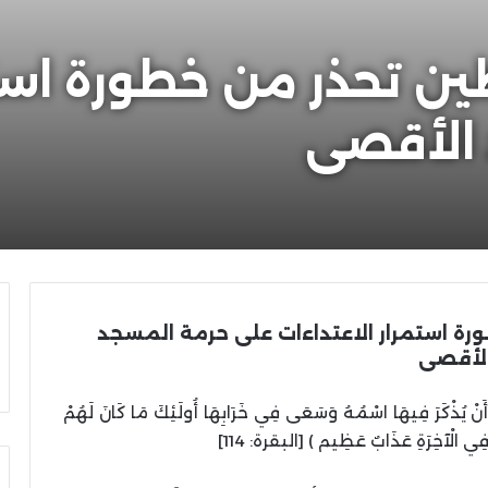
ن تحذر من خطورة استم
الأقصى
ة استمرار الاعتداءات على حرمة المسجد
لأقصى
ْ يُذْكَرَ فِيهَا اسْمُهُ وَسَعَى فِي خَرَابِهَا أُولَئِكَ مَا كَانَ لَهُمْ
ْ فِي الْآخِرَةِ عَذَابٌ عَظِيم ) [البقرة: 114]