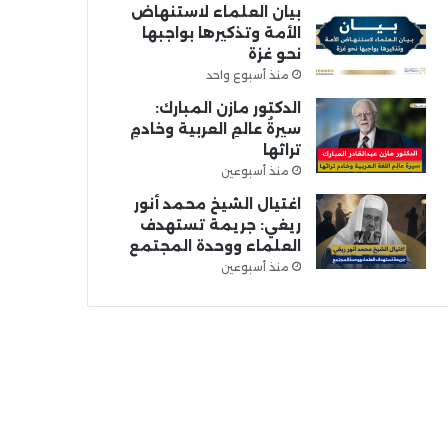
بيان العلماء لاستنهاض
الأمة وتذكيرها بواجبها
نحو غزة
منذ أسبوع واحد
الدكتور مازن المبارك:
سيرةُ عالمِ العربية وخادمِ
تراثها
منذ أسبوعين
اغتيال الشيخ محمد أنور
ريغي: جريمة تستهدف
العلماء ووحدة المجتمع
منذ أسبوعين