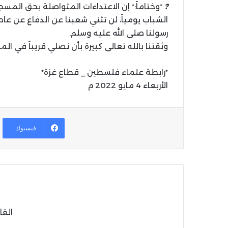
?
*وختاماً:* إن الاعتداءات المتواصلة بحق المس
الشباب يومياً، لن تثني شعبنا عن الدفاع عن ع
رسولنا صلى الله عليه وسلم.
وثقتنا بالله تعالى كبيرة بأن نصلي قريباً في ال
*رابطة علماء فلسطين _ قطاع غزة*
الأربعاء 4 مايو 2022 م
فيسبوك
القا