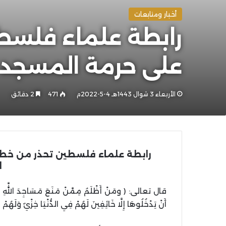
أخبار ومتابعات
رابطة علماء فلسطي
على حرمة المسجد 
الأربعاء 3 شوال 1443هـ 4-5-2022م
471
2 دقائق
رابطة علماء فلسطين تحذر من خطور
ا
قال تعالى: ( ومَنْ أَظْلَمُ مِمَّنْ مَنَعَ مَسَاجِدَ اللَّهِ أَن
أَنْ يَدْخُلُوهَا إِلَّا خَائِفِينَ لَهُمْ فِي الدُّنْيَا خِزْيٌ وَلَهُم