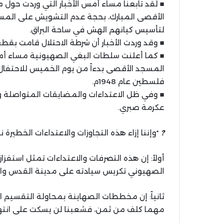
■ لقد تابعنا مساء أمس الأخبار التي وردت حول 
الأقصى المبارك، بحجة عدم التشويش على المسؤو
لتأسيس كيانهم الهش في ساحة البراق.
■ وقد وردت الأخبار أن شرطة الاحتلال قامت بق
■ كما أعلنت سلطات البغي الصهيونية مساء أمس
المسجد الأقصى بدءاً من يوم الخميس للاحتفال 
فلسطين عام 1948م.
■ وفي ظل الاعتداءات والمضايقات المتواصلة
عكرمة صبري.
?
*وإننا إزاء هذه التجاوزات والاعتداءات الخطيرة ن
أولاً: إن ‏هذه التصرفات والاعتداءات تمثل استفزازا
الصهيوني تكريس سيادته على مدينة القدس وا
ثانياً: إن مخططات الصهاينة بمحاولة التقسيم ا
مهما كلف من ثمن، فشعبنا لن يسكت على انته