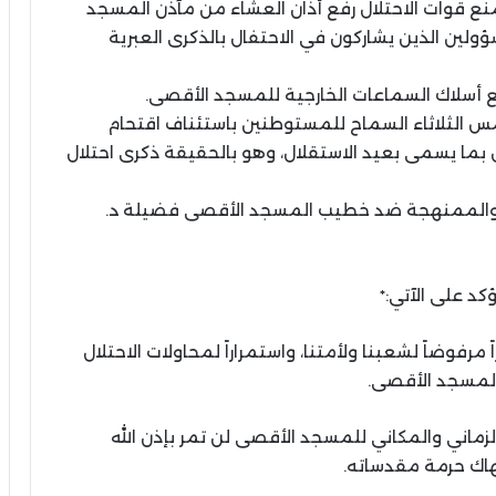
منع قوات الاحتلال رفع أذان العشاء من مآذن المسجد
لين الذين يشاركون في الاحتفال بالذكرى العبرية
طع أسلاك السماعات الخارجية للمسجد الأقصى.
 الثلاثاء السماح للمستوطنين باستئناف اقتحام
بما يسمى بعيد الاستقلال، وهو بالحقيقة ذكرى احتلال
 والممنهجة ضد خطيب المسجد الأقصى فضيلة د.
ؤكد على الآتي:*
ً مرفوضاً لشعبنا ولأمتنا، واستمراراً لمحاولات الاحتلال
لمسجد الأقصى.
لزماني والمكاني للمسجد الأقصى لن تمر بإذن الله
اك حرمة مقدساته.