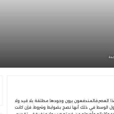
حدة
هذا العصر،فالمندفعون يرون وجودها مطلقة بلا قيد ولا
ول الوسط في ذلك أنها تصح بضوابط وشروط، فإن كانت
ه وكلياته وأصوله من غير تعصب ولا عنف ففي تقديري