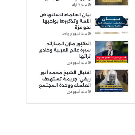
منذ 7 أيام
بيان العلماء لاستنهاض
الأمة وتذكيرها بواجبها
نحو غزة
منذ أسبوع واحد
الدكتور مازن المبارك:
سيرةُ عالمِ العربية وخادمِ
تراثها
منذ أسبوعين
اغتيال الشيخ محمد أنور
ريغي: جريمة تستهدف
العلماء ووحدة المجتمع
منذ أسبوعين