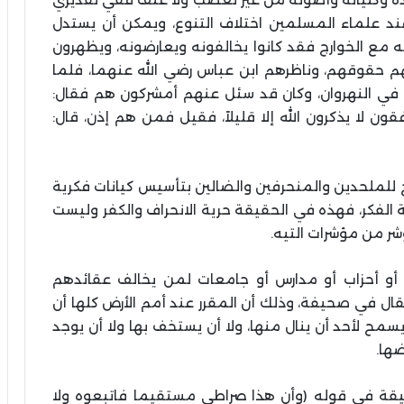
ند علماء المسلمين اختلاف التنوع، ويمكن أن يستدل
 مع الخوارج فقد كانوا يخالفونه ويعارضونه، ويظهرون
نعهم حقوقهم، وناظرهم ابن عباس رضي الله عنهما، فلما
م في النهروان، وكان قد سئل عنهم أمشركون هم فقال:
ن لا يذكرون الله إلا قليلاً، فقيل فمن هم إذن، قال:
للملحدين والمنحرفين والضالين بتأسيس كيانات فكرية
 الفكر، فهذه في الحقيقة حرية الانحراف والكفر وليست
ر من مؤشرات التيه.
 أو أحزاب أو مدارس أو جامعات لمن يخالف عقائدهم
قال في صحيفة، وذلك أن المقرر عند أمم الأرض كلها أن
ح لأحد أن ينال منها، ولا أن يستخف بها ولا أن يوجد
ضها.
قيقة في قوله (وأن هذا صراطي مستقيما فاتبعوه ولا