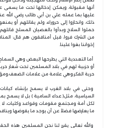
أنها مقبولة، ويمكن إدخالها تحت ما يسمى ع
عليها بما عمله علي بن أبي طالب رضي الله عنه
ذلك، وانحازوا إلى حروراء، ولم يقاتلهم أو يم
حملوا السلاح وبدأوا بالعصيان المسلح قاتله
من الشرك فروا، قيل أمنافقون هم قال: المنافقو
إخواننا بغوا علينا.
أما التعددية التي يطرحها البعض وهي السماح 
أو حزبية لهم في بلاد المسلمين تحت شعار حرية
حرية الفكر،وهي علامة من علامات الضعف،ومؤش
وحتى في بلاد الغرب لا يسمح بإنشاء كيانات
السياسية، مثل( عداء السامية ) بل لا يسمح بم
لكل أمة ومجتمع مقومات وقواعد وكليات، لا يسم
ما يعارضها فضلاً عن أن يوجد ما يقوضها ويناق
والله تعالى يقرر لنا نحن المسلمين هذه الح