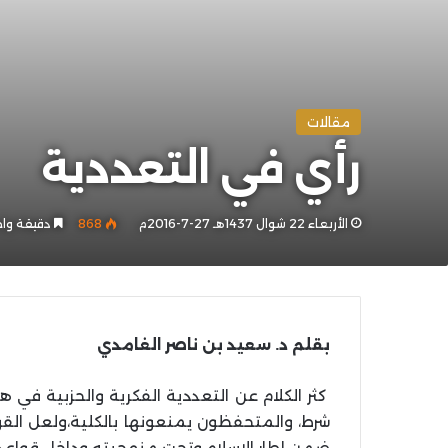
مقالات
رأي في التعددية
الأربعاء 22 شوال 1437هـ 27-7-2016م
868
دقيقة وا
بقلم د. سعيد بن ناصر الغامدي
كثر الكلام عن التعددية الفكرية والحزبية في 
شرط، والمتحفظون يمنعونها بالكلية،ولعل الق
ضمن إطار الإسلام وتحت منهجيته وداخل قواعد