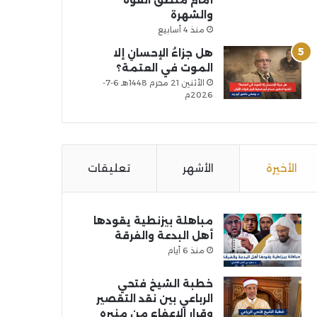
أمام منطق القوة
والشهرة
منذ 4 أسابيع
هل جزاءُ الإحسانِ إلا
الموت في العتمة؟
الأثنين 21 محرم 1448هـ 6-7-
2026م
الأخيرة
الأشهر
تعليقات
مباهلة بيزنطية يقودها
أهل البدعة والفرقة
منذ 6 أيام
خطبة الشيخ فتحي
الرباعي بين نقد التقصير
وقرار الإعفاء من منبره