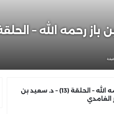
يقة
ذكريات مع الشيخ بن باز رحمه الله – الحلقة (13) – د. سعيد بن
 الغامدي