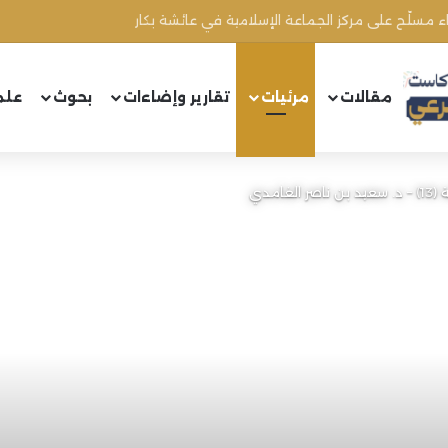
 الشيخ سي الحاج محند الطيب
مقالات
مرئيات
تقارير وإضاءات
بحوث
علم
امدي