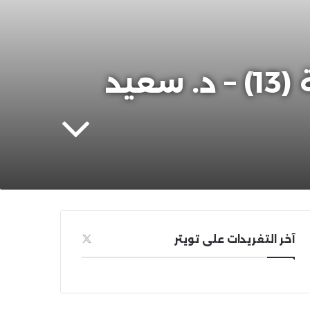
ذكريات مع الشيخ بن باز رحمه الله – الحلقة (13) – د. سعيد
آخر التغريدات على تويتر