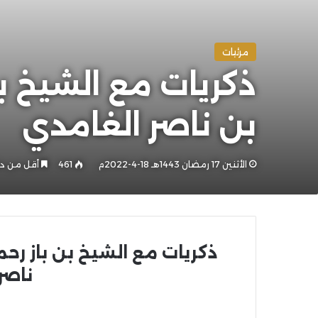
مرئيات
بن ناصر الغامدي
الأثنين 17 رمضان 1443هـ 18-4-2022م
461
أقل من دق
ناصر