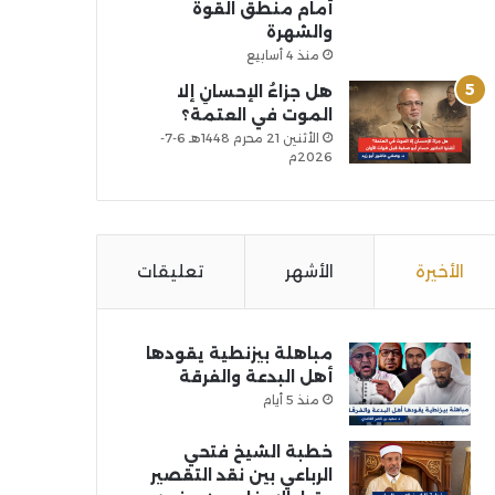
أمام منطق القوة
والشهرة
منذ 4 أسابيع
هل جزاءُ الإحسانِ إلا
الموت في العتمة؟
الأثنين 21 محرم 1448هـ 6-7-
2026م
الأخيرة
الأشهر
تعليقات
مباهلة بيزنطية يقودها
أهل البدعة والفرقة
منذ 5 أيام
خطبة الشيخ فتحي
الرباعي بين نقد التقصير