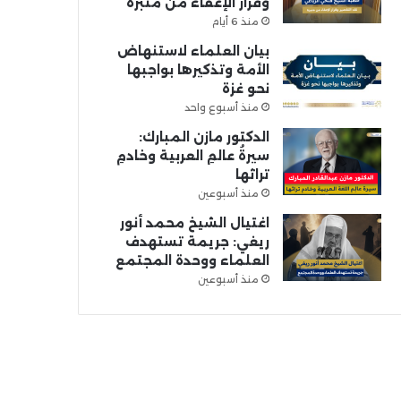
وقرار الإعفاء من منبره
منذ 6 أيام
بيان العلماء لاستنهاض
الأمة وتذكيرها بواجبها
نحو غزة
منذ أسبوع واحد
الدكتور مازن المبارك:
سيرةُ عالمِ العربية وخادمِ
تراثها
منذ أسبوعين
اغتيال الشيخ محمد أنور
ريغي: جريمة تستهدف
العلماء ووحدة المجتمع
منذ أسبوعين