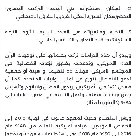
2- السكان: ومتغيراته هي العدد- التركيب العمري-
التحضر(سكان المدن)، الدخل الفردي، التفاؤل الاجتماعي
3- النخبة: ومتغيراته هي العدد- البنية- الثروة- النزعة
الاستهلاكية- قيم التعاون- التنافس الداخلي .
ويبدو أن هذه الدراسات تركت بصماتها على توجهات الرأي
العام الأمريكي، وتدعمت بظهور نزعات انفصالية في
المجتمع الأمريكي، فهناك 58 تنظيما أو هيئة أو جمعية
تدعو للانفصال تتوزع في اغلب الولايات المتحدة، كما أن
معدل 21% من الأمريكيين يريدون انفصال ولاياتهم وتأسيس
جمهوريات منفصلة ، وتصل النسبة في بعض الولايات إلى
34% (كاليفورنيا مثلا) .
ويشير استطلاع حديث لمعهد غالوب في نهاية 2018 إلى
انخفاض المؤيدين لقيادة أمريكية للعالم من 48% عام
2016 إلى 30% عام 2018. وفي استطلاعات معهد بيو (pew)