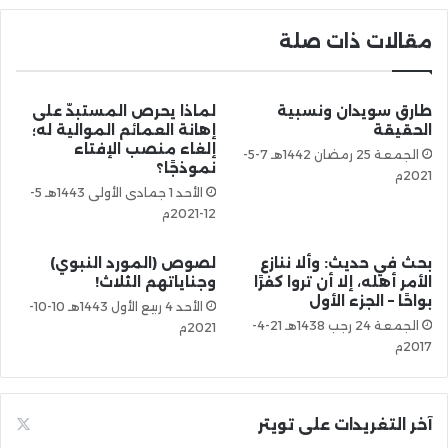
مقالات ذات صلة
طارق سويدان ونسبية
لماذا يحرص المستبدّ على
الحقيقة
إهانة العمائم الموالية له؛
إلغاء منصب الإفتاء
الجمعة 25 رمضان 1442هـ 7-5-
نموذجًا؟
2021م
الأحد 1 جمادى الأولى 1443هـ 5-
12-2021م
بحث في حديث: وألا ننازع
لصوص (المورد النبوي)
الأمر أهله، إلا أن تروا كفرًا
وجناياتهم الثلاث!
بواحًا – الجزء الأول
الأحد 4 ربيع الأول 1443هـ 10-10-
الجمعة 24 رجب 1438هـ 21-4-
2021م
2017م
آخر التغريدات على تويتر