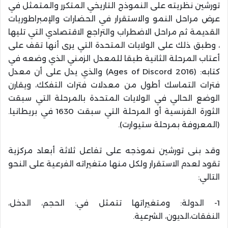
تورشين نظريته على النموذج التاريخي المتكرر والمتمثل في
عرض مراحل النمو والاستقرار في الحضارات والإمبراطوريات
القديمة ثم مراحل الاضطراب والتراجع الاقتصادي التي تليها
، وطبق ذلك على الولايات المتحدة التي يرى أنها تقف على
أعتاب المرحلة الثانية طبقا للمعدل الزمني الذي وضعه في
كتابه: (2016 Ages of Discord) والذي يدل على أن معدل
فترات التماسك أطول من معدلات فترات التفكك، ويقارن
الوضع الحالي في الولايات المتحدة بالمرحلة التي سبقت
الثورة الفرنسية أو المرحلة التي سبقت 1630 في بريطانيا.
(المعروفة بمرحلة ستيوارت).
وقد بنى تورشين نموذجه على تفاعل ثلاثة أبعاد مركزية
تقود لعدم الاستقرار ولكل منها متغيراته الفرعية على النحو
التالي:
1- الدولة: ومتغيراتها تتمثل في: الحجم، الدخل،
النفقات،الديون، الشرعية.