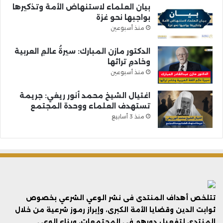
بيان العلماء لاستنهاض الأمة وتذكيرها
بواجبها نحو غزة
منذ أسبوعين
الدكتور مازن المبارك: سيرةُ عالمِ العربية
وخادمِ تراثها
منذ أسبوعين
اغتيال الشيخ محمد أنور ريغي: جريمة
تستهدف العلماء ووحدة المجتمع
منذ 3 أسابيع
تتلخص أهداف المنتدى فى نشر الوعي الشرعي بخصوص
ثوابت الدين وقضايا الأمة الكبرى، وإبراز رموز شرعية من خلال
المنتدى لتفعيل دورهم في المجتمعات، وبناء الوعي