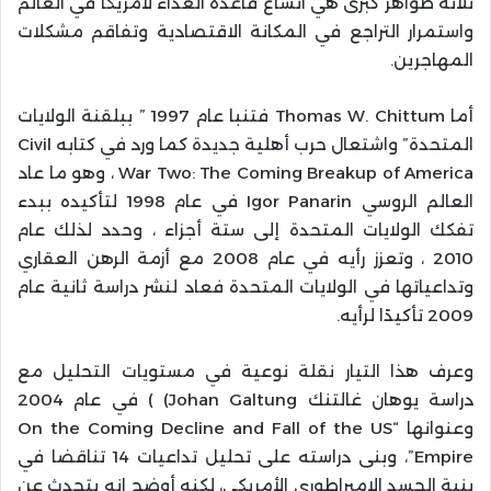
ثلاثة ظواهر كبرى هي اتساع قاعدة العداء لأمريكا في العالم
واستمرار التراجع في المكانة الاقتصادية وتفاقم مشكلات
المهاجرين.
أما Thomas W. Chittum فتنبا عام 1997 ” ببلقنة الولايات
المتحدة” واشتعال حرب أهلية جديدة كما ورد في كتابه Civil
War Two: The Coming Breakup of America ، وهو ما عاد
العالم الروسي Igor Panarin في عام 1998 لتأكيده ببدء
تفكك الولايات المتحدة إلى ستة أجزاء ، وحدد لذلك عام
2010 ، وتعزز رأيه في عام 2008 مع أزمة الرهن العقاري
وتداعياتها في الولايات المتحدة فعاد لنشر دراسة ثانية عام
2009 تأكيدًا لرأيه.
وعرف هذا التيار نقلة نوعية في مستويات التحليل مع
دراسة يوهان غالتنك Johan Galtung) ) في عام 2004
وعنوانها “On the Coming Decline and Fall of the US
Empire”، وبنى دراسته على تحليل تداعيات 14 تناقضا في
بنية الجسد الإمبراطوري الأمريكي، لكنه أوضح انه يتحدث عن