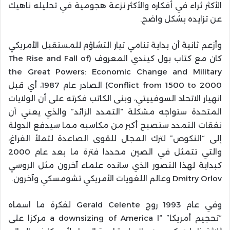
الأكثر ثراء في أفكاره والأكثر نزعة هجومية في تحليله ناهيك
عن تزايده بشكل واضح.
وأزعم ثانية أن بداية تنامي تيار التشاؤم للمستقبل الأمريكي
كان مع كتاب بول كيندي المعروف (The Rise and Fall of
the Great Powers: Economic Change and Military
Conflict from 1500 to 2000) الصادر عام 1987، أي قبل
انهيار الاتحاد السوفييتي، وبنى الكاتب فكرته على أن الولايات
المتحدة ستواجه مشكلة “التمدد الزائد” والذي يعني أن
نفقات التمدد ستصبح أكبر من مكاسبه مما سيدفع الدولة
إلى “النكوص” لترك المجال للقوى الصاعدة لتملأ الفراغ،
والتي تتمثل في الصين محددا فترة ما بعد عام 2000
كبداية لهذا التصور الذي سانده علماء آخرون مثل الروسي
Dmitry Orlov وعالم اللغويات الأمريكي تشومسكي وآخرون.
وفي عام 1993 روج Gerald Celente لفكرة ما اسماه
“تحجيم أمريكا” “a downsizing of America l مركزا على