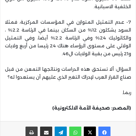
الخلفية الاسبانية.
7- عدم التمثيل المتوازن في المؤسسات المركزية، فمثلا
السود يشكلون 12% من السكان بينما في الرئاسة 2.2% ،
والكاثوليك 24% وفي الرئاسة 2.2% أيضا، وفي التمثيل
الولائي على مستوى الرؤساء هناك 24 رئيسا من أربع ولايات
و21 رئيس من بقية الولايات ال46.
السؤال: ألا تستحق هذه الدراسات ونتائجها التمعن من قبل
صناع القرار العرب لإدراك التغير الذي عليهم أن يستعدوا له؟
ربما.
(المصدر: صحيفة الأمة الالكترونية)
واتساب
تيلقرام
مشاركة عبر البريد
طباعة