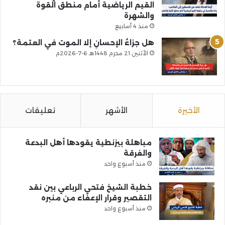
القيم الرياضية أمام منطق القوة
والشهرة
منذ 4 أسابيع
هل جزاءُ الإحسانِ إلا الموت في العتمة؟
الأثنين 21 محرم 1448هـ 6-7-2026م
الأخيرة
الأشهر
تعليقات
مباهلة بيزنطية يقودها أهل البدعة
والفرقة
منذ أسبوع واحد
خطبة الشيخ فتحي الرباعي بين نقد
التقصير وقرار الإعفاء من منبره
منذ أسبوع واحد