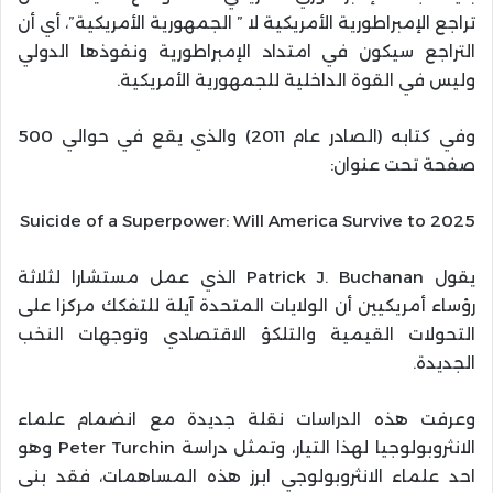
تراجع الإمبراطورية الأمريكية لا ” الجمهورية الأمريكية”، أي أن
التراجع سيكون في امتداد الإمبراطورية ونفوذها الدولي
وليس في القوة الداخلية للجمهورية الأمريكية.
وفي كتابه (الصادر عام 2011) والذي يقع في حوالي 500
صفحة تحت عنوان:
Suicide of a Superpower: Will America Survive to 2025
يقول Patrick J. Buchanan الذي عمل مستشارا لثلاثة
رؤساء أمريكيين أن الولايات المتحدة آيلة للتفكك مركزا على
التحولات القيمية والتلكؤ الاقتصادي وتوجهات النخب
الجديدة.
وعرفت هذه الدراسات نقلة جديدة مع انضمام علماء
الانثروبولوجيا لهذا التيار، وتمثل دراسة Peter Turchin وهو
احد علماء الانثروبولوجي ابرز هذه المساهمات، فقد بنى