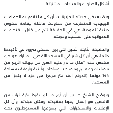
أشكال الصلوات والعبادات المشتركة.
ويضيف في حديثه للجزيرة نت أن كل ما تقوم به الجماعات
اليهودية المتطرفة من محاولات فاشلة لإقامة طقوس
دينية تلمودية، هي في الحقيقة تتم من خلال الاقتحامات
العدوانية على المسجد وحرمته.
والحقيقة الثابتة الأخرى التي يرى المفتي ضرورة في تأكيدها
دائما، هي أن كل شبر في المسجد الأقصى المبارك هو جزء
مقدس منه، “فكل ما دار عليه السور من جهاته الأربع من
مصليات ومعالم ومصاطب وساحات وأبنية وأروقة بمساحة
144 دونما (الدونم ألف متر مربع) هي جزء لا يتجزأ من
المسجد”.
ويوضح الشيخ حسين أن أي مسلم يفرط بذرة تراب من
الأقصى هو إنسان يفرط بعقيدته ومكان عبادته، وأن كل
الإعلانات والاستفزازات التي يسوقها المستوطنون تحت