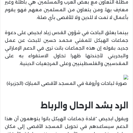
مظلة التعاون مع بعض العرب والمسلمين، هي باطلة وغير
معترف بها، ومن يتعاون من المسلمين معهم فهو يقوم
بأعمال لا تمت لا للدين ولا للأقصى بأي صلة.
بينما يعلق الباحث في شؤون القدس زياد ابحيص على دعوة
جماعات الهيكل للمفتي محمد حسين للبحث عن عمل
جديد، بقوله إن هذه الجماعات باتت ترى في الدعم الإماراتي
والبحريني لأجندتها ظهرا تحاول الاستقواء به على
المقدسيين والفلسطينيين وعلى المرجعيات الدينية.
صورة لباحات وأروقة في المسجد الأقصى المبارك (الجزيرة)
الرد بشد الرحال والرباط
ويقول ابحيص “قادة جماعات الهيكل باتوا يتوهمون أن هذا
الدعم سيساعدهم في تحويل المسجد الأقصى إلى مكان