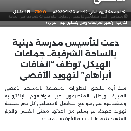
الجمعة 5 ربيع الثاني 1442هـ 20-11-2020م
730
4 دقائق
متطرفون أثناء اقتحامهم للأقصى ومحاولة أداء صلوات تلمودية في الساحة
الشرقية، وتظهر المرابطات وهنّ يتصدّين لهم (الجزيرة)
دعت لتأسيس مدرسة دينية
بالساحة الشرقية.. جماعات
الهيكل توظف “اتفاقات
أبراهام” لتهويد الأقصى
منذ أيام تتلاحق التطورات المتعلقة بالمسجد الأقصى
المبارك، ويطلّ المتطرفون عبر مواقعهم الإلكترونية
وصفحاتهم على مواقع التواصل الاجتماعي كل يوم بصيحة
تهويد جديدة، لم يسلم من أحدثها مفتي القدس والديار
الفلسطينية، ولا الساحة الشرقية للمسجد.