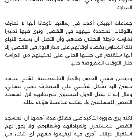
المبارك.
جماعات الهيكل أكدت في رسالتها لأوحانا أنها لا تعترف
بالأوقات المحددة لليهود في الأقصى، وترى فيها تمييزا
تمارسه شرطة الاحتلال ضدهم، وأن الأصل أن يسمح لأتباع
تلك المدارس بقضاء أوقاتهم على مدار اليوم في الأقصى، إلا
أنها ستقتصر في طلبها الحالي على تمكينهم من الدراسة
خلال الأوقات المفروضة حاليا.
ويرفض مفتي القدس والديار الفلسطينية الشيخ محمد
حسين الرد بشكل شخصي على المتطرف تومي نيساني،
وقال إنه لا يقبل النزول لمستوى تصريحاتهم لأن المسجد
الأقصى للمسلمين ولا يمكنه مناقشة هؤلاء بذلك.
لكنه يرى ضرورة التأكيد على حقائق عدة، أهمها أن المسجد
الأقصى للمسلمين ولعباداتهم وشعائرهم، ولا يجوز لهم
استقبال ديانات أخرى فيه ليقيموا معهم أي شكل من