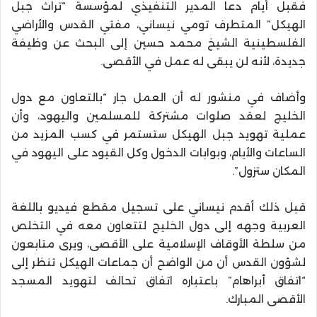
فقبل أيام دعا المدير التنفيذي لمؤسسة “تراث جبل
الهيكل” المتطرف تومي نيساني، مفتي القدس والأراضي
الفلسطينية الشيخ محمد حسين إلى البحث عن وظيفة
جديدة، لأنه لن يبقى له عمل في الأقصى.
وأضاف في منشور له أن العمل جار “بالتعاون مع دول
الخليج لعقد صلوات مشتركة للمسلمين واليهود، وأن
عملية تهويد جبل الهيكل ستستمر في كسب المزيد من
الساعات والأيام، وبوابات الدخول وكل القيود على اليهود في
المكان ستزول”.
قبل ذلك أقدم نيساني على تسجيل مقطع فيديو باللغة
العربية وجهه إلى دول الخليج لتتعاون معه في التخلص
من سلطة الأوقاف الإسلامية على الأقصى، ويرى متابعون
لشؤون القدس أن من الواضح أن جماعات الهيكل تنظر إلى
“اتفاق أبراهام” باعتباره اتفاق تحالف لتهويد المسجد
الأقصى المبارك.