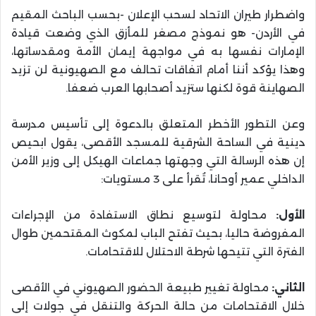
واضطرار طيران الاتحاد لسحب الإعلان -بحسب الباحث المقيم
في الأردن- هو نموذج مصغر للمأزق الذي وضعت قيادة
الإمارات نفسها به في مواجهة إيمان الأمة ومقدساتها،
وهذا يؤكد أننا أمام اتفاقات تحالف مع الصهيونية لن تزيد
الصهاينة قوة لكنها ستزيد أصحابها العرب ضعفا.
وعن التطور الأخطر المتعلق بالدعوة إلى تأسيس مدرسة
دينية في الساحة الشرقية للمسجد الأقصى، يقول ابحيص
إن هذه الرسالة التي وجهتها جماعات الهيكل إلى وزير الأمن
الداخلي عمير أوحانا، تُقرأ على 3 مستويات:
الأول:
محاولة لتوسيع نطاق الاستفادة من الإجراءات
المفروضة حاليا، بحيث تفتح الباب لمكوث المقتحمين طوال
الفترة التي تتيحها شرطة الاحتلال للاقتحامات.
الثاني:
محاولة تغيير طبيعة الحضور الصهيوني في الأقصى
خلال الاقتحامات من حالة الحركة والتنقل في جولات إلى