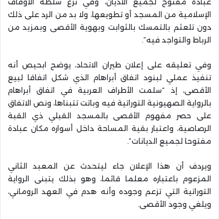
عبادة مفتوح لجميع الأديان، وفي نزع سلطة الأوقاف
الإسلامية من المسجد أو تطويعها، ولا بد من الرد على ذلك
دون تلعثم بالتمسك بالثوابت وبهوية الأقصى وبمزيد من
الرباط والتواجد فيه”.
وفي تعليقه على إعلان طيران الاتحاد، يوضح ابحيص أنه
تنفيذ عملي لبنود اتفاق أبراهام الذي شكل اتفاقا لبيع
الأقصى، إذ “سلمت الأطراف العربية في اتفاق أبراهام
بالرواية الصهيونية التوراتية فيه وباتت تتبناها، ونص الاتفاق
على حصر مفهوم الأقصى بالمسجد القبلي ذي القبة
الرصاصية، واعتبار بقية المساحة داخل أسواره مكان عبادة
مفتوحا لجميع الديانات”.
ويردف أن هذا الإعلان جاء ليتحدث عن المعبد الثاني
المزعوم باعتباره معلما قائما، وهو بذلك يتبنى الرواية
التوراتية التي تزعم وجوده وأنه هدم في العهد الروماني،
ويلغي وجود الأقصى.