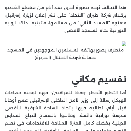
هذا التحالف تُرجم بصورة أخرى بعد أيام من مقطع الفيديو
بإقدام شركة طيران “الاتحاد” على نشر إعلان لزيارة إسرائيل،
معتبرة “المعبد الثاني” من معالمها، متبنية بذلك الرواية
التوراتية تجاه المسجد الأقصى.
متطرف يصور بهاتفه المسلمين الموجودين في المسجد
بحماية شرطة الاحتلال (الجزيرة)
تقسيم مكاني
أما التطور الأخطر -وفقا للمراقبين- فهو توجيه جماعات
الهيكل رسالة إلى وزير الأمن الداخلي الإسرائيلي عمير أوحانا
قبل أيام، تطالبه فيها باتخاذ الساحة الشرقية للأقصى
مدرسة توراتية دائمة. وطالبوا بالسماح لأتباع المدارس
الدينية بقضاء كامل الفترة المتاحة للاقتحامات في تعلم
التوراة وتعليمها في الساحة الشرقية للمسجد الأقصى