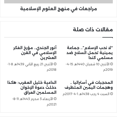
مراجعات في منهج العلوم الإسلامية
مقالات ذات صلة
“لا نحب الإسلام”.. جماعة
أنور الجندي.. مؤرخ الفكر
يمينية تحمل السلاح ضد
الإسلامي في القرن
مسلمي كندا
العشرين
الأثنين 10 شعبان 1440هـ 15-4-
الأثنين 21 ربيع الثاني 1439هـ 8-1-
2019م
2018م
المحجبات في أستراليا ..
الداعية خليل العقرب: هكذا
وهجمات اليمين المتطرف
دخلتْ دعوة الإخوان
المسلمين العراق
السبت 4 رجب 1438هـ 1-4-2017م
الأربعاء 3 محرم 1443هـ 11-8-
2021م