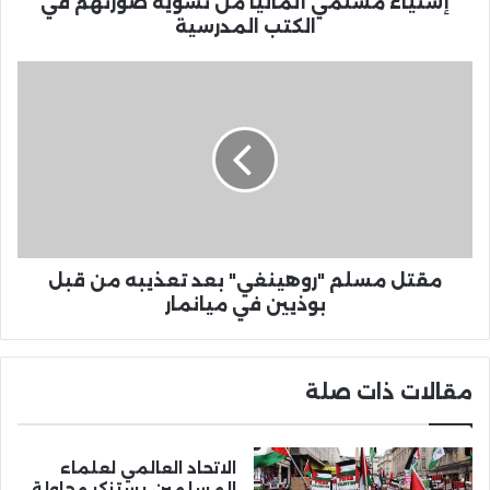
إستياء مسلمي ألمانيا من تشويه صورتهم في
الكتب المدرسية
مقتل مسلم "روهينغي" بعد تعذيبه من قبل
بوذيين في ميانمار
مقالات ذات صلة
الاتحاد العالمي لعلماء
المسلمين يستنكر محاولة