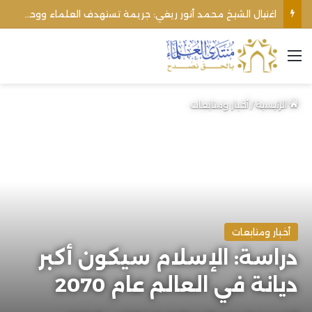
اغتيال الشيخ محمد أنور ريغي: جريمة تستهدف العلماء ووحدة المجتمع
القائمة
الرئيسية
/
أخبار ومتابعات
أخبار ومتابعات
دراسة: الإسلام سيكون أكبر
ديانة في العالم عام 2070