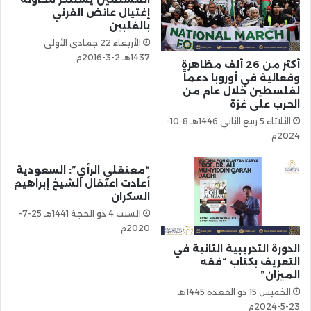
إغتيال عائض القرني
بالفلبين
الأربعاء 22 جمادى الأولى
1437هـ 2-3-2016م
أكثر من 26 ألف مظاهرة
وفعالية في أوروبا دعماً
لفلسطين خلال عام من
الحرب على غزة
الثلاثاء 5 ربيع الثاني 1446هـ 8-10-
2024م
“معتقلي الرأي”: السعودية
أعادت اعتقال الشيخ إبراهيم
السكران
السبت 4 ذو الحجة 1441هـ 25-7-
2020م
الدورة التدريبية الثانية في
التعريف بكتاب “فقه
الميزان”
الخميس 15 ذو القعدة 1445هـ
23-5-2024م