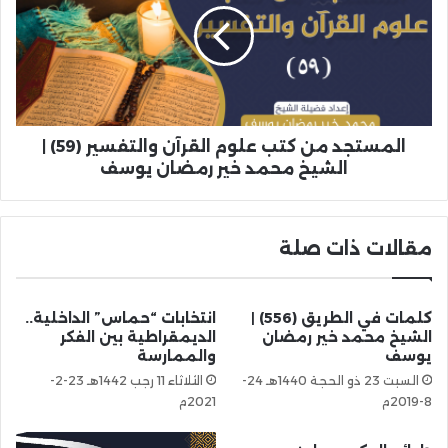
المستجد من كتب علوم القرآن والتفسير (59) |
الشيخ محمد خير رمضان يوسف
مقالات ذات صلة
كلمات في الطريق (556) |
انتخابات “حماس” الداخلية..
الشيخ محمد خير رمضان
الديمقراطية بين الفكر
يوسف
والممارسة
السبت 23 ذو الحجة 1440هـ 24-
الثلاثاء 11 رجب 1442هـ 23-2-
8-2019م
2021م