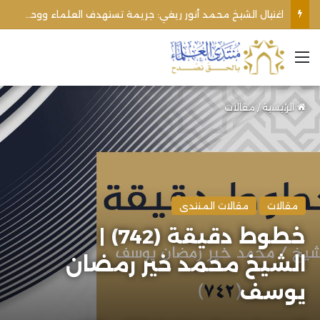
اغتيال الشيخ محمد أنور ريغي: جريمة تستهدف العلماء ووحدة المجتمع
القائمة
الرئيسية
/
مقالات
مقالات
مقالات المنتدى
خطوط دقيقة (742) |
الشيخ محمد خير رمضان
يوسف