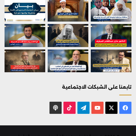
تابعنا على الشبكات الاجتماعية
X
فيسبوك
يوتيوب
تيلقرام
‫TikTok
بودكاست