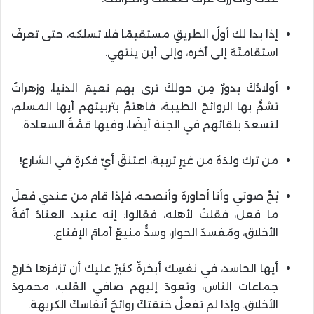
إذا بدا لك أولُ الطريقِ مستقيمًا فلا تسلكه، حتى تعرفَ
استقامتَهُ إلى آخره، وإلى أين ينتهي.
أولادُكَ بدورٌ مِن حولكَ ترى بهم نعيمَ الدنيا، وزهراتٌ
تشمُّ بها الروائحَ الطيبة، فاهتمَّ بتربيتهم أيها المسلم،
لتسعدَ بلقائهم في الجنةِ أيضًا، وفيها قمَّةُ السعادة.
من تركَ ولدَهُ من غيرِ تربية، اعتنقَ أيَّ فكرةٍ في الشارع!
بُحَّ صوتي وأنا أحاورهُ وأنصحه، فإذا قامَ من عندي فعلَ
ما فعل، فقلتُ لأهله، فقالوا: إنه عنيد. العنادُ آفةُ
الأخلاق، ومُفسدُ الحوار، وسدٌّ منيعٌ أمامَ الإقناع.
أيها الحاسد، في نفسِكَ أبخرةٌ كثيرٌ عليكَ أن تزفرَها خارجَ
جماعاتِ الناس، وتعودَ إليهم صافيَ القلب، محمودَ
الأخلاق. وإذا لم تفعلْ خنقتكَ روائحُ أنفاسِكَ الكريهة.