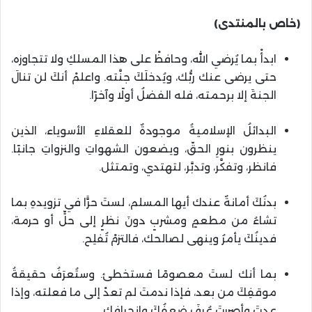
(خاص بالمنتدى)
ابدأْ بما يُرضي الله، وحافظْ على هذا المسلكِ ولا تتجاوزه،
حتى يرضى عنك ربُّك، ويُدخلَكَ جنَّته. واعلمْ أنكَ لن تنالَ
الجنةَ إلا برحمته، فله الفضلُ أولًا وآخرًا.
البدائلُ الإسلاميةُ موجودةٌ للعقلاءِ الأسوياء، الذين
ينظرون بنورِ الحقّ، ويضعون الشهواتِ والنزواتِ جانبًا.
فانظر، وتفكَّر، وتدبَّر، لتهتدي، وتمتثل.
بدنُكَ أمانةٌ عندك أيها المسلم، لستَ حرًّا في تزويدهِ بما
تشاءُ من مطعمٍ ومشربٍ دونَ نظرٍ إلى حلٍّ أو حرمة،
فدينُكَ يأمرُ وينهى لصالحك، فالتزمْ تُفلِح.
بما أنك لستَ معصومًا فستخطئ. وستُعرَفُ حقيقةُ
موقفِكَ من بعد، فإذا ندمتَ لم تعدْ إلى ما فعلته، وإذا
عدتَ وأصررتَ عُرفَ ضعفُكَ وانحرافك.