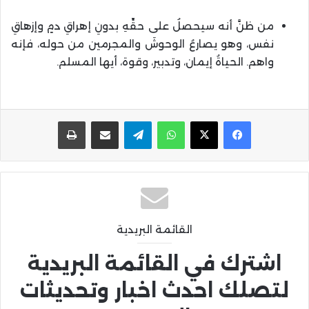
من ظنَّ أنه سيحصلُ على حقِّهِ بدونِ إهراقِ دمٍ وإزهاقِ
نفس، وهو يصارعُ الوحوشَ والمجرمين من حوله، فإنه
واهم. الحياةُ إيمان، وتدبير، وقوة، أيها المسلم.
واتساب
تيلقرام
مشاركة عبر البريد
طباعة
القائمة البريدية
اشترك في القائمة البريدية
لتصلك احدث اخبار وتحديثات