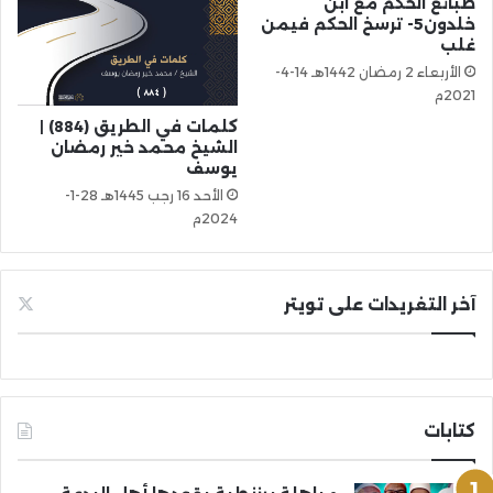
طبائع الحكم مع ابن
خلدون5- ترسخ الحكم فيمن
غلب
الأربعاء 2 رمضان 1442هـ 14-4-
2021م
كلمات في الطريق (884) |
الشيخ محمد خير رمضان
يوسف
الأحد 16 رجب 1445هـ 28-1-
2024م
آخر التغريدات على تويتر
كتابات