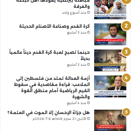
مباهلة بيزنطية يقودها أهل البدعة
والفرقة
منذ أسبوع واحد
كرة القدم وصناعة الأصنام الحديثة
منذ 3 أسابيع
حينما تصبح لعبة كرة القدم ديناً عالمياً
بديلاً
منذ 3 أسابيع
أزمة العدالة تمتد من فلسطين إلى
الملاعب: قراءة مقاصدية في سقوط
القيم الرياضية أمام منطق القوة
والشهرة
منذ 4 أسابيع
هل جزاءُ الإحسانِ إلا الموت في العتمة؟
الأثنين 21 محرم 1448هـ 6-7-2026م