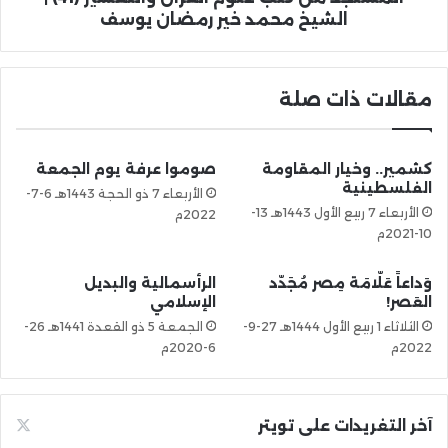
الشيخ محمد خير رمضان يوسف
مقالات ذات صلة
كشمير.. وخيار المقاومة
صوموا عرفة يوم الجمعة
الفلسطينية
الأربعاء 7 ذو الحجة 1443هـ 6-7-
الأربعاء 7 ربيع الأول 1443هـ 13-
2022م
10-2021م
وَداعاً عَلّامَة مِصر مُجَدّد
الرأسمالية والبديل
العَصر!
الإسلامي
الثلاثاء 1 ربيع الأول 1444هـ 27-9-
الجمعة 5 ذو القعدة 1441هـ 26-
2022م
6-2020م
آخر التغريدات على تويتر