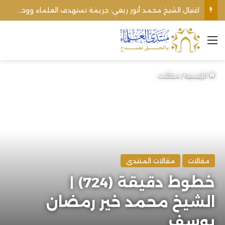
اغتيال الشيخ محمد أنور ريغي: جريمة تستهدف العلماء ووحدة المجتمع
القائمة
الرئيسية
/
مقالات
مقالات
مقالات المنتدى
خطوط دقيقة (724) |
الشيخ محمد خير رمضان
يوسف