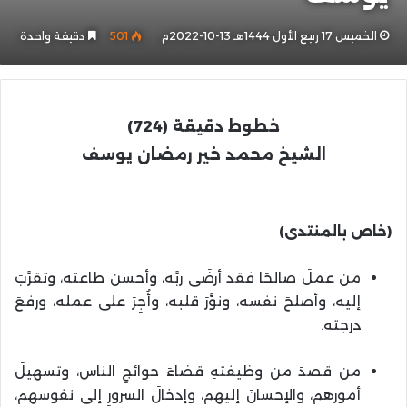
الخميس 17 ربيع الأول 1444هـ 13-10-2022م
501
دقيقة واحدة
خطوط دقيقة (724)
الشيخ محمد خير رمضان يوسف
(خاص بالمنتدى)
من عملَ صالحًا فقد أرضَى ربَّه، وأحسنَ طاعته، وتقرَّبَ
إليه، وأصلحَ نفسه، ونوَّرَ قلبه، وأُجِرَ على عمله، ورفعَ
درجته.
من قصدَ من وظيفتهِ قضاءَ حوائجِ الناس، وتسهيلَ
أمورهم، والإحسانَ إليهم، وإدخالَ السرورِ إلى نفوسهم،