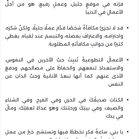
فإنه في موقعٍ جليل، وعملٍ رفيع، هو من أجلِّ
الأعمالِ في الدنيا.
قد لا تجزئُ مكافأةٌ شخصًا قدَّمَ عملًا جليلًا، ولكنَّ شكرَه،
واحترامه، والاعترافَ بفضله، والتبسمَ عند لقياه، يغطي
كثيرًا من جوانبِ مكافأتهِ المطلوبة.
الأعمالُ التطوعيةُ تُنبِتُ حبَّ الآخرين في النفوس،
والاستعدادَ لنفعهم، والحفاظَ على مصالحهم، ودفعَ
الأذى عنهم، كما أنها تبعدُ الأنانيةَ وحبَّ الذاتِ عن
النفس.
الكتابُ صديقُكَ في الحزنِ وفي الفرح، وفي الشتاءِ
والصيف، وفي بيتِكَ ورحلتك، وهو غذاءٌ لعقلِكَ، ومالٌ
في يدك.
يا بني، ساعةُ فكرٍ تخططُ فيها وتستشير، خيرٌ من عملِ