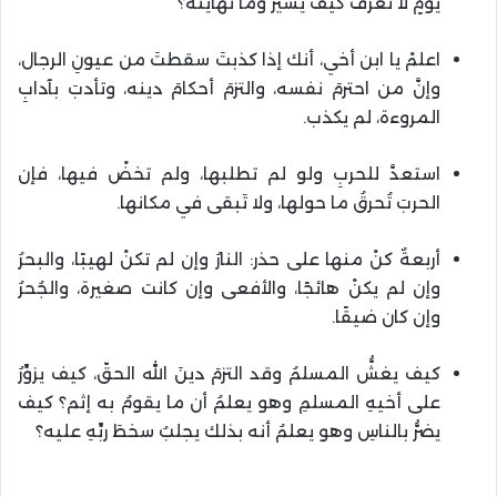
يومٍ لا تعرفُ كيف يسيرُ وما نهايته؟
اعلمْ يا ابن أخي، أنك إذا كذبتَ سقطتَ من عيونِ الرجال،
وإنَّ من احترمَ نفسه، والتزمَ أحكامَ دينه، وتأدبَ بآدابِ
المروءة، لم يكذب.
استعدَّ للحربِ ولو لم تطلبها، ولم تخضْ فيها، فإن
الحربَ تُحرقُ ما حولها، ولا تَبقى في مكانها.
أربعةٌ كنْ منها على حذر: النارُ وإن لم تكنْ لهيبًا، والبحرُ
وإن لم يكنْ هائجًا، والأفعى وإن كانت صغيرة، والجُحرُ
وإن كان ضيقًا.
كيف يغشُّ المسلمُ وقد التزمَ دينَ الله الحقّ، كيف يزوِّرُ
على أخيهِ المسلمِ وهو يعلمُ أن ما يقومُ به إثم؟ كيف
يضرُّ بالناسِ وهو يعلمُ أنه بذلك يجلبُ سخطَ ربِّهِ عليه؟