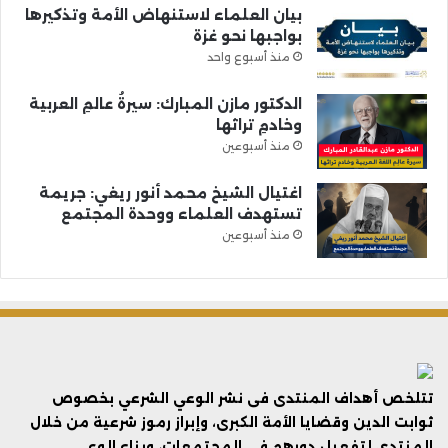
بيان العلماء لاستنهاض الأمة وتذكيرها
بواجبها نحو غزة
منذ أسبوع واحد
الدكتور مازن المبارك: سيرةُ عالمِ العربية
وخادمِ تراثها
منذ أسبوعين
اغتيال الشيخ محمد أنور ريغي: جريمة
تستهدف العلماء ووحدة المجتمع
منذ أسبوعين
تتلخص أهداف المنتدى فى نشر الوعي الشرعي بخصوص
ثوابت الدين وقضايا الأمة الكبرى، وإبراز رموز شرعية من خلال
المنتدى لتفعيل دورهم في المجتمعات، وبناء الوعي