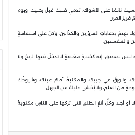
أمسيتَ نائمًا على الأشواك، تدمي قلبكَ قبلَ رجليك. ويومَ
 قريرَ العين.
ولا تهتمَّ بدعاياتِ المزوِّرين والكذّابين، وكنْ على استقامةٍ
ِّين والمفسدين.
ليس بصديق. إنه كحُجرةٍ مغلقةٍ لا تدخلُ فيها الريحُ ولا
ك، والورقُ في جيبك، والمكتبةُ أمامَ عينك، وشيوخُكَ
ةٍ من العلم، ولا يُخشَى عليكَ من الجهل.
 أو آجلًا. وكلُّ آثارِ الظلمِ التي تركها على الناسِ مكتوبةٌ