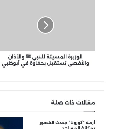
الوزيرة المسيئة للنبي ﷺ والأذان
والأقصى تستقبل بحفاوة في أبوظبي
مقالات ذات صلة
أزمة “كورونا” جددت الشعور
بمكانة المساجد