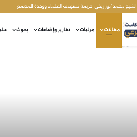
 الشيخ محمد أنور ريغي: جريمة تستهدف العلماء ووحدة المجتمع
مقالات
مرئيات
تقارير وإضاءات
بحوث
علم