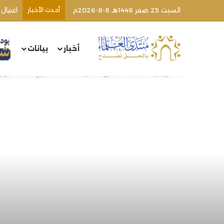
السبت 25 صفر 1448هـ 8-8-2026م
أحدث الأخبار
اغتيال
أخبار
بيانات
الرئيسية
/
مقالات
/
خطوط دقيقة (419) | الشيخ محمد خير رمضان يوسف