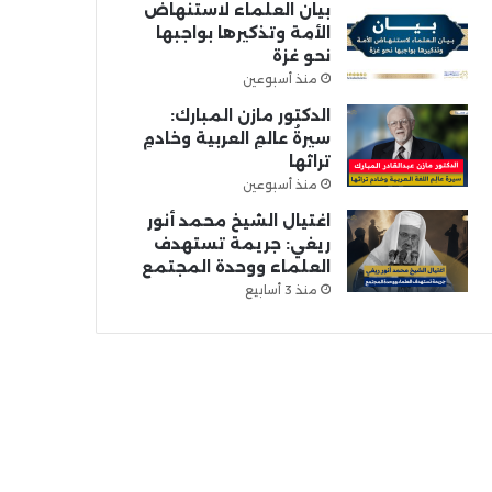
بيان العلماء لاستنهاض
الأمة وتذكيرها بواجبها
نحو غزة
منذ أسبوعين
الدكتور مازن المبارك:
سيرةُ عالمِ العربية وخادمِ
تراثها
منذ أسبوعين
اغتيال الشيخ محمد أنور
ريغي: جريمة تستهدف
العلماء ووحدة المجتمع
منذ 3 أسابيع