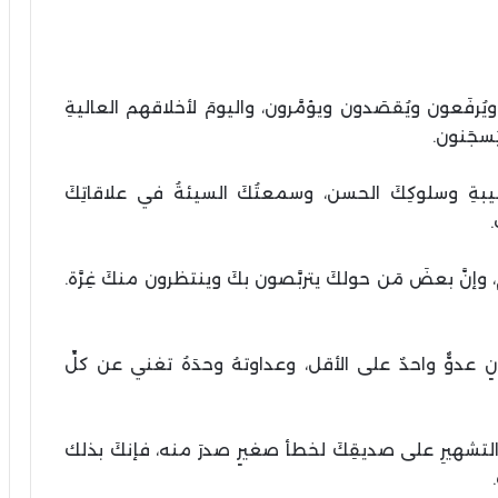
ُرفَعون ويُقصَدون ويؤمَّرون، واليومَ لأخلاقهم العاليةِ
ُسجَنون.
طيبةِ وسلوكِكَ الحسن، وسمعتُكَ السيئةُ في علاقاتِكَ
، وإنَّ بعضَ مَن حولكَ يتربَّصون بكَ وينتظرون منكَ غِرَّة.
انٍ عدوٌّ واحدٌ على الأقل، وعداوتهُ وحدَهُ تغني عن كلِّ
ِ والتشهيرِ على صديقِكَ لخطأ صغيرٍ صدرَ منه، فإنكَ بذلك