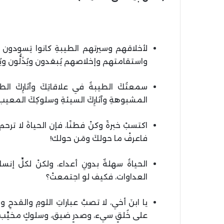
لأخلاقهم وسيرتهم الطيبةِ كانوا يَسودون وي
واستقامتهم وإخلاصهم يُبعَدون ويُذَلُّون وي
سمعتُكَ الطيبةُ في علاقاتِكَ وآثارِكَ ال
المشبوهةِ وآثارِكَ السيئةِ وسلوكِكَ المعيب.
اكتسبْ خبرةً وكنْ فطنًا، فإن الحياةَ لا ترحم
فاعرفْ ما حولكَ ومَن حولك!
الحياةُ سهلةٌ بدونِ أعداء، ولكنْ لكلِّ إنس
العداوات، فكيف لو اجتمعتْ؟
يا ابنَ أخي، لا تصبَّ عباراتِ اللومِ والقدح
على خُلقٍ سيء، وصدرٍ ضيق، وسلوكٍ مخيِّب.