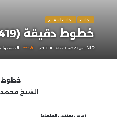
مقالات
مقالات المنتدى
خطوط دقيقة (419) | الشيخ محمد خير رمضان يوسف
الخميس 23 صفر 1440هـ 1-11-2018م
772
دقيقة واحد
خطوط دقي
الشيخ محمد 
(خاص بمنتدى العلماء)