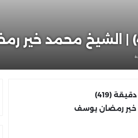
ة
قة (419)
خير رمضان يوسف