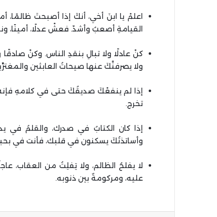
اعلمْ يا ابنَ أخي، أنكَ إذا أصبحتَ ظالمًا، 
القيامةِ أصعبُ وأشدّ. فعشْ عدلًا، أمينًا، ونمْ
كنْ عادلًا ولا تبالِ بنقدِ الناس. وكنْ صادقًا 
ولا يصرفنَّكَ عنها صيحاتُ العابثين والمغتر
إذا لم ينفعْكَ صديقُكَ حتى في كلامهِ فإنه 
تخرج.
إذا كان الكتابُ في صدرك، والقلمُ في يد
وأساتذتُكَ يسكنون في قلبك، فأنت في بحبوح
لا يفلحُ الظالم، ولا يَفلِتُ من العقاب، عاجلًا
عليه، ومركومةٌ بين ذنوبه.